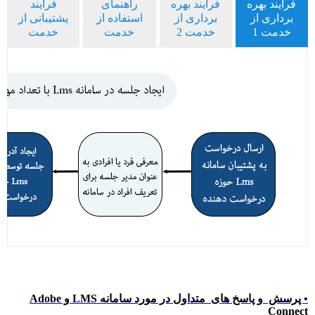
فرایند بهره
فرایند بهره
راهنمای
فرایند
برداری از
برداری از
استفاده از
پشتیبانی از
خدمت 1
خدمت 2
خدمت
خدمت
• ﭘﺮﺳﺶ و ﭘﺎﺳﺦ ﻫﺎی ﻣﺘﺪاول در مورد سامانه LMS و Adobe
Connect