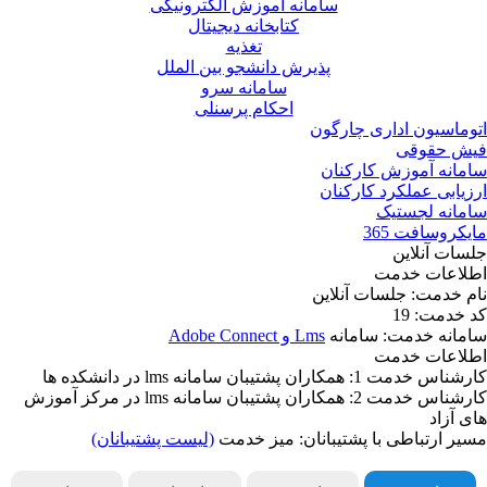
سامانه آموزش الکترونیکی
کتابخانه دیجیتال
تغذیه
پذیرش دانشجو بین الملل
سامانه سرو
احکام پرسنلی
اتوماسیون اداری چارگون
فیش حقوقی
سامانه آموزش کارکنان
ارزیابی عملکرد کارکنان
سامانه لجستیک
مایکروسافت 365
جلسات آنلاین
اطلاعات خدمت
نام خدمت:
جلسات آنلاین
کد خدمت:
19
سامانه خدمت:
سامانه
Lms و Adobe Connect
اطلاعات خدمت
کارشناس خدمت 1:
همکاران پشتیبان سامانه lms در دانشکده ها
کارشناس خدمت 2:
همکاران پشتیبان سامانه lms در مرکز آموزش
های آزاد
مسیر ارتباطی با پشتیبانان:
میز خدمت
(لیست پشتیبانان)