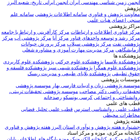
انجمن زمین شناسی مهندسی ایران
انجمن ایرانی تاریخ- شعبه البرز
پژوهش
معاونت پژوهش و فناوری
سامانه اطلاعات پژوهشی
سامانه علم
سنجی اعضای هیات علمی
مراکز پژوهشی
مرکز فناوری اطلاعات و ارتباطات
مرکز کارآفرینی و ارتباط با جامعه
مرکز رشد و توسعه واحدهای فناور
مرکز آپا
مرکز پژوهشی آب
مرکز
پژوهشی نفت
مرکز پژوهشی سیلاب
مرکز پرورش حیوانات
آزمایشگاهی
مرکز مدیریت مهارت آموزی و مشاوره شغلی
پژوهشکده ها
پژوهشکده پلاسما
پژوهشکده علوم حرکتی
پژوهشکده علوم کاربردی
پژوهشکده علوم همگرا
پژوهشکده شیمی سبز
پژوهشکده فلسفه و
حقوق تطبیقی
پژوهشکده بلایای طبیعی و مدیریت ریسک
موسسات پژوهشی
موسسه پژوهشی زبان و ادبیات فارسی بهار
موسسه پژوهشی
تحقیقات ریاضی دکتر مصاحب
موسسه پژوهشی تحقیقات تربیتی،
روانشناختی و اجتماعی
کرسی یونسکو
رصدخانه
قطب های علمی
قطب علمی روانشناسی استرس
قطب علمی تحلیل فضایی
مخاطرات محیطی
هفته پژوهش
جشنواره هفته پژوهش و نوآوری استان البرز
هفته پژوهش و فناوری
کتابخانه مرکزی، موزه و مرکز اسناد
کتابخانه مرکزی
کتابخانه الکترونیک
موزه
پایگاه های اطلاعاتی
پایان