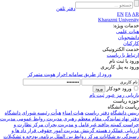
دفتر تلفن
EN
FA
AR
Kharazmi University
خدمات ویژه:
هیات علمی
دانشجویان
کارکنان
خدمت الکترونیکی
ارتباط با ریاست
ورود یا ثبت نام
ورود به پنل کاربری
ورود از طريق سامانه احراز هويت متمركز
ورود خودکار
بازیابی رمز عبور
ثبت نام
حوزه ریاست
ریاست دانشگاه
رییس دانشگاه
دفتر ریاست
هیات امناء
هیأت رئیسه
شورای دانشگاه
دفتر نهاد نمایندگی مقام معظم رهبری
مدیریت روابط عمومی
مدیریت
حراست
کمیته پدافند غیرعامل و مدیریت بحران
مرکز نظارت و
ارزیابی عملکرد
هسته گزینش
مدیریت امور حقوقی قرار داد ها و
رسیدگی به شکایات
مرکز روابط بین الملل
برنامه، بودجه و تشکیلات