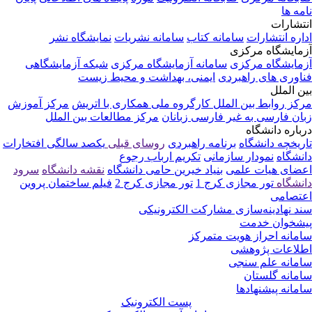
نامه ها
انتشارات
اداره انتشارات
سامانه کتاب
سامانه نشریات
نمایشگاه نشر
آزمایشگاه مرکزی
آزمایشگاه مرکزی
سامانه آزمایشگاه مرکزی
شبکه آزمایشگاهی
فناوری های راهبردی
ایمنی، بهداشت و محیط زیست
بین الملل
مرکز روابط بین الملل
کارگروه ملی همکاری با اتریش
مرکز آموزش
زبان فارسی به غیر فارسی زبانان
مرکز مطالعات بین الملل
درباره دانشگاه
تاریخچه دانشگاه
برنامه راهبردی
روسای قبلی
یکصد سالگی
افتخارات
دانشگاه
نمودار سازمانی
تکریم ارباب رجوع
اعضای هیات علمی
بنیاد خیرین حامی دانشگاه
نقشه دانشگاه
سرود
دانشگاه
تور مجازی کرج 1
تور مجازی کرج 2
فیلم ساختمان پروین
اعتصامی
سند نهادینه‌سازی مشارکت الکترونیکی
پیشخوان خدمت
سامانه احراز هویت متمرکز
اطلاعات پژوهشی
سامانه علم سنجی
سامانه گلستان
سامانه پیشنهادها
پست الکترونیک