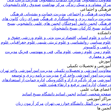
مرکز مشاوره و سبک زندگی
مرکز بهداشت
صندوق رفاه دانشجویان
فرهنگی و اجتماعی
معاونت فرهنگی و اجتماعی
مدیریت حمایت و پشتیبانی فرهنگی
مدیریت برنامه ریزی و سیاستگذاری فرهنگی
شورای زنان
کانون های
فرهنگی
انجمن دانش آموختگان
انجمن های علمی دانشجویی
بسیج
اساتید
بسیج کارکنان
بسیج دانشجویان
دانشکده
ادبیات و علوم انسانی
اقتصاد
تربیت بدنی و علوم ورزشی
حقوق و
علوم سیاسی
روانشناسی و علوم تربیتی
شیمی
علوم جغرافیایی
علوم
ریاضی و کامپیوتر
علوم زمین
علوم زیستی
علوم مالی
فنی و مهندسی
فیزیک
مدیریت
هنر و معماری
آموزش
آموزشی و تحصیلات تکمیلی
معاونت آموزشی و تحصیلات تکمیلی
مدیریت امورآموزشی واحد تهران
مدیریت امور آموزشی واحد کرج
مدیریت برنامه ریزی و توسعه
آموزشی
مرکز یادگیری آزاد و الکترونیکی
اداره حمایت از استعدادهای
درخشان
اداره امور ترفیع و ارتقاء هیئت علمی
اعضای هیات علمی
صفحه شخصی اساتید
انجمن اساتید دانشگاه
بسیج اساتید
مراکز آموزشی
پردیس بین الملل دانشگاه خوارزمی-تهران
مرکز آزمون زبان
انجمن ها