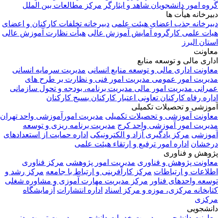
گروه امور دانشجویان شاهد و ایثارگر
مرکز مطالعات بین الملل
دبیرخانه هیأت ها
دبیرخانه جذب اعضای هیئت علمی
دبیرخانه تخلفات کارکنان و اعضای
هیات علمی
کارگروه آمایش آموزش عالی
هیأت نظارت آموزش عالی
استان البرز
معاونت
اداری مالی و توسعه منابع
معاونت اداری مالی و توسعه منابع انسانی
مدیریت سرمایه انسانی
مدیریت امور عمومی
مدیریت امور فنی و نظارت بر طرح های
عمرانی
مدیریت امور مالی
مدیریت برنامه، بودجه و تحول سازمانی
اداره رفاه کارکنان
تعاونی اعتبار کارکنان
بسیج کارکنان
آموزشی و تحصیلات تکمیلی
معاونت آموزشی و تحصیلات تکمیلی
مدیریت امورآموزشی واحد تهران
مدیریت امور آموزشی واحد کرج
مدیریت برنامه ریزی و توسعه
آموزشی
مرکز یادگیری آزاد و الکترونیکی
اداره حمایت از استعدادهای
درخشان
اداره امور ترفیع و ارتقاء هیئت علمی
پژوهش و فناوری
معاونت پژوهش و فناوری
مدیریت امور پژوهشی
مرکز فناوری
اطلاعات و ارتباطات
مرکز کارآفرینی و ارتباط با جامعه
مرکز رشد و
توسعه واحدهای فناور
مرکز مدیریت مهارت آموزی و مشاوره شغلی
کتابخانه مرکزی، موزه و مرکز اسناد
اداره انتشارات
آزمایشگاه
مرکزی
دانشجویی
معاونت دانشجویی
مدیریت خدمات دانشجویی
مدیریت تربیت بدنی