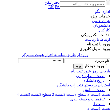
دفتر تلفن
EN
FA
اره الگو
مات ویژه:
ات علمی
نشجویان
رکنان
مت الکترونیکی
تباط با ریاست
ود یا ثبت نام
ود به پنل کاربری
ورود از طريق سامانه احراز هويت متمركز
ورود خودکار
زیابی رمز عبور
ثبت نام
صفحه اصلی قبلی
تاریخ دانشگاه
تادان برجسته
افتخارات دانشگاه
صفحه نمایش
ت 1
تست 3 سطح 3
تست 2
تست 2 سطح 3
تست 3
تست 4
تنظیمات و دسته بندی
تست 1
ت 1
تست 2