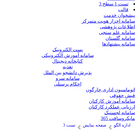
تست 1 سطح 3
قالب
شخوان خدمت
مانه احراز هویت متمرکز
لاعات پژوهشی
مانه علم سنجی
مانه گلستان
مانه پیشنهادها
پست الکترونیک
سامانه آموزش الکترونیکی
کتابخانه دیجیتال
تغذیه
پذیرش دانشجو بین الملل
سامانه سرو
احکام پرسنلی
وماسیون اداری چارگون
ش حقوقی
مانه آموزش کارکنان
زیابی عملکرد کارکنان
مانه لجستیک
یکروسافت 365
اداره الگو
صفحه نمایش
تست 3