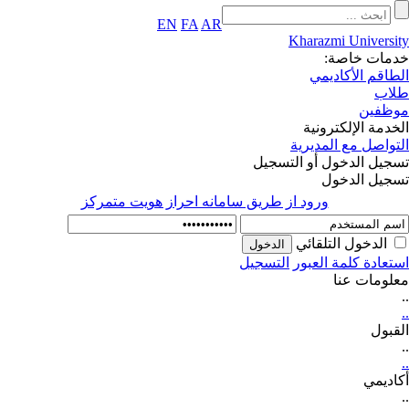
EN
FA
AR
Kharazmi Universi
مات خاصة:
طاقم الأكاديمي
اب
ظفين
خدمة الإلكترونية
تواصل مع المديرية
جيل الدخول أو التسجيل
جيل الدخول
ورود از طريق سامانه احراز هويت متمركز
الدخول التلقائي
تعادة كلمة العبور
التسجیل
لومات عنا
قبول
اديمي