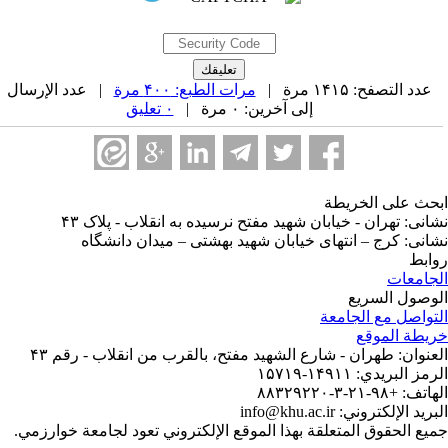
عدد التصفح: ۱۴۱۵ مرة |
مرات الطبع: ۴۰۰ مرة
| عدد الإرسال
إلى آخرين: ۰ مرة |
۰ تعليق
حث على الخريطة
انی: تهران - خیابان شهید مفتح نرسیده به انقلاب - پلاک ۴۳
انی: کرج – انتهای خیابان شهید بهشتی – میدان دانشگاه
ابط
جامعات
وصول السريع
تواصل مع الجامعة
يطة الموقع
عنوان: طهران - شارع الشهيد مفتح، بالقرب من انقلاب - رقم ۴۳
مز البريدي: ۱۴۹۱۱-۱۵۷۱۹
ف: +۹۸-۲۱-۳-۸۸۳۲۹۲۲۰
ريد الإلكتروني: info@khu.ac.ir
يع الحقوق المتعلقة بهذا الموقع الإلكتروني تعود لجامعة خوارزمي.