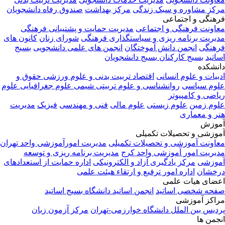
مرکز مشاوره و سبک زندگی
مرکز بهداشت
صندوق رفاه دانشجویان
فرهنگی و اجتماعی
معاونت فرهنگی و اجتماعی
مدیریت حمایت و پشتیبانی فرهنگی
مدیریت برنامه ریزی و سیاستگذاری فرهنگی
شورای زنان
کانون های
فرهنگی
انجمن دانش آموختگان
انجمن های علمی دانشجویی
بسیج
اساتید
بسیج کارکنان
بسیج دانشجویان
دانشکده
ادبیات و علوم انسانی
اقتصاد
تربیت بدنی و علوم ورزشی
حقوق و
علوم سیاسی
روانشناسی و علوم تربیتی
شیمی
علوم جغرافیایی
علوم
ریاضی و کامپیوتر
علوم زمین
علوم زیستی
علوم مالی
فنی و مهندسی
فیزیک
مدیریت
هنر و معماری
آموزش
آموزشی و تحصیلات تکمیلی
معاونت آموزشی و تحصیلات تکمیلی
مدیریت امورآموزشی واحد تهران
مدیریت امور آموزشی واحد کرج
مدیریت برنامه ریزی و توسعه
آموزشی
مرکز یادگیری آزاد و الکترونیکی
اداره حمایت از استعدادهای
درخشان
اداره امور ترفیع و ارتقاء هیئت علمی
اعضای هیات علمی
صفحه شخصی اساتید
انجمن اساتید دانشگاه
بسیج اساتید
مراکز آموزشی
پردیس بین الملل دانشگاه خوارزمی-تهران
مرکز آزمون زبان
انجمن ها