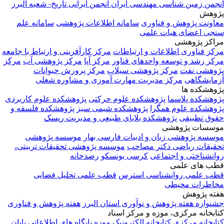
انجمن زمین شناسی مهندسی ایران
انجمن ایرانی تاریخ- شعبه البرز
پژوهش
معاونت پژوهش و فناوری
سامانه اطلاعات پژوهشی
سامانه علم
سنجی اعضای هیات علمی
مراکز پژوهشی
مرکز فناوری اطلاعات و ارتباطات
مرکز کارآفرینی و ارتباط با جامعه
مرکز رشد و توسعه واحدهای فناور
مرکز آپا
مرکز پژوهشی آب
مرکز
پژوهشی نفت
مرکز پژوهشی سیلاب
مرکز پرورش حیوانات
آزمایشگاهی
مرکز مدیریت مهارت آموزی و مشاوره شغلی
پژوهشکده ها
پژوهشکده پلاسما
پژوهشکده علوم حرکتی
پژوهشکده علوم کاربردی
پژوهشکده علوم همگرا
پژوهشکده شیمی سبز
پژوهشکده فلسفه و
حقوق تطبیقی
پژوهشکده بلایای طبیعی و مدیریت ریسک
موسسات پژوهشی
موسسه پژوهشی زبان و ادبیات فارسی بهار
موسسه پژوهشی
تحقیقات ریاضی دکتر مصاحب
موسسه پژوهشی تحقیقات تربیتی،
روانشناختی و اجتماعی
کرسی یونسکو
رصدخانه
قطب های علمی
قطب علمی روانشناسی استرس
قطب علمی تحلیل فضایی
مخاطرات محیطی
هفته پژوهش
جشنواره هفته پژوهش و نوآوری استان البرز
هفته پژوهش و فناوری
کتابخانه مرکزی، موزه و مرکز اسناد
کتابخانه مرکزی
کتابخانه الکترونیک
موزه
پایگاه های اطلاعاتی
پایان