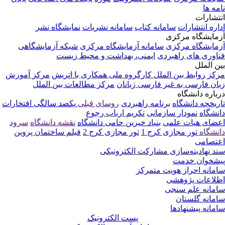
نامه ها
انتشارات
اداره انتشارات
سامانه کتاب
سامانه نشریات
نمایشگاه نشر
آزمایشگاه مرکزی
آزمایشگاه مرکزی
سامانه آزمایشگاه مرکزی
شبکه آزمایشگاهی
فناوری های راهبردی
ایمنی، بهداشت و محیط زیست
بین الملل
مرکز روابط بین الملل
کارگروه ملی همکاری با اتریش
مرکز آموزش
زبان فارسی به غیر فارسی زبانان
مرکز مطالعات بین الملل
درباره دانشگاه
تاریخچه دانشگاه
برنامه راهبردی
روسای قبلی
یکصد سالگی
افتخارات
دانشگاه
نمودار سازمانی
تکریم ارباب رجوع
اعضای هیات علمی
بنیاد خیرین حامی دانشگاه
نقشه دانشگاه
سرود
دانشگاه
تور مجازی کرج 1
تور مجازی کرج 2
فیلم ساختمان پروین
اعتصامی
سند نهادینه‌سازی مشارکت الکترونیکی
پیشخوان خدمت
سامانه احراز هویت متمرکز
اطلاعات پژوهشی
سامانه علم سنجی
سامانه گلستان
سامانه پیشنهادها
پست الکترونیک