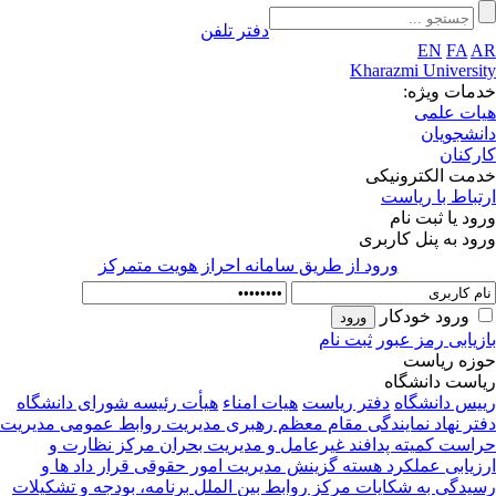
دفتر تلفن
EN
FA
AR
Kharazmi University
خدمات ویژه:
هیات علمی
دانشجویان
کارکنان
خدمت الکترونیکی
ارتباط با ریاست
ورود یا ثبت نام
ورود به پنل کاربری
ورود از طريق سامانه احراز هويت متمركز
ورود خودکار
بازیابی رمز عبور
ثبت نام
حوزه ریاست
ریاست دانشگاه
رییس دانشگاه
دفتر ریاست
هیات امناء
هیأت رئیسه
شورای دانشگاه
دفتر نهاد نمایندگی مقام معظم رهبری
مدیریت روابط عمومی
مدیریت
حراست
کمیته پدافند غیرعامل و مدیریت بحران
مرکز نظارت و
ارزیابی عملکرد
هسته گزینش
مدیریت امور حقوقی قرار داد ها و
رسیدگی به شکایات
مرکز روابط بین الملل
برنامه، بودجه و تشکیلات