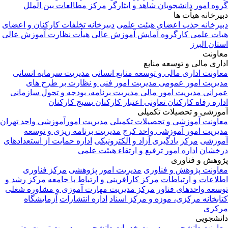
گروه امور دانشجویان شاهد و ایثارگر
مرکز مطالعات بین الملل
دبیرخانه هیأت ها
دبیرخانه جذب اعضای هیئت علمی
دبیرخانه تخلفات کارکنان و اعضای
هیات علمی
کارگروه آمایش آموزش عالی
هیأت نظارت آموزش عالی
استان البرز
معاونت
اداری مالی و توسعه منابع
معاونت اداری مالی و توسعه منابع انسانی
مدیریت سرمایه انسانی
مدیریت امور عمومی
مدیریت امور فنی و نظارت بر طرح های
عمرانی
مدیریت امور مالی
مدیریت برنامه، بودجه و تحول سازمانی
اداره رفاه کارکنان
تعاونی اعتبار کارکنان
بسیج کارکنان
آموزشی و تحصیلات تکمیلی
معاونت آموزشی و تحصیلات تکمیلی
مدیریت امورآموزشی واحد تهران
مدیریت امور آموزشی واحد کرج
مدیریت برنامه ریزی و توسعه
آموزشی
مرکز یادگیری آزاد و الکترونیکی
اداره حمایت از استعدادهای
درخشان
اداره امور ترفیع و ارتقاء هیئت علمی
پژوهش و فناوری
معاونت پژوهش و فناوری
مدیریت امور پژوهشی
مرکز فناوری
اطلاعات و ارتباطات
مرکز کارآفرینی و ارتباط با جامعه
مرکز رشد و
توسعه واحدهای فناور
مرکز مدیریت مهارت آموزی و مشاوره شغلی
کتابخانه مرکزی، موزه و مرکز اسناد
اداره انتشارات
آزمایشگاه
مرکزی
دانشجویی
معاونت دانشجویی
مدیریت خدمات دانشجویی
مدیریت تربیت بدنی