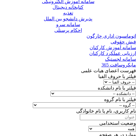
سامانه آموزش الکترونیکی
کتابخانه دیجیتال
تغذیه
پذیرش دانشجو بین الملل
سامانه سرو
احکام پرسنلی
اتوماسیون اداری چارگون
فیش حقوقی
سامانه آموزش کارکنان
ارزیابی عملکرد کارکنان
سامانه لجستیک
مایکروسافت 365
فهرست اعضای هیات علمی
فیلتر با حروف الفبا
فیلتر با نام دانشکده
فیلتر با نام گروه
نام کاربرى، نام یا نام خانوادگى
وضعیت استخدامی
موارد در هر صفحه