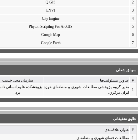
2010
Q GIS
2010
ENVI
2010
City Engine
2018
Phyton Scripting For Arc
2015
Google Map
2015
Google Earth
سازمان محل خدمت
تاریخ شروع
تاریخ خاتمه
نطقه‌اي حوزه
پژوهشكده علوم انساني دانشگاه
1385
1382
یزد
تاریخ آغاز فعالیت
1369