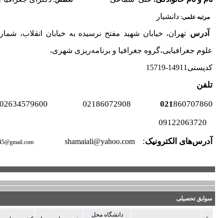
تخصص:
تهران، خیابان شهید مفتح نرسیده به خیابان انقلاب، شماره 43، دانشگاه خوارزمی، دانشکده
رنامه‌ریزی شهری،
فن :
همراه:
shamaiali@y
shamai@khu.ac.ir
a
lishamai45@gmail.com
ه محل
تاریخ