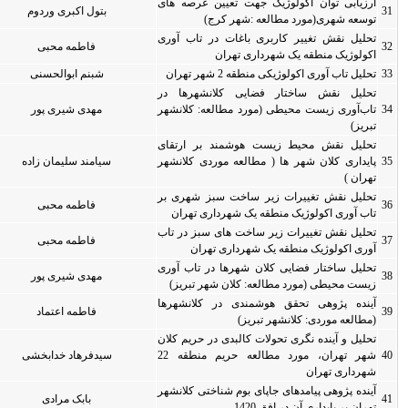
رصه های
بتول اکبری وردوم
0
0
اب آوری
فاطمه محبی
0
0
شبنم ابوالحسنی
0
0
رها در
کلانشهر
مهدی شیری پور
0
0
ارتقای
کلانشهر
سیامند سلیمان زاده
0
0
شهری بر
فاطمه محبی
0
0
تهران
 در تاب
فاطمه محبی
0
0
ن
اب آوری
مهدی شیری پور
0
0
بریز)
نشهرها
فاطمه اعتماد
0
0
ریم کلان
شهر تهران، مورد مطالعه حریم منطقه 22
سیدفرهاد خدابخشی
0
0
 کلانشهر
بابک مرادی
0
0