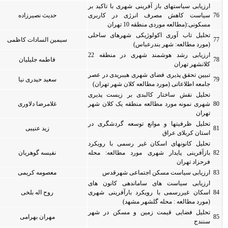
تاکید بر
اربری
حدیث نصیرزاده
0
0
 ساحلی
سیمین السادات کاظمی
0
0
ارزیابی رشد هوشمند شهری در منطقه 22
فاطمه جلیلیان
0
0
 در عصر
سعید حیدری نیا
0
0
تهران)
 پذیری
لان شهر
غلامرضا دلاوری
0
0
شگری در
زید عنیبی
0
0
 رویکرد
ه: محله
نفیسه گوهریان
0
0
دس
معصومه کریمی
0
0
ون های
نی شهری
روح اله بلخی
0
0
در شهر
مهران بهرامی
0
0