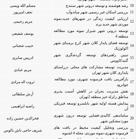
ج
مسلم الله ویسی
0
0
نجف امیرپور
0
0
د،نمونه
مریم رحیمی
0
0
 مطالعه
یوسف شفیعی
0
0
نای شهر
حبیب شعبانی
0
0
ری شهر
ادریس صابری
0
0
راستای
مریم عبادی
0
0
مطالعه:
ثروت اله مرادی
0
0
 پذیری
آرش سلطانی
0
0
 فیزیکی
راضیه ابراهیمی
0
0
ن شهری
فخرالدین حسین زاده
0
0
فت های
شریف حاجی تاش نالوس
0
0