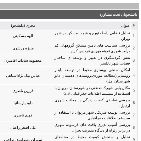
مجرى (دانشجو)
محل اجرا
سال پایان
 در شهر
الهه مسکینی
0
0
های کم
منیژه ورشوی
0
0
ساختار
معصومه سادات اقامیری
0
0
 پایدار
ان دابو
عباس نیک نژاداسپاهی
0
0
یوان با
فرزین ناصری
0
0
ات شهری
داود پارسانیا
0
0
تفاده از
فهیم ناصری
0
0
ه شهری
علی اصغر زاغیان
0
0
له‌های
سوران مصطفوی صاحب
0
0