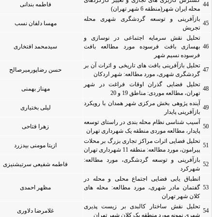
رکردهای
فاطمه بندانی
0
0
ی محله
مهسا دلفان نسب
0
0
سازی و
ه بافت
سیدمحمد افتخاری
0
0
ات آن بر
حسن رضاپورمیرصالح
0
0
دکان
در شهر
مهناز بهمنی
0
0
 رویکرد
لیلی بختیاری
0
0
ی توسعه
زهرا فتاحی
0
0
ی تهران
بر محلات
ازیتا مومنی بیدزرد
0
0
مطالعه:
فاطمه شفیعی سرتیشنیزی
0
0
محله در
حله های
مظهر احمدی
0
0
 پذیری
غلامرضا دلاوری
0
0
هران