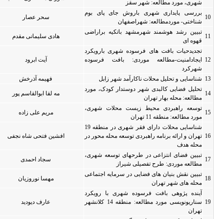
ای بوم
سحر عصار
0
0
براراضی
هادی سلیمانی مقدم
0
0
ارویکرد
فرسوده
آیت ابرود
0
0
بل
فهیمه آذرخش
0
0
ک، مورد
مه لقا ابوالقاسم پور
0
0
 شهری،
مریم علی زاده
0
0
شناسایی محلات دارای فقر شهری در منطقه 19
 محور در
افشین فتحی شاه نجفی
0
0
ه شهری،
سجاد احمدی
0
0
 اجتماعی
مهسا نوروزیان
0
0
 رویکرد
ناریونویسی مورد مطالعه: منطقه 14 کلانشهر
عارف دیودید
0
0