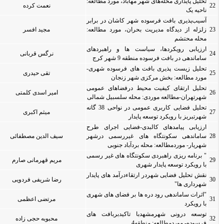
 مطالعه:
نعمت کرده
0
0
ر برابر
مطالعه:
مجید افسر
0
0
هبردهای
نرگس قربانی
0
0
ه شهری-
تقی حیدری
0
0
ی عمومی
امیر اسدی کلمتی
0
0
ل شمالی
تحلیل فضایی کاربری عمومی در نواحی 38 گانه
میثم اکبری
0
0
رای طرح
 درشهر
سیف الدین مصطفائی
0
0
غیر رسمی
مریم قهرمانی صارم
0
0
ی پایدار
رضا شریفی فردویی
0
0
های شهری
مرتضی اعظمی
0
0
فت های
محبوبه حجی زاده
0
0