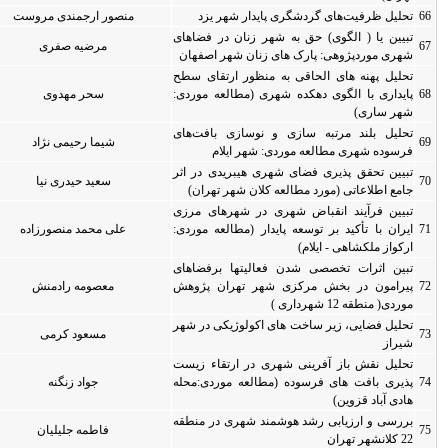
یزد
منصور ارجمندی مروست
0
0
 فضاهای
مرضیه صفری
0
0
اصفهان
قای سطح
 موردی:
سحر مهدوی
0
0
افت‌های
شیما رحیمی نژاد
0
0
م
 در اثر
سعید حیدری نیا
0
0
هران)
ای مرزی
ه موردی:
علی محمد منصورزاده
0
0
رفضاهای
 پژوهش
معصومه رادمنش
0
0
 در شهر
مسعود کرمی
0
0
اء زیست
دی:محله
جواد زنگنه
0
0
ر منطقه
فاطمه جلیلیان
0
0