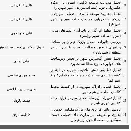
 رویکرد
علیرضا قربانی
0
0
ریار)
شهری با
دی: شهر
علیرضا قربانی
0
0
ای میانی
علی اکبر تجری
0
0
ر محلات
آباد در
فروغ اسکندری نسب سیاهکوهی
0
0
یرساخت
علی ایمانی
0
0
 ارتقای
کیفیت کالبدی محیط (مورد مطالعه: مناطق 2 و 4
محمدمهدی عباسی
0
0
یت محیط
علی حیدری نیانائینی
0
0
آیند رشد
خدیجه باژدان
0
0
خدماتی،
یی قیمت
فاطمه ایزدی
0
0