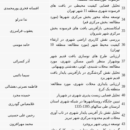
فت های
افسانه فخری پورمحمدی
0
0
 (مورد
ندا ندرلو
0
0
وده بخش
یعقوب فرامرزی
0
0
ارتقاء
کیفیت محیط شهر (مورد مطالعه: منطقه 10
حامد مومنی
0
0
یم شهر
، مورد
آذر کسرائی
0
0
بهبهانی
ار بافت
سیما دائمی
0
0
مطالعه:
فاطمه نصرتی دهشالی
0
0
یار
حمیده مجرد
0
0
ی استان
غلامعباس گودرزی
0
0
تاب آوری
رحمن علی حسینی
0
0
محمد مهرافزون
0
0