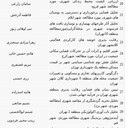
، مورد
سامان زارعی
0
0
 بوستان
فاطمه آذرخش
0
0
افت های
مطالعه
نبی اوهانی زنوز
0
0
عالیتی
زهرا مرادی سنجدری
0
0
یی-مکانی
هادی حسین خانی
0
0
ر قیمت
مریم غضنفری
0
0
تغییرات
شهرداری کلان شهر
زری حسنی
0
0
ی منطقه
هانیه اسدزاده
0
0
(مطالعه
نسیم صانعی
0
0
شبنم ابوالحسنی
0
0
دی: شهر
زینب محبی فردویی
0
0