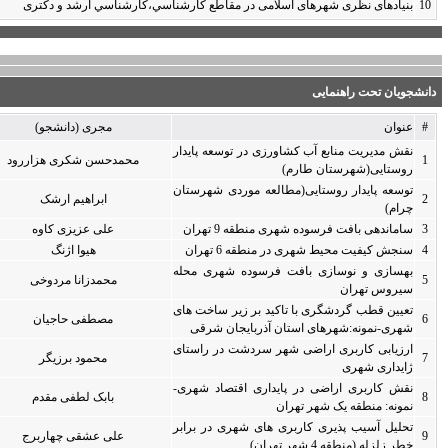
طع كارشناسي،كارشناسي ارشد و دکتری
دانشگاه یزد و دانشگاه خوارزمی 1389
مجرى (دانشجو)
محل اجرا
سال پایان
ه پایدار
محمدحسن شکری هزاررود
0
0
شهرستان
ابراهیم ارشک
0
0
علی عزیزی کاوه
0
0
هیوا اژنگ
0
0
ی محله
محمدزانا مردوخی
0
0
اخت های
مصطفی حاجیان
0
0
شرقی
 راستای
محمود برزیگر
0
0
د شهری-
بابک لطفی مقدم
0
0
ر برابر
علی عشقی چهاربرج
0
0