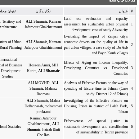
نگارندگان
عنوان مجله
سال انتشار
نوع انتشار
نوع مقاله
L
City, Territory and
ALI Shamaie
, Kamran
as
2024
مقاله کامل
مقاله کامل
Architecture
Jafarpour Ghalehteimouri
Ev
Frontiers of Urban
ALI Shamaie
, Kamran
ec
2024
مقاله کامل
مقاله کامل
and Rural Planning
Jafarpour Ghalehteimouri
pe
International
Ef
Journal of Business
Hossein Amiri, MH
D
2023
مقاله کامل
مقاله کامل
and Development
Karim,
ALI Shamaie
Studies
ALI MOVHD,
ALI
An
sp
, Mahnaz
Shamaie
2021
مقاله کامل
مقاله کامل
Bahmani
ALI Shamaie
, Mahsa
In
Ho
Delfannasab, mohammad
2021
مقاله کامل
مقاله کامل
porakrami
Kamran Jafarpour
Ef
Ghalehteimouri,
ALI
su
Regional Statistics
2021
مقاله کامل
مقاله کامل
Shamaie
, Faizah Binti
Che Ros