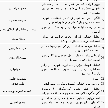
 فضاهای
 موردی
معصومه رادمنش
0
0
ی شهری
مرضیه صفری
0
0
ان
لبدی شهر
سیدعلی خلیلی اوماسلان سفلی
0
0
ر تهران
مهناز بهمنی
0
0
وشمند در
فرشاد تقی پور
0
0
اتن شهر
مهدی اله دادی
0
0
ر برابر
عه شهر
ایت جهانبانی
0
0
معصومه جلیلی
0
0
 ایلام
طیبه فلاحی
0
0
رویکرد
افسانه فخری پورمحمدی
0
0
محله در
ادرشهر
مظهر احمدی
0
0