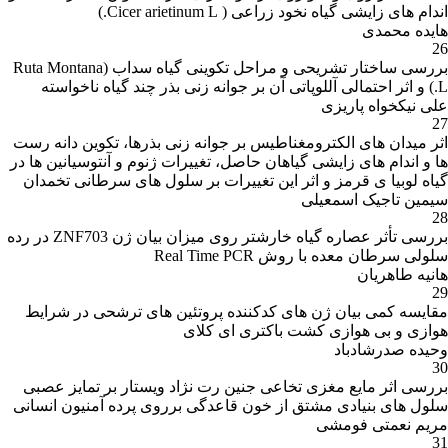
اندام های زایشی گیاه نخود زراعی ( Cicer arietinum L.)
هایده محمدی
26
بررسی ساختار تشریحی و مراحل تکوینی گیاه سداب (Ruta Montana
L.) و اثر احتمالی آللوپاتی آن بر جوانه زنی بذر چند گیاه ناخواسته
علی نیکخواه پاریزی
27
اثر میدان های الکترومغناطیس بر جوانه زنی بذرها، تکوین دانه رست
ها و اندام های زایشی گیاهان حاصل، تغییرات ژنوم و آنتوسیانین ها در
گیاه لوبیا ی قرمز و اثر این تغییرات بر سلول های سرطانی تخمدان
سیمین تاجیک اسمعیلی
28
بررسی تأثر عصاره گیاه خارشتر روی میزان بیان ژن ZNF703 در رده
سلولی سرطان معده با روش Real Time PCR
هانیه طاهریان
29
مقایسه کمی بیان ژن های کدکننده پروتئین های ترشحی در شرایط
هوازی و بی هوازی کشت باکتری ای کلای
وحیده صدرشادباد
30
بررسی اثر مایع مغزی تخاعی جنین رت نژاد ویستار بر تمایز عصبی
سلول های بنیادی مشتق از خون قاعدگی برروی پرده آمنیون انسانی
مریم نعمتی فومشی
31