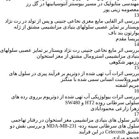
مهندسی متابولیک در مسیر بیوسنتز آنتوسیانینها در گل رز
معصومه زینی پور
13
بررسی اثر القایی مایع مغزی نخاعی جنینی و پس از تولد در رت نژاد
ویستار بر تمایز عصبی سلولهای بنیادی مزانشیمی مشتق از ژله
یوارتون بند ناف
پریسا مقدم
14
بررسی اثر مایع نخاعی جنینی رت نژاد ویستار بر تمایز عصبی سلولهای
بنیادی مزانشیمی استرومال مشتق از مغز استخوان
رزمهر شکوهی
15
بررسی اثرات آب تهی شده از دوتریم بر فرآیند پیری در سلول های
فیبروبلاست انسانی سمی شده با منگنز
مریم آشفته
16
بررسی اثرات بیولوژیکی آب تهی شده از دوتریوم برروی رده های
سلولی سرطانی روده HT2 و SW480
زهرا زارعی محمودآبادی
17
تاثیر سلول های بنیادی مزانشیمی مغز استخوان در رفتار تهاجمی
سلول های سرطانی سینه رده- MDA-MB-231 و بررسی نقش دو
مشتق Celecoxib در این فرآیند
خدیجه مرادی