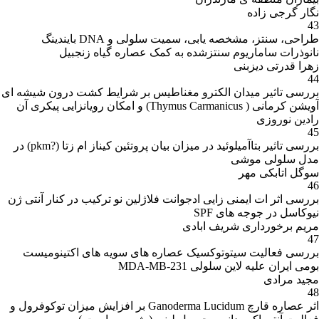
نگار گرجی زاده
43
طراحی، سنتز، مشخصه یابی، سمیت سلولی و DNA بایندینگ
نانوذرات ساماریوم سنتزشده به کمک عصاره گیاه زنجبیل
زهرا قدرتی دیزبنی
44
بررسی تاثیر میدان الکترو مغناطیس بر شرایط کشت درون شیشه ای
آویشن کرمانی ( Thymus Carmanicus) و امکان رویانزایی پیکری آن
رادین نوروزی
45
بررسی تاثیر بتاآمیلوئید در میزان بیان پروتئین کیناز ام زتا (?pkm) در
مدل سلولی موشی
سوگل اتابکی مهر
46
بررسی اثر ات ایمنی زایی ادجوانت فلاژلین نو ترکیب در کنار آنتی ژن
نیوکاسل در جوجه های SPF
مریم برخورداری شریف ابادی
47
بررسی فعالیت سیتوتوکسیک عصاره های سویه های اکتینومیست
بومی ایران علیه لاین سلولی MDA-MB-231
مجید مرادی
48
اثر عصاره قارچ Ganoderma Lucidum بر افزایش میزان توکوفرول و