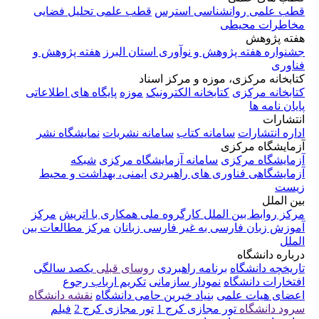
قطب علمی روانشناسی استرس
قطب علمی تحلیل فضایی
مخاطرات محیطی
هفته پژوهش
جشنواره هفته پژوهش و نوآوری استان البرز
هفته پژوهش و
فناوری
کتابخانه مرکزی، موزه و مرکز اسناد
کتابخانه مرکزی
کتابخانه الکترونیک
موزه
پایگاه های اطلاعاتی
پایان نامه ها
انتشارات
اداره انتشارات
سامانه کتاب
سامانه نشریات
نمایشگاه نشر
آزمایشگاه مرکزی
آزمایشگاه مرکزی
سامانه آزمایشگاه مرکزی
شبکه
آزمایشگاهی فناوری های راهبردی
ایمنی، بهداشت و محیط
زیست
بین الملل
مرکز روابط بین الملل
کارگروه ملی همکاری با اتریش
مرکز
آموزش زبان فارسی به غیر فارسی زبانان
مرکز مطالعات بین
الملل
درباره دانشگاه
تاریخچه دانشگاه
برنامه راهبردی
روسای قبلی
یکصد سالگی
افتخارات دانشگاه
نمودار سازمانی
تکریم ارباب رجوع
اعضای هیات علمی
بنیاد خیرین حامی دانشگاه
نقشه دانشگاه
سرود دانشگاه
تور مجازی کرج 1
تور مجازی کرج 2
فیلم