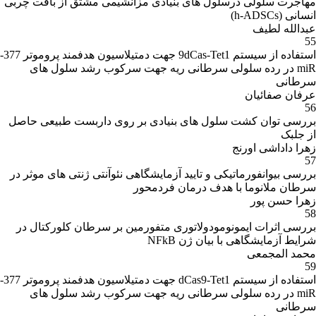
مهاجرت سلولی درسلول های بنیادی مزانشیمی مشتق از بافت چربی
انسانی (h-ADSCs)
عبدالله لطیف
55
استفاده از سیستم 9dCas-Tet1 جهت دمتیلاسیون هدفمند پروموتر 377-
miR در رده سلولی سرطانی ریه جهت سرکوب رشد سلول های
سرطانی
عرفان صفائیان
56
بررسی توان کشت سلول های بنیادی بر روی داربست طبیعی حاصل
از جلبک
زهرا داداشی اورنج
57
بررسی بیوانفورماتیکی و تایید آزمایشگاهی نئوآنتی ژنتی های موثر در
سرطان ملانوما با هدف درمان فردمحور
زهرا حسن پور
58
بررسی اثرات ایمونومودولاتوری متفورمین بر سرطان کلورکتال در
شرایط آزمایشگاهی با بیان ژن NFkB
محمد المجمعی
59
استفاده از سیستم dCas9-Tet1 جهت دمتیلاسیون هدفمند پروموتر 377-
miR در رده سلولی سرطانی ریه جهت سرکوب رشد سلول های
سرطانی