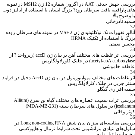
بررسی جهش حذفی AAT در اگزون شماره 12 ژن MSH2 در نمونه
های پارافینه بافت سرطان رود? بزرگ انسان با استفاده از آنالیز ذوب
با وضوح بالا
سمیه نادرخانی
32
آنالیز تغییرات تک نوکلئوتیدی ژن MSH2 در نمونه های سرطان روده
بزرگ با استفاده از تکنیک HRMA
محسن نعمتی
33
بررسی اثر غلظت های مختلف آهن بر بیان ژن accD (زیرواحد ? از
acetyl-coA carboxylase) در جلبک کلورلاولگاریس
عاطفه خاموشی
34
اثر غلظت های مختلف میواینوزیتول در بیان ژن AccD دخیل در فرایند
سنتز چربی در جلبک کلرلاولگاریس
سمیه اقراری گیگلو
35
بررسی اثرات سمیت عصاره های مختلف گیاه بن سرخ (Allium
jesdianum) در سلول های سرطان سینه (MDA-MB-231)
کوثر وفائی
36
بررسی مقایسه‌ای میزان بیان شش Long non-coding RNA در
سلول‌های بنیادی مزانشیمی تحت شرایط نرمال و هایپوکسی
زهره اسماعیل زاده