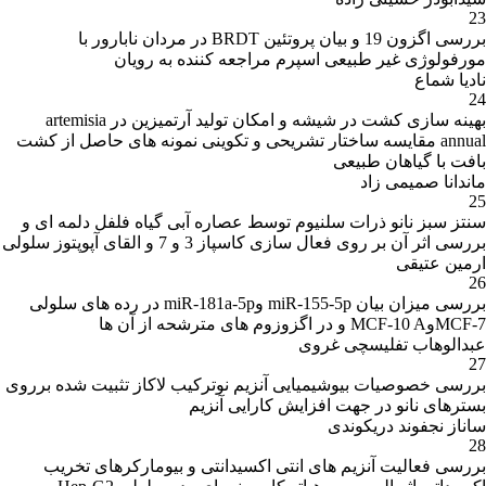
23
بررسی اگزون 19 و بیان پروتئین BRDT در مردان نابارور با
مورفولوژی غیر طبیعی اسپرم مراجعه کننده به رویان
نادیا شماع
24
بهینه سازی کشت در شیشه و امکان تولید آرتمیزین در artemisia
annual مقایسه ساختار تشریحی و تکوینی نمونه های حاصل از کشت
بافت با گیاهان طبیعی
ماندانا صمیمی زاد
25
سنتز سبز نانو ذرات سلنیوم توسط عصاره آبی گیاه فلفل دلمه ای و
بررسی اثر آن بر روی فعال سازی کاسپاز 3 و 7 و القای آپوپتوز سلولی
ارمین عتیقی
26
بررسی میزان بیان miR-155-5p وmiR-181a-5p در رده های سلولی
MCF-7وMCF-10 A و در اگزوزوم های مترشحه از آن ها
عبدالوهاب تفلیسچی غروی
27
بررسی خصوصیات بیوشیمیایی آنزیم نوترکیب لاکاز تثبیت شده برروی
بسترهای نانو در جهت افزایش کارایی آنزیم
ساناز نجفوند دریکوندی
28
بررسی فعالیت آنزیم های انتی اکسیدانتی و بیومارکرهای تخریب