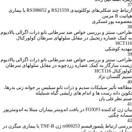
37
ارتباط چند شکلی‌های نوکلئوتیدی RS21559 و RS398652 با بیماری
هپاتیت B مزمن
معصومه پورعسکری
38
طراحی، سنتز و بررسی خواص ضد سرطانی نانو ذرات اگزالی پالادیوم
به کمک عصاره زنجبیل در مقابل سلولهای سرطان کولورکتال
HCT116
مهدیه کوشکی
39
طراحی، سنتز و بررسی خواص ضد سرطانی نانو ذرات اگزالی پالادیوم
زیست سازگار به کمک عصاره زردچوبه در مقابل سلولهای سرطان
کولورکتال HCT116
نسیم گلستان نژاد
40
مطالعه تأثیر سیلیکات سدیم و ذرات نانو سیلیس بر جوانه زنی بذرها،
تکوین دانه رست ها و اندام های زایشی گیاه شنبلیله
صنم نظرعلی یان
41
بیان ژن کدکننده FOXP3 در بافت اندومتر بیماران مبتلا به اندومتریوز
سمانه چگنی
42
بررسی ارتباط پلیمورفیسم rs909253 ژن TNF-B با بیماری میگرن در
بیماران منطقه ی مازندران