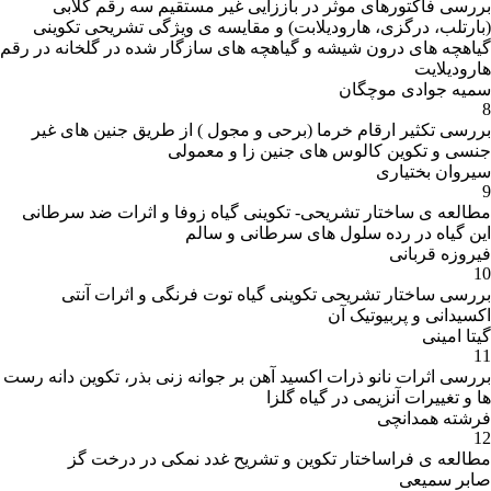
بررسی فاکتورهای موثر در باززایی غیر مستقیم سه رقم گلابی
(بارتلب، درگزی، هارودیلابت) و مقایسه ی ویژگی تشریحی تکوینی
گیاهچه های درون شیشه و گیاهچه های سازگار شده در گلخانه در رقم
هارودیلایت
سمیه جوادی موچگان
8
بررسی تکثیر ارقام خرما (برحی و مجول ) از طریق جنین های غیر
جنسی و تکوین کالوس های جنین زا و معمولی
سیروان بختیاری
9
مطالعه ی ساختار تشریحی- تکوینی گیاه زوفا و اثرات ضد سرطانی
این گیاه در رده سلول های سرطانی و سالم
فیروزه قربانی
10
بررسی ساختار تشریحی تکوینی گیاه توت فرنگی و اثرات آنتی
اکسیدانی و پربیوتیک آن
گیتا امینی
11
بررسی اثرات نانو ذرات اکسید آهن بر جوانه زنی بذر، تکوین دانه رست
ها و تغییرات آنزیمی در گیاه گلزا
فرشته همدانچی
12
مطالعه ی فراساختار تکوین و تشریح غدد نمکی در درخت گز
صابر سمیعی