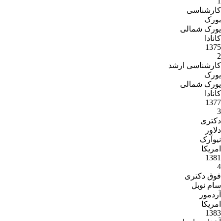
1
کارشناسی
یورک
یورک شمالی
کانادا
1375
2
کارشناسی ارشد
یورک
یورک شمالی
کانادا
1377
3
دکتری
دلاور
نیوآرک
امریکا
1381
4
فوق دکتری
سام نوبل
آردمور
امریکا
1383