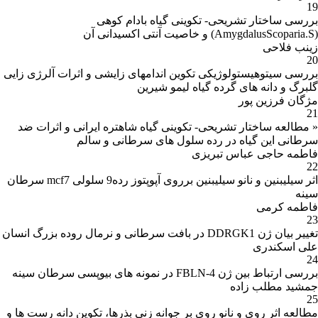
19
بررسی ساختار تشریحی- تکوینی گیاه بادام کوهی
(AmygdalusScoparia.S) و خاصیت آنتی اکسیدانی آن
زینب فلاحی
20
بررسی سیتوهیستولوژیکی تکوین اندامهای زایشی و اثرات آلرژی زایی
گلبرگ و دانه های گرده گیاه لیمو شیرین
مژگان فرزین پور
21
« مطالعه ساختار تشریحی- تکوینی گیاه شاهتره ایرانی و اثرات ضد
سرطانی این گیاه در رده سلول های سرطانی و سالم
فاطمه حاجی عباس تبریزی
22
اثر سیلیبنین و نانو سیلیبنین برروی آپوپتوز رده9 سلولی mcf7 سرطان
سینه
فاطمه کرمی
23
تغییر بیان ژن DDRGK1 در بافت سرطانی و نرمال روده بزرگ انسان
علی اسکندری
24
بررسی ارتباط بین ژن FBLN-4 در نمونه های بیوپسی سرطان سینه
جمشید مطلب زاده
25
مطالعه اثر روی و نانو روی بر جوانه زنی بذرها، تکوین دانه رست ها و