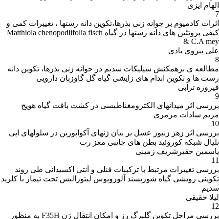
الهام ایزی
7
اثرات کادمیوم بر جوانه زنی بذرها،تکوین دانه رستها ، تغییرات کمی و
کیفی پروتئین های دانه رستها در گیاه Matthiola chenopodiifolia fisch
& C.A mey
علی پیروی بادی
8
مطالعه ی برهمکنش سیلیکات سدیم در جوانه زنی بذرها، تکوین دانه
رست ها و تکوین اندام های زایشی گیاه گل گاوزبان دارویی
فیروزه ترابی
9
بررسی اثر میدانهای الکترومغناطیسی در کشت بافت گیاه هویج
مریم سادات مرمری
10
بررسی اثر زهر زنبور عسل بر بیان ژنهای آکواپورین در سلولهای اپی
تلیال شبکه کوروئید بطن های جانبی مغز رت
یاسمین حقیرشریف زمینی
11
بررسی تغییرات مرتبط با ترکیبات فنلی و آنتی اکسیدانی طی روند
تکوینی رویشی گیاه شورپسند آلوروپوس لیتورالیس تحت تیمار با کلرید
سدیم
لیلا حقیقی
12
بررسی مراحل تکوین گلبرگ رز و امکان انتقال ژن F35H به منظور