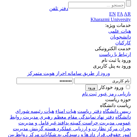
دفتر تلفن
EN
FA
AR
Kharazmi University
خدمات ویژه:
هیات علمی
دانشجویان
کارکنان
خدمت الکترونیکی
ارتباط با ریاست
ورود یا ثبت نام
ورود به پنل کاربری
ورود از طريق سامانه احراز هويت متمركز
ورود خودکار
بازیابی رمز عبور
ثبت نام
حوزه ریاست
ریاست دانشگاه
رییس دانشگاه
دفتر ریاست
هیات امناء
هیأت رئیسه
شورای
دانشگاه
دفتر نهاد نمایندگی مقام معظم رهبری
مدیریت روابط
عمومی
مدیریت حراست
کمیته پدافند غیرعامل و مدیریت
بحران
مرکز نظارت و ارزیابی عملکرد
هسته گزینش
مدیریت
امور حقوقی قرار داد ها و رسیدگی به شکایات
مرکز روابط بین