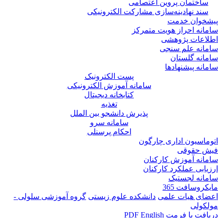
ساختمان پروین اعتصامی
سند نهادینه‌سازی مشارکت الکترونیکی
پیشخوان خدمت
سامانه احراز هویت متمرکز
اطلاعات پژوهشی
سامانه علم سنجی
سامانه گلستان
سامانه پیشنهادها
پست الکترونیک
سامانه آموزش الکترونیکی
کتابخانه دیجیتال
تغذیه
پذیرش دانشجو بین الملل
سامانه سرو
احکام پرسنلی
اتوماسیون اداری چارگون
فیش حقوقی
سامانه آموزش کارکنان
ارزیابی عملکرد کارکنان
سامانه لجستیک
مایکروسافت 365
اعضای هیات علمی
دانشکده علوم زیستی
گروه آموزشی سلولی -
مولکولی
دریافت با فرمت PDF
English