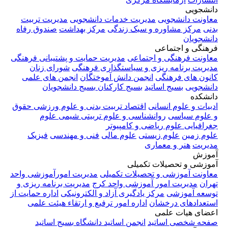
دانشجویی
معاونت دانشجویی
مدیریت خدمات دانشجویی
مدیریت تربیت
بدنی
مرکز مشاوره و سبک زندگی
مرکز بهداشت
صندوق رفاه
دانشجویان
فرهنگی و اجتماعی
معاونت فرهنگی و اجتماعی
مدیریت حمایت و پشتیبانی فرهنگی
مدیریت برنامه ریزی و سیاستگذاری فرهنگی
شورای زنان
کانون های فرهنگی
انجمن دانش آموختگان
انجمن های علمی
دانشجویی
بسیج اساتید
بسیج کارکنان
بسیج دانشجویان
دانشکده
ادبیات و علوم انسانی
اقتصاد
تربیت بدنی و علوم ورزشی
حقوق
و علوم سیاسی
روانشناسی و علوم تربیتی
شیمی
علوم
جغرافیایی
علوم ریاضی و کامپیوتر
علوم زمین
علوم زیستی
علوم مالی
فنی و مهندسی
فیزیک
مدیریت
هنر و معماری
آموزش
آموزشی و تحصیلات تکمیلی
معاونت آموزشی و تحصیلات تکمیلی
مدیریت امورآموزشی واحد
تهران
مدیریت امور آموزشی واحد کرج
مدیریت برنامه ریزی و
توسعه آموزشی
مرکز یادگیری آزاد و الکترونیکی
اداره حمایت از
استعدادهای درخشان
اداره امور ترفیع و ارتقاء هیئت علمی
اعضای هیات علمی
صفحه شخصی اساتید
انجمن اساتید دانشگاه
بسیج اساتید