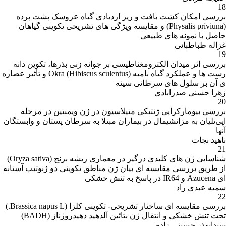
18
بررسی امکان کشت بافت و ریز ازدیادی گیاه عروسک پشت پرده
(Physalis priviuna) و مقایسه ویژگی های تشریحی تکوینی گیاهان
حاصل با نمونه های طبیعی
غزاله طباطبائی
19
بررسی اثر میدان الکترومغناطیسی بر جوانه زنی بذرها، تکوین دانه
رست ها و عملکرد گیاه بامیه Okra (Hibiscus sculentus) و تأثیر عصاره
ی آن بر سلول های سرطانی سینه
زهرا حسنی صدرابادی
20
بررسی بیومارکراپی ژنتیکی متیلاسیون در ژن ویمنتین در مرحله
اپی‌تلیان به مزانشیمال در بیماران مبتلا به سرطان پستان و وابستگان
آنها
ناهید نجات
21
شناسایی ژن های کلیدی درگیر در معماری ریشه برنج (Oryza sativa)
از طریق بررسی مقایسه ای بیان ژن مناطق تکوینی دو ژنوتیپ آستانه
ای Azucena و IR64 در پاسخ به تنش خشکی
سمیه عبدی راد
22
بررسی مقایسه ای ساختار تشریحی- تکوینی کلزا (Brassica napus L.)
تحت تنش خشکی و انتقال ژن بتائین آلدهید دهیدروژناز (BADH)
سیدابوذر حسینی زاده