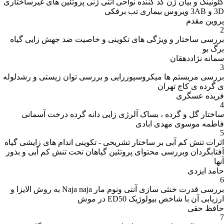
کلونینگ و بیان ژن کد کننده نواحی آنتی ژنی پروتئین های غیرساختاری
3D و 3AB ویروس بیماری تب برفکی
پروین مقدم
2
بررسی ساختار و ویژگی های تکوینی و خاصیت ضد جهش زایی گیاه
برگ بو
سمانه نژاددهقان
3
بررسی مریستم ها میکروسپوررایی و بررسی توان زیستی و رشدلوله
ی گرده ی کاج تهران
فریده عسگری
4
ساختار گل و گرده ، بساک آلرژی زایی دانه گرده درخت آسمانی
فاطمه موسوی مهدی ابادی
5
اثرات تنش کم آبی بر ساختار تشریحی - تکوینی اندام های زایشی گیاه
آفتابگردان وبررسی محتوای پروتئین گیاهان تحت تنش کم آبی و بذور
آنها
حامد ایزدی
6
بررسی قدرت خنثی سازی آنتی ونوم مار Naja naja به روش الایزا و
ارزیابی آن با شاخص بیولوژیک ED50 در موش
حافظ حقی
7