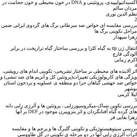
اکسیداتیولیپیدی، پروتئینی و DNA در خون محیطی و خون حجامت در
مردان سالم
نظم الدین نوری
2
بررسی مقایسه ای خواص ضد سرطانی برگ های گردوی ایرانی ضمن
مراحل تکوینی برگ ها
زهرا سپهدار
3
انتقال ژن tlp به گیاه کلزا و بررسی ساختار گیاه تراریخت در برابر
آلودگی قارچ
اکرم زمانی
4
اثر آلاینده های محیطی بر ساختار تشریحی- تکوینی اندام های رویشی،
ویژگی های کاریولوژیکی تغییرات(پروتئین کل و آنزیم های ضد تنشی) و
خواص ضد جهشی گیاهان حرا دو منطقه ی عسلویه و بردخون استان
بوشهر
لیلا کرمی
5
بررسی تکوین بساک،میکروسپورزایی ، پروتئین ها و آلرژی زایی دانه
های گرده گیاه آفتابگردان و اثر بنزوپیرن موجود در DEP بر آنها
زهرا بقایی فر
6
بررسی سیتوهیستوژیکی و تکوینی گلبرگ ها و پرچم ها و مقایسه
اثرات آلرژی زایی آنها در دو مرحله ی تکوینی در گل طاووسی