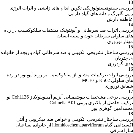
13
بررسی سیتوهیستولوژیکی تکوین اندام های زایشی و اثرات الرژی
زایی گلبرگ و دانه های گیاه دارابی
عاطفه دارش
14
بررسی اثرات ضد سرطانی و آپوتتوتیک مشتقات سلکوکسیب در رده
های سلولی سرطان خون و سینه انسان
مهناز نوروزی
15
بررسی ساختار تشریحی- تکوینی و ضد سرطانی گیاه باریجه از خانواده
ی چتریان
هدی گودرزی
16
بررسی اثرات ترکیبات مشتق از سلکوکسیب بر روند آپوپتوز در رده
های سلولی K562 و MCF7
شقایق نوروزی
17
بررسی برخی مشخصات بیوشیمیایی آنزیم آمیلوپلولاناز Coh1136 نو
ترکیب حاصل از باکتری بومی Cohnella A01
محمدامین گوهری پور
18
بررسی ساختار تشریحی- تکوینی و خواص ضد میکروبی و آنتی
اکسیدانتی گیاه hlomidoschemaparviflorum از خانواده نعناعیان
سارا شرقی