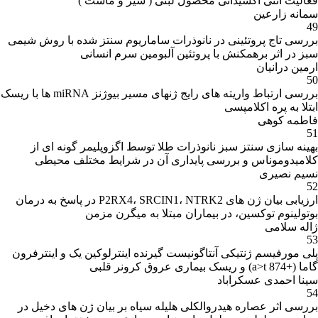
فعالیت آنتی اکسیدانی محصول لبنی ( شیر و ماست )
سمانه زارعین
49
بررسی تاج پروتئینی در نانوذرات ساماریوم سنتز شده با روش شیمی
سبز در اثر برهمکنش با پروتئین آلبومین سرم انسانی
ارمین درانیان
50
بررسی ارتباط واریته های رایج ژنهای مسیر بیوژنز miRNA ها با ریسک
ابتلا به پره اکلامپسی
فاطمه کوهی
51
بهینه سازی سنتز سبز نانوذرات طلا توسط اگزوپلیمر گونه ای از
کلامیدوموناس و بررسی پایداری آن در شرایط مختلف محیطی
نسیم نصیری
52
ارزیابی بیان ژن های P2RX4، SRCIN1، NTRK2 در پاسخ به درمان
بوتولینوم توکسین، در بیماران مبتلا به میگرن مزمن
ژاله سلامی
53
پلی مورفیسم ژنتیکی آنتاگونیست گیرنده اینترلوکین یک و اینترفرون
گاما (+874 a>t) و ریسک بیماری عروق کرونر قلبی
سینا احمدی عسکراباد
54
بررسی اثر عصاره هیدروالکلی هلیله سیاه بر بیان ژن های دخیل در