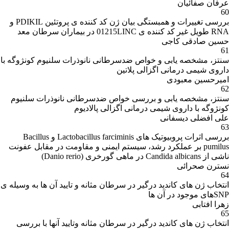
عرفان صفائیان
60
بررسی تغییرات و همبستگی بیان ژن کد کننده ی پروتئین PDIKIL و
RNA طویل غیر کد کننده ی 01215LINC در بیماران سرطان معد
حسین صادقی کاجی
61
سنتز، مشخصه یابی و خواص ضدسرطانی نانوذرات سلنیوم کونژوگه با
داروی شیمی درمانی اگزالی پلاتین
امیرحسین معبودی
62
سنتز، مشخصه یابی و بررسی خواص ضدسرطانی نانوذرات سلنیوم
کونژوگه با داروی شیمی درمانی اگزالی پالادیوم
علی افضلی دیسفانی
63
بررسی اثرات پروبیوتیک های Lactobacillus farciminis و Bacillus
pumilus بر عملکرد رشد، سیستم ایمنی و مقاومت در مقابل عفونت
ناشی از Candida albicans در ماهی گورخری (Danio rerio)
نسترن صحرائی
64
انتخاب ژن های کاندید درگیر در سرطان مثانه و تایید آن ها به وسیله ی
SNPهای موجود در آن ها
زهرا افتابی
65
انتخاب ژن های کاندید درگیر در سرطان مثانه وتایید آنها با بررسی