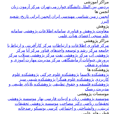
مراکز آموزشی
پردیس بین الملل دانشگاه خوارزمی-تهران
مرکز آزمون زبان
انجمن ها
انجمن زمین شناسی مهندسی ایران
انجمن ایرانی تاریخ- شعبه
البرز
پژوهش
معاونت پژوهش و فناوری
سامانه اطلاعات پژوهشی
سامانه
علم سنجی اعضای هیات علمی
مراکز پژوهشی
مرکز فناوری اطلاعات و ارتباطات
مرکز کارآفرینی و ارتباط با
جامعه
مرکز رشد و توسعه واحدهای فناور
مرکز آپا
مرکز
پژوهشی آب
مرکز پژوهشی نفت
مرکز پژوهشی سیلاب
مرکز
پرورش حیوانات آزمایشگاهی
مرکز مدیریت مهارت آموزی و
مشاوره شغلی
پژوهشکده ها
پژوهشکده پلاسما
پژوهشکده علوم حرکتی
پژوهشکده علوم
کاربردی
پژوهشکده علوم همگرا
پژوهشکده شیمی سبز
پژوهشکده فلسفه و حقوق تطبیقی
پژوهشکده بلایای طبیعی و
مدیریت ریسک
موسسات پژوهشی
موسسه پژوهشی زبان و ادبیات فارسی بهار
موسسه پژوهشی
تحقیقات ریاضی دکتر مصاحب
موسسه پژوهشی تحقیقات
تربیتی، روانشناختی و اجتماعی
کرسی یونسکو
رصدخانه
قطب های علمی