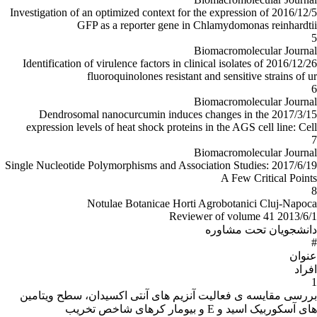
2016/12/5 Investigation of an optimized context for the expression of
GFP as a reporter gene in Chlamydomonas reinhardtii
5
Biomacromolecular Journal
2016/12/26 Identification of virulence factors in clinical isolates of
fluoroquinolones resistant and sensitive strains of ur
6
Biomacromolecular Journal
2017/3/15 Dendrosomal nanocurcumin induces changes in the
expression levels of heat shock proteins in the AGS cell line: Cell
7
Biomacromolecular Journal
2017/6/19 Single Nucleotide Polymorphisms and Association Studies:
A Few Critical Points
8
Notulae Botanicae Horti Agrobotanici Cluj-Napoca
2013/6/1 Reviewer of volume 41
دانشجویان تحت مشاوره
#
عنوان
افراد
1
بررسی مقایسه ی فعالیت آنزیم های آنتی اکسیدان، سطح ویتامین
های آسکوربیک اسید و E و بیومار کرهای شاخص تخریب