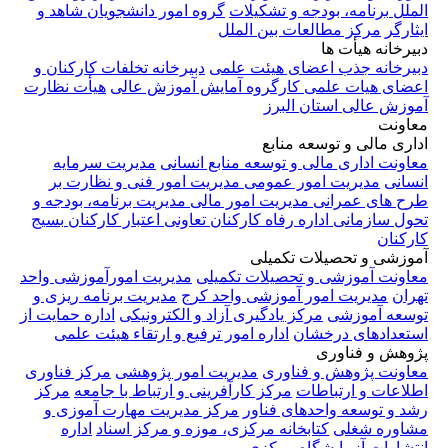
الملل
برنامه، بودجه و تشکیلات
گروه امور دانشجویان شاهد و
ایثارگر
مرکز مطالعات بین الملل
دبیرخانه هیأت ها
دبیرخانه جذب اعضای هیئت علمی
دبیرخانه تخلفات کارکنان و
اعضای هیات علمی
کارگروه آمایش آموزش عالی
هیأت نظارت
آموزش عالی استان البرز
معاونت
اداری مالی و توسعه منابع
معاونت اداری مالی و توسعه منابع انسانی
مدیریت سرمایه
انسانی
مدیریت امور عمومی
مدیریت امور فنی و نظارت بر
طرح های عمرانی
مدیریت امور مالی
مدیریت برنامه، بودجه و
تحول سازمانی
اداره رفاه کارکنان
تعاونی اعتبار کارکنان
بسیج
کارکنان
آموزشی و تحصیلات تکمیلی
معاونت آموزشی و تحصیلات تکمیلی
مدیریت امورآموزشی واحد
تهران
مدیریت امور آموزشی واحد کرج
مدیریت برنامه ریزی و
توسعه آموزشی
مرکز یادگیری آزاد و الکترونیکی
اداره حمایت از
استعدادهای درخشان
اداره امور ترفیع و ارتقاء هیئت علمی
پژوهش و فناوری
معاونت پژوهش و فناوری
مدیریت امور پژوهشی
مرکز فناوری
اطلاعات و ارتباطات
مرکز کارآفرینی و ارتباط با جامعه
مرکز
رشد و توسعه واحدهای فناور
مرکز مدیریت مهارت آموزی و
مشاوره شغلی
کتابخانه مرکزی، موزه و مرکز اسناد
اداره
انتشارات
آزمایشگاه مرکزی