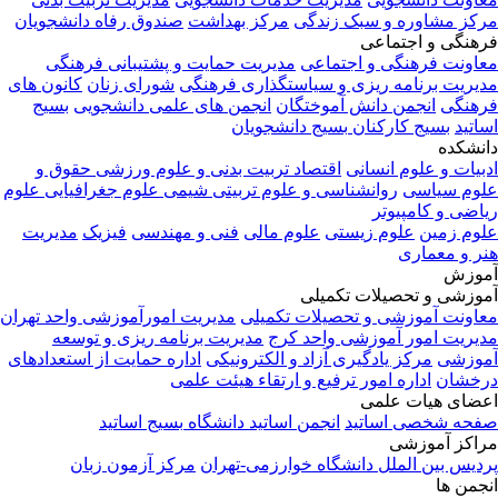
کز مشاوره و سبک زندگی
مرکز بهداشت
صندوق رفاه دانشجویان
هنگی و اجتماعی
اونت فرهنگی و اجتماعی
مدیریت حمایت و پشتیبانی فرهنگی
یریت برنامه ریزی و سیاستگذاری فرهنگی
شورای زنان
کانون های
هنگی
انجمن دانش آموختگان
انجمن های علمی دانشجویی
بسیج
اتید
بسیج کارکنان
بسیج دانشجویان
نشکده
بیات و علوم انسانی
اقتصاد
تربیت بدنی و علوم ورزشی
حقوق و
وم سیاسی
روانشناسی و علوم تربیتی
شیمی
علوم جغرافیایی
علوم
اضی و کامپیوتر
وم زمین
علوم زیستی
علوم مالی
فنی و مهندسی
فیزیک
مدیریت
ر و معماری
وزش
وزشی و تحصیلات تکمیلی
اونت آموزشی و تحصیلات تکمیلی
مدیریت امورآموزشی واحد تهران
یریت امور آموزشی واحد کرج
مدیریت برنامه ریزی و توسعه
وزشی
مرکز یادگیری آزاد و الکترونیکی
اداره حمایت از استعدادهای
خشان
اداره امور ترفیع و ارتقاء هیئت علمی
ضای هیات علمی
حه شخصی اساتید
انجمن اساتید دانشگاه
بسیج اساتید
اکز آموزشی
دیس بین الملل دانشگاه خوارزمی-تهران
مرکز آزمون زبان
جمن ها