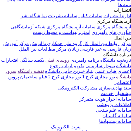
مه ها
تشارات
اره انتشارات
سامانه کتاب
سامانه نشریات
نمایشگاه نشر
مایشگاه مرکزی
مایشگاه مرکزی
سامانه آزمایشگاه مرکزی
شبکه آزمایشگاهی
اوری های راهبردی
ایمنی، بهداشت و محیط زیست
ن الملل
کز روابط بین الملل
کارگروه ملی همکاری با اتریش
مرکز آموزش
ان فارسی به غیر فارسی زبانان
مرکز مطالعات بین الملل
باره دانشگاه
ریخچه دانشگاه
برنامه راهبردی
روسای قبلی
یکصد سالگی
افتخارات
نشگاه
نمودار سازمانی
تکریم ارباب رجوع
ضای هیات علمی
بنیاد خیرین حامی دانشگاه
نقشه دانشگاه
سرود
نشگاه
تور مجازی کرج 1
تور مجازی کرج 2
فیلم ساختمان پروین
تصامی
د نهادینه‌سازی مشارکت الکترونیکی
شخوان خدمت
مانه احراز هویت متمرکز
لاعات پژوهشی
مانه علم سنجی
مانه گلستان
مانه پیشنهادها
پست الکترونیک