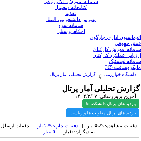
سامانه آموزش الکترونیکی
کتابخانه دیجیتال
تغذیه
پذیرش دانشجو بین الملل
سامانه سرو
احکام پرسنلی
وماسیون اداری چارگون
ش حقوقی
مانه آموزش کارکنان
زیابی عملکرد کارکنان
مانه لجستیک
یکروسافت 365
دانشگاه خوارزمی
گزارش تحلیلی آمار پرتال
زارش تحلیلی آمار پرتال
آخرین بروزرسانی: ۱۴۰۴/۳/۱۷ |
بازدید های پرتال دانشکده ها
بازدید های پرتال معاونت ها و ریاست
دفعات مشاهده: 3823 بار |
دفعات چاپ: 225 بار
| دفعات ارسال
به دیگران: 0 بار |
0 نظر