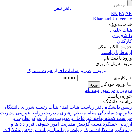
دفتر تلفن
EN
FA
A
Kharazmi Universi
مات ویژه:
ات علمی
نشجویان
رکنان
مت الکترونیکی
تباط با ریاست
ود یا ثبت نام
ود به پنل کاربری
ورود از طريق سامانه احراز هويت متمركز
ورود خودکار
زیابی رمز عبور
ثبت نام
زه ریاست
است دانشگاه
یس دانشگاه
دفتر ریاست
هیات امناء
هیأت رئیسه
شورای دانشگاه
تر نهاد نمایندگی مقام معظم رهبری
مدیریت روابط عمومی
مدیریت
راست
کمیته پدافند غیرعامل و مدیریت بحران
مرکز نظارت و
زیابی عملکرد
هسته گزینش
مدیریت امور حقوقی قرار داد ها و
یدگی به شکایات
مرکز روابط بین الملل
برنامه، بودجه و تشکیلات