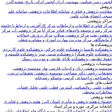
جمن زمین شناسی مهندسی ایران
انجمن ایرانی تاریخ- شعبه البرز
وهش
اونت پژوهش و فناوری
سامانه اطلاعات پژوهشی
سامانه علم
جی اعضای هیات علمی
اکز پژوهشی
کز فناوری اطلاعات و ارتباطات
مرکز کارآفرینی و ارتباط با جامعه
کز رشد و توسعه واحدهای فناور
مرکز آپا
مرکز پژوهشی آب
مرکز
وهشی نفت
مرکز پژوهشی سیلاب
مرکز پرورش حیوانات
مایشگاهی
مرکز مدیریت مهارت آموزی و مشاوره شغلی
وهشکده ها
وهشکده پلاسما
پژوهشکده علوم حرکتی
پژوهشکده علوم کاربردی
وهشکده علوم همگرا
پژوهشکده شیمی سبز
پژوهشکده فلسفه و
وق تطبیقی
پژوهشکده بلایای طبیعی و مدیریت ریسک
سسات پژوهشی
سسه پژوهشی زبان و ادبیات فارسی بهار
موسسه پژوهشی
قیقات ریاضی دکتر مصاحب
موسسه پژوهشی تحقیقات تربیتی،
انشناختی و اجتماعی
کرسی یونسکو
رصدخانه
ب های علمی
ب علمی روانشناسی استرس
قطب علمی تحلیل فضایی
اطرات محیطی
ته پژوهش
نواره هفته پژوهش و نوآوری استان البرز
هفته پژوهش و فناوری
ابخانه مرکزی، موزه و مرکز اسناد
ابخانه مرکزی
کتابخانه الکترونیک
موزه
پایگاه های اطلاعاتی
پایان