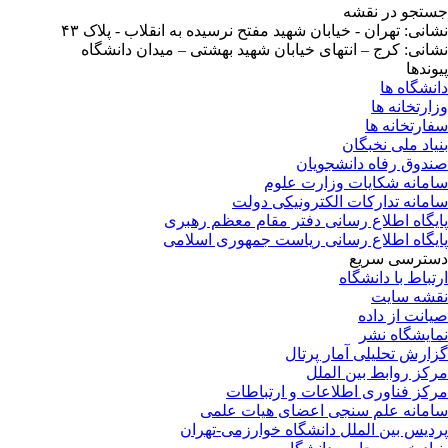
تجو در نقشه
انی: تهران - خیابان شهید مفتح نرسیده به انقلاب - پلاک ۴۳
انی: کرج – انتهای خیابان شهید بهشتی – میدان دانشگاه
وندها
نشگاه ها
ارتخانه ها
ارتخانه ها
یاد ملی نخبگان
دوق رفاه دانشجویان
مانه شکایات وزارت علوم
مانه تدارکات الکترونیکی دولت
یگاه اطلاع رسانی دفتر مقام معظم رهبری
یگاه اطلاع رسانی ریاست جمهوری اسلامی
ترسی سریع
تباط با دانشگاه
شه سایت
انت از داده
ایشگاه نشر
ارش تحلیلی آمار پرتال
کز روابط بین الملل
کز فناوری اطلاعات و ارتباطات
مانه علم سنجی اعضای هیات علمی
دیس بین الملل دانشگاه خوارزمی-تهران