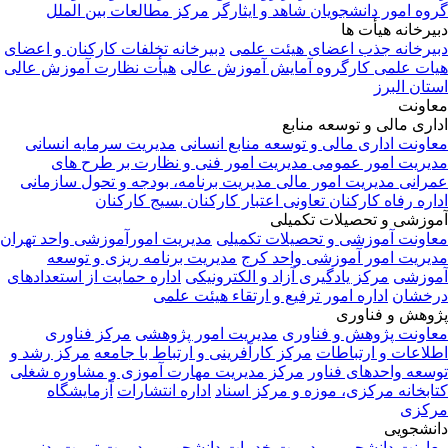
وه امور دانشجویان شاهد و ایثارگر
مرکز مطالعات بین الملل
یرخانه هیأت ها
یرخانه جذب اعضای هیئت علمی
دبیرخانه تخلفات کارکنان و اعضای
ات علمی
کارگروه آمایش آموزش عالی
هیأت نظارت آموزش عالی
تان البرز
اونت
اری مالی و توسعه منابع
اونت اداری مالی و توسعه منابع انسانی
مدیریت سرمایه انسانی
یریت امور عمومی
مدیریت امور فنی و نظارت بر طرح های
رانی
مدیریت امور مالی
مدیریت برنامه، بودجه و تحول سازمانی
اره رفاه کارکنان
تعاونی اعتبار کارکنان
بسیج کارکنان
وزشی و تحصیلات تکمیلی
اونت آموزشی و تحصیلات تکمیلی
مدیریت امورآموزشی واحد تهران
یریت امور آموزشی واحد کرج
مدیریت برنامه ریزی و توسعه
وزشی
مرکز یادگیری آزاد و الکترونیکی
اداره حمایت از استعدادهای
خشان
اداره امور ترفیع و ارتقاء هیئت علمی
وهش و فناوری
اونت پژوهش و فناوری
مدیریت امور پژوهشی
مرکز فناوری
لاعات و ارتباطات
مرکز کارآفرینی و ارتباط با جامعه
مرکز رشد و
سعه واحدهای فناور
مرکز مدیریت مهارت آموزی و مشاوره شغلی
ابخانه مرکزی، موزه و مرکز اسناد
اداره انتشارات
آزمایشگاه
کزی
نشجویی
اونت دانشجویی
مدیریت خدمات دانشجویی
مدیریت تربیت بدنی