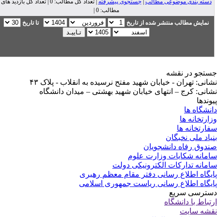
دسته بندی موضوعی مطالب
|
جستجوی پیشرفته
| تعداد کل مطالب: 0 | تعداد کل بازدید های
مطالب: 0 |
نمایش مطالب منتشر شده از تاریخ
تا تاریخ
تجو در نقشه
انی: تهران - خیابان شهید مفتح نرسیده به انقلاب - پلاک ۴۳
انی: کرج – انتهای خیابان شهید بهشتی – میدان دانشگاه
وندها
نشگاه ها
ارتخانه ها
ارتخانه ها
یاد ملی نخبگان
دوق رفاه دانشجویان
مانه شکایات وزارت علوم
مانه تدارکات الکترونیکی دولت
یگاه اطلاع رسانی دفتر مقام معظم رهبری
یگاه اطلاع رسانی ریاست جمهوری اسلامی
ترسی سریع
تباط با دانشگاه
شه سایت