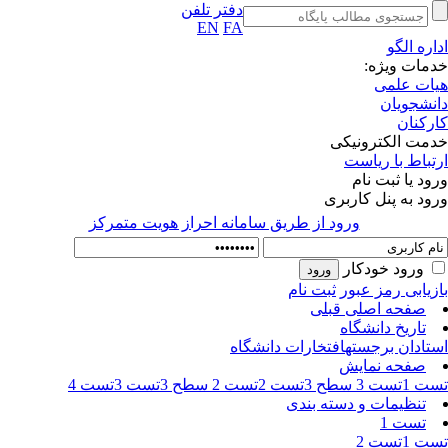
دفتر تلفن
EN
FA
اره الگو
مات ویژه:
ات علمی
نشجویان
رکنان
مت الکترونیکی
تباط با ریاست
ود یا ثبت نام
ود به پنل کاربری
ورود از طريق سامانه احراز هويت متمركز
ورود خودکار
زیابی رمز عبور
ثبت نام
صفحه اصلی قبلی
تاریخ دانشگاه
تادان برجسته
افتخارات دانشگاه
صفحه نمایش
ت 1
تست 3 سطح 3
تست 2
تست 2 سطح 3
تست 3
تست 4
تنظیمات و دسته بندی
تست 1
ت 1
تست 2