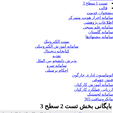
تست 1 سطح 3
قالب
شخوان خدمت
مانه احراز هویت متمرکز
لاعات پژوهشی
مانه علم سنجی
مانه گلستان
مانه پیشنهادها
پست الکترونیک
سامانه آموزش الکترونیکی
کتابخانه دیجیتال
تغذیه
پذیرش دانشجو بین الملل
سامانه سرو
احکام پرسنلی
وماسیون اداری چارگون
ش حقوقی
مانه آموزش کارکنان
زیابی عملکرد کارکنان
مانه لجستیک
یکروسافت 365
ایگانی بخش
تست 2 سطح 3