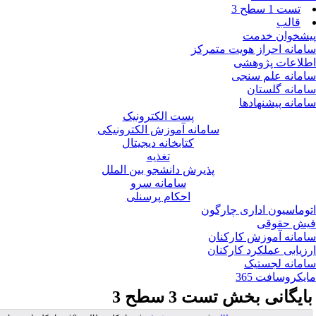
تست 1 سطح 3
قالب
شخوان خدمت
مانه احراز هویت متمرکز
لاعات پژوهشی
مانه علم سنجی
مانه گلستان
مانه پیشنهادها
پست الکترونیک
سامانه آموزش الکترونیکی
کتابخانه دیجیتال
تغذیه
پذیرش دانشجو بین الملل
سامانه سرو
احکام پرسنلی
وماسیون اداری چارگون
ش حقوقی
مانه آموزش کارکنان
زیابی عملکرد کارکنان
مانه لجستیک
یکروسافت 365
ایگانی بخش
تست 3 سطح 3