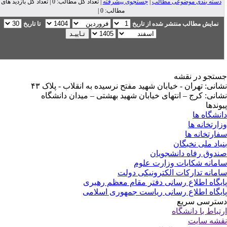
دسته بندی موضوعی مطالب
|
جستجوی پیشرفته
| تعداد کل مطالب: 0 | تعداد کل بازدید های
مطالب: 0 |
نمایش مطالب منتشر شده از تاریخ
تا تاریخ
تجو در نقشه
انی: تهران - خیابان شهید مفتح نرسیده به انقلاب - پلاک ۴۳
انی: کرج – انتهای خیابان شهید بهشتی – میدان دانشگاه
وندها
نشگاه ها
ارتخانه ها
ارتخانه ها
یاد ملی نخبگان
دوق رفاه دانشجویان
مانه شکایات وزارت علوم
مانه تدارکات الکترونیکی دولت
یگاه اطلاع رسانی دفتر مقام معظم رهبری
یگاه اطلاع رسانی ریاست جمهوری اسلامی
ترسی سریع
تباط با دانشگاه
شه سایت