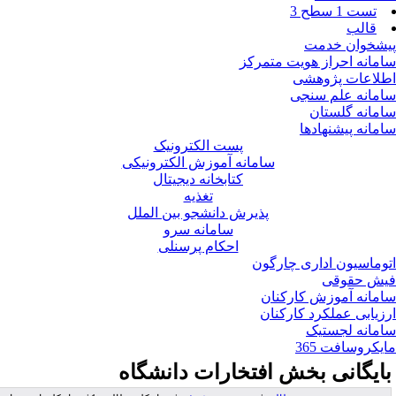
تست 1 سطح 3
قالب
شخوان خدمت
مانه احراز هویت متمرکز
لاعات پژوهشی
مانه علم سنجی
مانه گلستان
مانه پیشنهادها
پست الکترونیک
سامانه آموزش الکترونیکی
کتابخانه دیجیتال
تغذیه
پذیرش دانشجو بین الملل
سامانه سرو
احکام پرسنلی
وماسیون اداری چارگون
ش حقوقی
مانه آموزش کارکنان
زیابی عملکرد کارکنان
مانه لجستیک
یکروسافت 365
ایگانی بخش
افتخارات دانشگاه