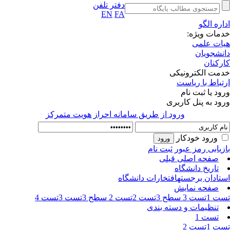
دفتر تلفن
EN
FA
اره الگو
مات ویژه:
ات علمی
نشجویان
رکنان
مت الکترونیکی
تباط با ریاست
ود یا ثبت نام
ود به پنل کاربری
ورود از طريق سامانه احراز هويت متمركز
ورود خودکار
زیابی رمز عبور
ثبت نام
صفحه اصلی قبلی
تاریخ دانشگاه
تادان برجسته
افتخارات دانشگاه
صفحه نمایش
ت 1
تست 3 سطح 3
تست 2
تست 2 سطح 3
تست 3
تست 4
تنظیمات و دسته بندی
تست 1
ت 1
تست 2