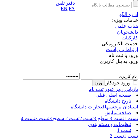
دفتر تلفن
EN
FA
اداره الگو
خدمات ویژه:
هیات علمی
دانشجویان
کارکنان
خدمت الکترونیکی
ارتباط با ریاست
ورود یا ثبت نام
ورود به پنل کاربری
ورود خودکار
بازیابی رمز عبور
ثبت نام
صفحه اصلی قبلی
تاریخ دانشگاه
استادان برجسته
افتخارات دانشگاه
صفحه نمایش
تست 1
تست 3 سطح 3
تست 2
تست 2 سطح 3
تست 3
تست 4
تنظیمات و دسته بندی
تست 1
تست 1
تست 2