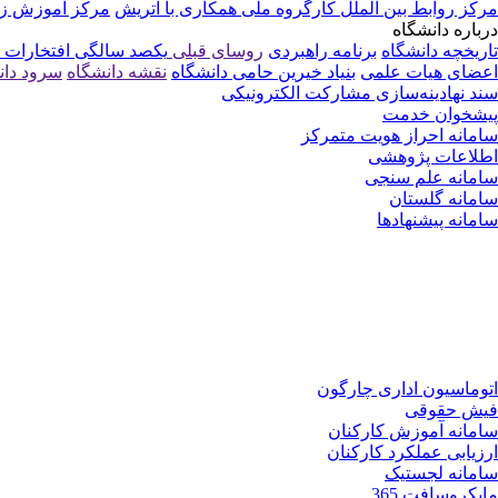
مرکز روابط بین الملل
کارگروه ملی همکاری با اتریش
مرکز آموزش زبا
درباره دانشگاه
تاریخچه دانشگاه
برنامه راهبردی
روسای قبلی
یکصد سالگی
افتخارات 
اعضای هیات علمی
بنیاد خیرین حامی دانشگاه
نقشه دانشگاه
سرود دا
سند نهادینه‌سازی مشارکت الکترونیکی
پیشخوان خدمت
سامانه احراز هویت متمرکز
اطلاعات پژوهشی
سامانه علم سنجی
سامانه گلستان
سامانه پیشنهادها
اتوماسیون اداری چارگون
فیش حقوقی
سامانه آموزش کارکنان
ارزیابی عملکرد کارکنان
سامانه لجستیک
مایکروسافت 365