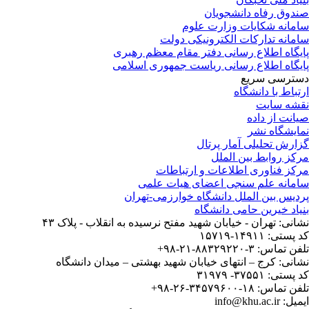
صندوق رفاه دانشجویان
سامانه شکایات وزارت علوم
سامانه تدارکات الکترونیکی دولت
پایگاه اطلاع رسانی دفتر مقام معظم رهبری
پایگاه اطلاع رسانی ریاست جمهوری اسلامی
دسترسی سریع
ارتباط با دانشگاه
نقشه سایت
صیانت از داده
نمایشگاه نشر
گزارش تحلیلی آمار پرتال
مرکز روابط بین الملل
مرکز فناوری اطلاعات و ارتباطات
سامانه علم سنجی اعضای هیات علمی
پردیس بین الملل دانشگاه خوارزمی-تهران
بنیاد خیرین حامی دانشگاه
نشانی: تهران - خیابان شهید مفتح نرسیده به انقلاب - پلاک ۴۳
کد پستی: ۱۴۹۱۱-۱۵۷۱۹
تلفن تماس: ۳-۸۸۳۲۹۲۲۰-۲۱-۹۸+
نشانی: کرج – انتهای خیابان شهید بهشتی – میدان دانشگاه
کد پستی: ۳۷۵۵۱- ۳۱۹۷۹
تلفن تماس: ۱۸-۳۴۵۷۹۶۰۰-۲۶-۹۸+
ایمیل: info@khu.ac.ir