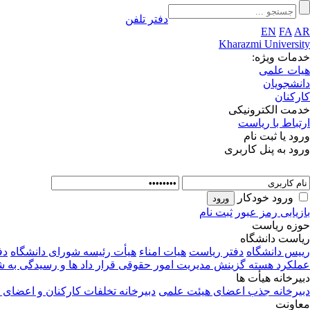
دفتر تلفن
EN
FA
AR
Kharazmi University
خدمات ویژه:
هیات علمی
دانشجویان
کارکنان
خدمت الکترونیکی
ارتباط با ریاست
ورود یا ثبت نام
ورود به پنل کاربری
ورود خودکار
بازیابی رمز عبور
ثبت نام
حوزه ریاست
ریاست دانشگاه
رییس دانشگاه
دفتر ریاست
هیات امناء
هیأت رئیسه
شورای دانشگاه
دف
عملکرد
هسته گزینش
مدیریت امور حقوقی قرار داد ها و رسیدگی به 
دبیرخانه هیأت ها
دبیرخانه جذب اعضای هیئت علمی
دبیرخانه تخلفات کارکنان و اعضای
معاونت