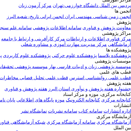
پردیس بین الملل دانشگاه خوارزمی-تهران
مرکز آزمون زبان
انجمن ها
انجمن زمین شناسی مهندسی ایران
انجمن ایرانی تاریخ- شعبه البرز
پژوهش
معاونت پژوهش و فناوری
سامانه اطلاعات پژوهشی
سامانه علم سنج
مراکز پژوهشی
مرکز فناوری اطلاعات و ارتباطات
مرکز کارآفرینی و ارتباط با جامعه
آزمایشگاهی
مرکز مدیریت مهارت آموزی و مشاوره شغلی
پژوهشکده ها
پژوهشکده پلاسما
پژوهشکده علوم حرکتی
پژوهشکده علوم کاربردی
پ
موسسات پژوهشی
موسسه پژوهشی زبان و ادبیات فارسی بهار
موسسه پژوهشی تحقیقات
قطب های علمی
قطب علمی روانشناسی استرس
قطب علمی تحلیل فضایی مخاطرات
هفته پژوهش
جشنواره هفته پژوهش و نوآوری استان البرز
هفته پژوهش و فناوری
کتابخانه مرکزی، موزه و مرکز اسناد
کتابخانه مرکزی
کتابخانه الکترونیک
موزه
پایگاه های اطلاعاتی
پایان نام
انتشارات
اداره انتشارات
سامانه کتاب
سامانه نشریات
نمایشگاه نشر
آزمایشگاه مرکزی
آزمایشگاه مرکزی
سامانه آزمایشگاه مرکزی
شبکه آزمایشگاهی فناور
بین الملل