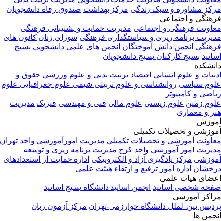
کز مشاوره و سبک زندگی
مرکز بهداشت
صندوق رفاه دانشجویان
هنگی و اجتماعی
اونت فرهنگی و اجتماعی
مدیریت حمایت و پشتیبانی فرهنگی
یریت برنامه ریزی و سیاستگذاری فرهنگی
شورای زنان
کانون های
هنگی
انجمن دانش آموختگان
انجمن های علمی دانشجویی
بسیج
اتید
بسیج کارکنان
بسیج دانشجویان
نشکده
بیات و علوم انسانی
اقتصاد
تربیت بدنی و علوم ورزشی
حقوق و
وم سیاسی
روانشناسی و علوم تربیتی
شیمی
علوم جغرافیایی
علوم
اضی و کامپیوتر
وم زمین
علوم زیستی
علوم مالی
فنی و مهندسی
فیزیک
مدیریت
ر و معماری
وزش
وزشی و تحصیلات تکمیلی
اونت آموزشی و تحصیلات تکمیلی
مدیریت امورآموزشی واحد تهران
یریت امور آموزشی واحد کرج
مدیریت برنامه ریزی و توسعه
وزشی
مرکز یادگیری آزاد و الکترونیکی
اداره حمایت از استعدادهای
خشان
اداره امور ترفیع و ارتقاء هیئت علمی
ضای هیات علمی
حه شخصی اساتید
انجمن اساتید دانشگاه
بسیج اساتید
اکز آموزشی
دیس بین الملل دانشگاه خوارزمی-تهران
مرکز آزمون زبان
جمن ها