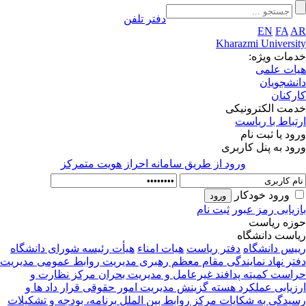
دفتر تلفن
EN
FA
A
Kharazmi Universi
مات ویژه:
ات علمی
نشجویان
رکنان
مت الکترونیکی
تباط با ریاست
ود یا ثبت نام
ود به پنل کاربری
ورود از طريق سامانه احراز هويت متمركز
ورود خودکار
زیابی رمز عبور
ثبت نام
زه ریاست
است دانشگاه
یس دانشگاه
دفتر ریاست
هیات امناء
هیأت رئیسه
شورای دانشگاه
تر نهاد نمایندگی مقام معظم رهبری
مدیریت روابط عمومی
مدیریت
راست
کمیته پدافند غیرعامل و مدیریت بحران
مرکز نظارت و
زیابی عملکرد
هسته گزینش
مدیریت امور حقوقی قرار داد ها و
یدگی به شکایات
مرکز روابط بین الملل
برنامه، بودجه و تشکیلات