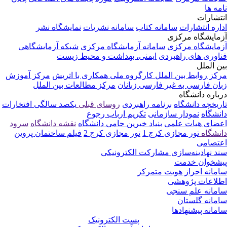
مه ها
تشارات
اره انتشارات
سامانه کتاب
سامانه نشریات
نمایشگاه نشر
مایشگاه مرکزی
مایشگاه مرکزی
سامانه آزمایشگاه مرکزی
شبکه آزمایشگاهی
اوری های راهبردی
ایمنی، بهداشت و محیط زیست
ن الملل
کز روابط بین الملل
کارگروه ملی همکاری با اتریش
مرکز آموزش
ان فارسی به غیر فارسی زبانان
مرکز مطالعات بین الملل
باره دانشگاه
ریخچه دانشگاه
برنامه راهبردی
روسای قبلی
یکصد سالگی
افتخارات
نشگاه
نمودار سازمانی
تکریم ارباب رجوع
ضای هیات علمی
بنیاد خیرین حامی دانشگاه
نقشه دانشگاه
سرود
نشگاه
تور مجازی کرج 1
تور مجازی کرج 2
فیلم ساختمان پروین
تصامی
د نهادینه‌سازی مشارکت الکترونیکی
شخوان خدمت
مانه احراز هویت متمرکز
لاعات پژوهشی
مانه علم سنجی
مانه گلستان
مانه پیشنهادها
پست الکترونیک