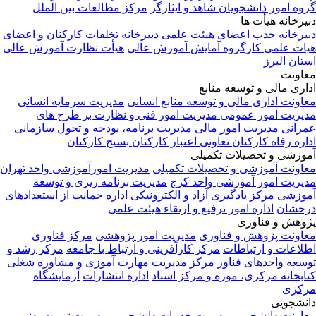
وه امور دانشجویان شاهد و ایثارگر
مرکز مطالعات بین الملل
یرخانه هیأت ها
یرخانه جذب اعضای هیئت علمی
دبیرخانه تخلفات کارکنان و اعضای
ات علمی
کارگروه آمایش آموزش عالی
هیأت نظارت آموزش عالی
تان البرز
اونت
اری مالی و توسعه منابع
اونت اداری مالی و توسعه منابع انسانی
مدیریت سرمایه انسانی
یریت امور عمومی
مدیریت امور فنی و نظارت بر طرح های
رانی
مدیریت امور مالی
مدیریت برنامه، بودجه و تحول سازمانی
اره رفاه کارکنان
تعاونی اعتبار کارکنان
بسیج کارکنان
وزشی و تحصیلات تکمیلی
اونت آموزشی و تحصیلات تکمیلی
مدیریت امورآموزشی واحد تهران
یریت امور آموزشی واحد کرج
مدیریت برنامه ریزی و توسعه
وزشی
مرکز یادگیری آزاد و الکترونیکی
اداره حمایت از استعدادهای
خشان
اداره امور ترفیع و ارتقاء هیئت علمی
وهش و فناوری
اونت پژوهش و فناوری
مدیریت امور پژوهشی
مرکز فناوری
لاعات و ارتباطات
مرکز کارآفرینی و ارتباط با جامعه
مرکز رشد و
سعه واحدهای فناور
مرکز مدیریت مهارت آموزی و مشاوره شغلی
ابخانه مرکزی، موزه و مرکز اسناد
اداره انتشارات
آزمایشگاه
کزی
نشجویی
اونت دانشجویی
مدیریت خدمات دانشجویی
مدیریت تربیت بدنی