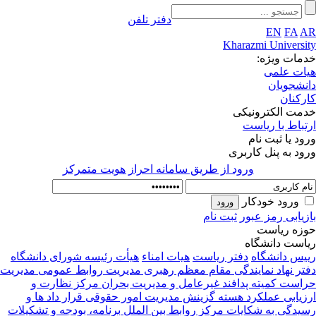
دفتر تلفن
EN
FA
A
Kharazmi Universi
مات ویژه:
ات علمی
نشجویان
رکنان
مت الکترونیکی
تباط با ریاست
ود یا ثبت نام
ود به پنل کاربری
ورود از طريق سامانه احراز هويت متمركز
ورود خودکار
زیابی رمز عبور
ثبت نام
زه ریاست
است دانشگاه
یس دانشگاه
دفتر ریاست
هیات امناء
هیأت رئیسه
شورای دانشگاه
تر نهاد نمایندگی مقام معظم رهبری
مدیریت روابط عمومی
مدیریت
راست
کمیته پدافند غیرعامل و مدیریت بحران
مرکز نظارت و
زیابی عملکرد
هسته گزینش
مدیریت امور حقوقی قرار داد ها و
یدگی به شکایات
مرکز روابط بین الملل
برنامه، بودجه و تشکیلات