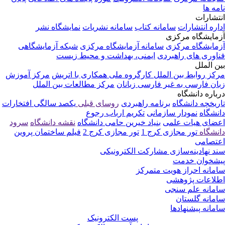
مه ها
تشارات
اره انتشارات
سامانه کتاب
سامانه نشریات
نمایشگاه نشر
مایشگاه مرکزی
مایشگاه مرکزی
سامانه آزمایشگاه مرکزی
شبکه آزمایشگاهی
اوری های راهبردی
ایمنی، بهداشت و محیط زیست
ن الملل
کز روابط بین الملل
کارگروه ملی همکاری با اتریش
مرکز آموزش
ان فارسی به غیر فارسی زبانان
مرکز مطالعات بین الملل
باره دانشگاه
ریخچه دانشگاه
برنامه راهبردی
روسای قبلی
یکصد سالگی
افتخارات
نشگاه
نمودار سازمانی
تکریم ارباب رجوع
ضای هیات علمی
بنیاد خیرین حامی دانشگاه
نقشه دانشگاه
سرود
نشگاه
تور مجازی کرج 1
تور مجازی کرج 2
فیلم ساختمان پروین
تصامی
د نهادینه‌سازی مشارکت الکترونیکی
شخوان خدمت
مانه احراز هویت متمرکز
لاعات پژوهشی
مانه علم سنجی
مانه گلستان
مانه پیشنهادها
پست الکترونیک