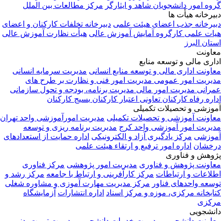
وه امور دانشجویان شاهد و ایثارگر
مرکز مطالعات بین الملل
یرخانه هیأت ها
یرخانه جذب اعضای هیئت علمی
دبیرخانه تخلفات کارکنان و اعضای
ات علمی
کارگروه آمایش آموزش عالی
هیأت نظارت آموزش عالی
تان البرز
اونت
اری مالی و توسعه منابع
اونت اداری مالی و توسعه منابع انسانی
مدیریت سرمایه انسانی
یریت امور عمومی
مدیریت امور فنی و نظارت بر طرح های
رانی
مدیریت امور مالی
مدیریت برنامه، بودجه و تحول سازمانی
اره رفاه کارکنان
تعاونی اعتبار کارکنان
بسیج کارکنان
وزشی و تحصیلات تکمیلی
اونت آموزشی و تحصیلات تکمیلی
مدیریت امورآموزشی واحد تهران
یریت امور آموزشی واحد کرج
مدیریت برنامه ریزی و توسعه
وزشی
مرکز یادگیری آزاد و الکترونیکی
اداره حمایت از استعدادهای
خشان
اداره امور ترفیع و ارتقاء هیئت علمی
وهش و فناوری
اونت پژوهش و فناوری
مدیریت امور پژوهشی
مرکز فناوری
لاعات و ارتباطات
مرکز کارآفرینی و ارتباط با جامعه
مرکز رشد و
سعه واحدهای فناور
مرکز مدیریت مهارت آموزی و مشاوره شغلی
ابخانه مرکزی، موزه و مرکز اسناد
اداره انتشارات
آزمایشگاه
کزی
نشجویی
اونت دانشجویی
مدیریت خدمات دانشجویی
مدیریت تربیت بدنی