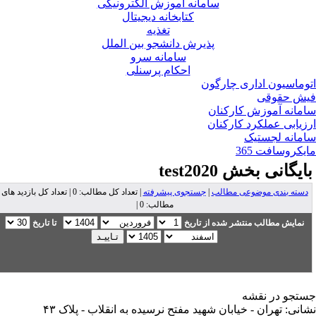
سامانه آموزش الکترونیکی
کتابخانه دیجیتال
تغذیه
پذیرش دانشجو بین الملل
سامانه سرو
احکام پرسنلی
وماسیون اداری چارگون
ش حقوقی
مانه آموزش کارکنان
زیابی عملکرد کارکنان
مانه لجستیک
یکروسافت 365
ایگانی بخش
test2020
دسته بندی موضوعی مطالب
|
جستجوی پیشرفته
| تعداد کل مطالب: 0 | تعداد کل بازدید های
مطالب: 0 |
نمایش مطالب منتشر شده از تاریخ
تا تاریخ
تجو در نقشه
انی: تهران - خیابان شهید مفتح نرسیده به انقلاب - پلاک ۴۳