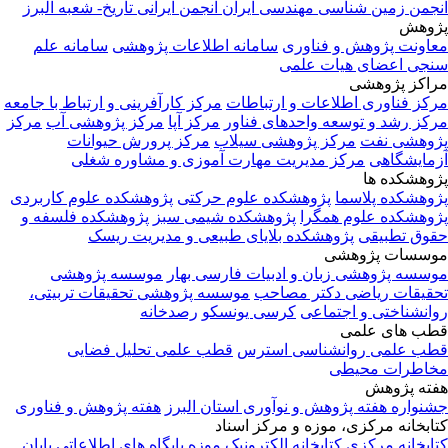
جمن زمین شناسی مهندسی ایران
انجمن ایرانی تاریخ- شعبه البرز
وهش
اونت پژوهش و فناوری
سامانه اطلاعات پژوهشی
سامانه علم
جی اعضای هیات علمی
اکز پژوهشی
کز فناوری اطلاعات و ارتباطات
مرکز کارآفرینی و ارتباط با جامعه
کز رشد و توسعه واحدهای فناور
مرکز آپا
مرکز پژوهشی آب
مرکز
وهشی نفت
مرکز پژوهشی سیلاب
مرکز پرورش حیوانات
مایشگاهی
مرکز مدیریت مهارت آموزی و مشاوره شغلی
وهشکده ها
وهشکده پلاسما
پژوهشکده علوم حرکتی
پژوهشکده علوم کاربردی
وهشکده علوم همگرا
پژوهشکده شیمی سبز
پژوهشکده فلسفه و
وق تطبیقی
پژوهشکده بلایای طبیعی و مدیریت ریسک
سسات پژوهشی
سسه پژوهشی زبان و ادبیات فارسی بهار
موسسه پژوهشی
قیقات ریاضی دکتر مصاحب
موسسه پژوهشی تحقیقات تربیتی،
انشناختی و اجتماعی
کرسی یونسکو
رصدخانه
ب های علمی
ب علمی روانشناسی استرس
قطب علمی تحلیل فضایی
اطرات محیطی
ته پژوهش
نواره هفته پژوهش و نوآوری استان البرز
هفته پژوهش و فناوری
ابخانه مرکزی، موزه و مرکز اسناد
ابخانه مرکزی
کتابخانه الکترونیک
موزه
پایگاه های اطلاعاتی
پایان