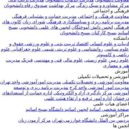
کز مشاوره و سبک زندگی
مرکز بهداشت
صندوق رفاه دانشجویان
هنگی و اجتماعی
اونت فرهنگی و اجتماعی
مدیریت حمایت و پشتیبانی فرهنگی
یریت برنامه ریزی و سیاستگذاری فرهنگی
شورای زنان
کانون های
هنگی
انجمن دانش آموختگان
انجمن های علمی دانشجویی
بسیج
اتید
بسیج کارکنان
بسیج دانشجویان
نشکده
بیات و علوم انسانی
اقتصاد
تربیت بدنی و علوم ورزشی
حقوق و
وم سیاسی
روانشناسی و علوم تربیتی
شیمی
علوم جغرافیایی
علوم
اضی و کامپیوتر
وم زمین
علوم زیستی
علوم مالی
فنی و مهندسی
فیزیک
مدیریت
ر و معماری
وزش
وزشی و تحصیلات تکمیلی
اونت آموزشی و تحصیلات تکمیلی
مدیریت امورآموزشی واحد تهران
یریت امور آموزشی واحد کرج
مدیریت برنامه ریزی و توسعه
وزشی
مرکز یادگیری آزاد و الکترونیکی
اداره حمایت از استعدادهای
خشان
اداره امور ترفیع و ارتقاء هیئت علمی
ضای هیات علمی
حه شخصی اساتید
انجمن اساتید دانشگاه
بسیج اساتید
اکز آموزشی
دیس بین الملل دانشگاه خوارزمی-تهران
مرکز آزمون زبان
جمن ها