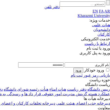
دفتر تلفن
EN
FA
AR
Kharazmi University
خدمات ویژه:
هیات علمی
دانشجویان
کارکنان
خدمت الکترونیکی
ارتباط با ریاست
ورود یا ثبت نام
ورود به پنل کاربری
ورود خودکار
بازیابی رمز عبور
ثبت نام
حوزه ریاست
ریاست دانشگاه
رییس دانشگاه
دفتر ریاست
هیات امناء
هیأت رئیسه
شورای دانشگاه
دف
عملکرد
هسته گزینش
مدیریت امور حقوقی قرار داد ها و رسیدگی به 
دبیرخانه هیأت ها
دبیرخانه جذب اعضای هیئت علمی
دبیرخانه تخلفات کارکنان و اعضای
معاونت