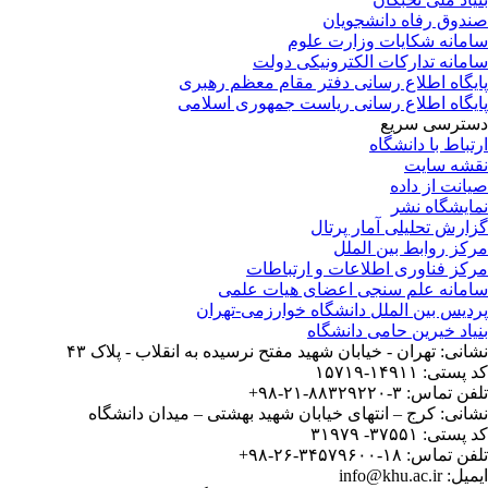
صندوق رفاه دانشجویان
سامانه شکایات وزارت علوم
سامانه تدارکات الکترونیکی دولت
پایگاه اطلاع رسانی دفتر مقام معظم رهبری
پایگاه اطلاع رسانی ریاست جمهوری اسلامی
دسترسی سریع
ارتباط با دانشگاه
نقشه سایت
صیانت از داده
نمایشگاه نشر
گزارش تحلیلی آمار پرتال
مرکز روابط بین الملل
مرکز فناوری اطلاعات و ارتباطات
سامانه علم سنجی اعضای هیات علمی
پردیس بین الملل دانشگاه خوارزمی-تهران
بنیاد خیرین حامی دانشگاه
نشانی: تهران - خیابان شهید مفتح نرسیده به انقلاب - پلاک ۴۳
کد پستی: ۱۴۹۱۱-۱۵۷۱۹
تلفن تماس: ۳-۸۸۳۲۹۲۲۰-۲۱-۹۸+
نشانی: کرج – انتهای خیابان شهید بهشتی – میدان دانشگاه
کد پستی: ۳۷۵۵۱- ۳۱۹۷۹
تلفن تماس: ۱۸-۳۴۵۷۹۶۰۰-۲۶-۹۸+
ایمیل: info@khu.ac.ir