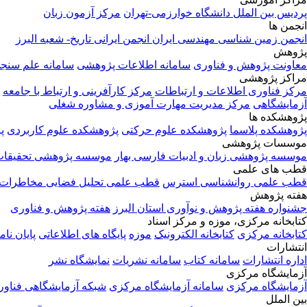
پردیس بین الملل دانشگاه خوارزمی-تهران
مرکز آزمون زبان
انجمن ها
انجمن زمین شناسی مهندسی ایران
انجمن ایرانی تاریخ- شعبه البرز
پژوهش
معاونت پژوهش و فناوری
سامانه اطلاعات پژوهشی
سامانه علم سنج
مراکز پژوهشی
مرکز فناوری اطلاعات و ارتباطات
مرکز کارآفرینی و ارتباط با جامعه
آزمایشگاهی
مرکز مدیریت مهارت آموزی و مشاوره شغلی
پژوهشکده ها
پژوهشکده پلاسما
پژوهشکده علوم حرکتی
پژوهشکده علوم کاربردی
پ
موسسات پژوهشی
موسسه پژوهشی زبان و ادبیات فارسی بهار
موسسه پژوهشی تحقیقات
قطب های علمی
قطب علمی روانشناسی استرس
قطب علمی تحلیل فضایی مخاطرات
هفته پژوهش
جشنواره هفته پژوهش و نوآوری استان البرز
هفته پژوهش و فناوری
کتابخانه مرکزی، موزه و مرکز اسناد
کتابخانه مرکزی
کتابخانه الکترونیک
موزه
پایگاه های اطلاعاتی
پایان نام
انتشارات
اداره انتشارات
سامانه کتاب
سامانه نشریات
نمایشگاه نشر
آزمایشگاه مرکزی
آزمایشگاه مرکزی
سامانه آزمایشگاه مرکزی
شبکه آزمایشگاهی فناور
بین الملل