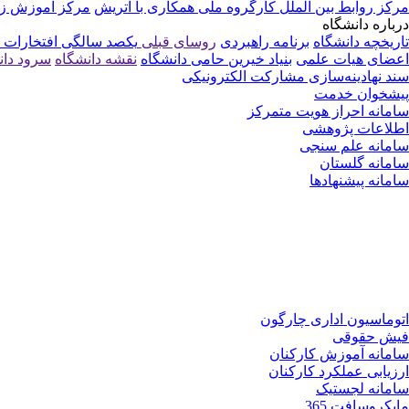
مرکز روابط بین الملل
کارگروه ملی همکاری با اتریش
مرکز آموزش زبا
درباره دانشگاه
تاریخچه دانشگاه
برنامه راهبردی
روسای قبلی
یکصد سالگی
افتخارات 
اعضای هیات علمی
بنیاد خیرین حامی دانشگاه
نقشه دانشگاه
سرود دا
سند نهادینه‌سازی مشارکت الکترونیکی
پیشخوان خدمت
سامانه احراز هویت متمرکز
اطلاعات پژوهشی
سامانه علم سنجی
سامانه گلستان
سامانه پیشنهادها
اتوماسیون اداری چارگون
فیش حقوقی
سامانه آموزش کارکنان
ارزیابی عملکرد کارکنان
سامانه لجستیک
مایکروسافت 365