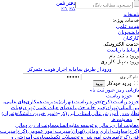
دفتر تلفن
EN
FA
فنخانه
مات ویژه:
ات علمی
نشجویان
رکنان
مت الکترونیکی
تباط با ریاست
ود یا ثبت نام
ود به پنل کاربری
ورود از طريق سامانه احراز هويت متمركز
ورود خودکار
زیابی رمز عبور
ثبت نام
حوزه ریاست
زه ریاست (کرج)
حوزه ریاست (تهران)
مدیریت همکاری‌های علمی-
ن المللی(تهران)
دبیر خانه جذب اعضای هیات علمی(تهران)
هیات
ارت در آموزش عالی استان البرز(کرج)
امور خیرین دانشگاه(تهران)
معاونت ها
اونت اداری، مالی و توسعه منابع انسانی
معاونت اداری ومالی
رج)
معاونت اداری ومالی (تهران)
مدیریت امور عمومی (کرج)
مدیریت
ی (کرج)
معاونت آموزشی و تحصیلات تکمیلی
معاونت آموزشی و