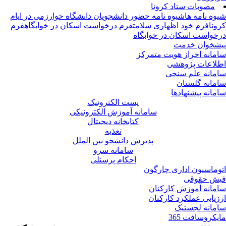
مصوبات ستاد کرونا
وه نامه ها
شیوه نامه حضور دانشجویان دانشگاه خوارزمی در ایام
ونا
فرم خود اظهاری سلامت
فرم درخواست اسکان در خوابگاه
فرم
خواست اسکان در خوابگاه
شخوان خدمت
مانه احراز هویت متمرکز
لاعات پژوهشی
مانه علم سنجی
مانه گلستان
مانه پیشنهادها
پست الکترونیک
سامانه آموزش الکترونیکی
کتابخانه دیجیتال
تغذیه
پذیرش دانشجو بین الملل
سامانه سرو
احکام پرسنلی
وماسیون اداری چارگون
ش حقوقی
مانه آموزش کارکنان
زیابی عملکرد کارکنان
مانه لجستیک
یکروسافت 365