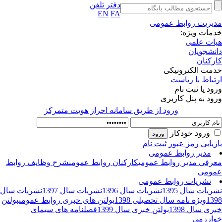
دفتر تلفن
EN
FA
یریت روابط عمومی
مات ویژه:
ات علمی
نشجویان
رکنان
مت الکترونیکی
تباط با ریاست
ود یا ثبت نام
ود به پنل کاربری
ورود از طريق سامانه احراز هويت متمركز
ورود خودکار
زیابی رمز عبور
ثبت نام
مدیر روابط عمومی
رفی مدیر روابط عمومی
کارکنان روابط عمومی
شرح وظایف روابط
ومی
نشریات روابط عمومی
ریات سال 1395
نشریات سال 1396
نشریات سال 1397
نشریات سال
13
ویژه نامه سال تحصیلی 1398
بولتن های خبری روابط عمومی
بولتن
ری سال 1398
بولتن خبری سال 1399
فصلنامه های سیمای
ارزمی