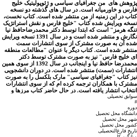
پژوهش های من جغرافیای سیاسی و ژئوپولیتیک خلیج
فارس و خاورمیانه است. در سال های گذشته دو نسخه
کتاب در این زمنیه از من منتشر شده است. کتاب نخست،
نسخه ویرایش شده کتاب "خلیج فارس و نقش استراتژیک
تنگه هرمز" است که ابتدا توسط دکتر محمدرضاحافظ نیا
نگارش و منتشر شده است و در سال 1391 نسخه ویرایش
شده آن به صورت مشترک از سوی انتشارات سمت
منتشر شده است. کتاب دیگر با عنوان "مطالعات منطقه
ای خلیج فارس" نیز به صورت مشترک توسط دکتر
محمدرضا حافظ نیا و اینجانب در سال 1392 از سوی همین
انتشارات (سمت) منتشر شده است. در دوران دانشجویی
نیز کتاب "جغرافیای سیاسی" مارک بلکسل را به صورت
مشترک با همکاران ترجمه کرده ام که از سوی انتشارات
انتخاب انتشار یافته است. در حال حاضر کتاب مرزها و
سوابق تحصیلی
سرحدات بین المللی را ترجمه کرده ام که از سوی
#
انتشارات سازمان جغرافیایی نیروهای مسلح در دست چاپ
دوره
است. موضوعات مختلف جغرافیای سیاسی خلیج فارس و
دانشگاه محل تحصیل
خاورمیانه از جمله بحث مرزها، سرزمین ها و اختلافات
شهر محل تحصیل
مرزی، منابع انرژی، بحران ها و تنش های قومی و نژادی،
کشور محل تحصیل
رقابت های منطقه ای و جهانی در این منطقه، ساختارهای
تاریخ فارغ‌التحصیلى
میانگین کل