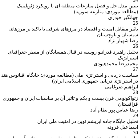
تبیین مدل حل و فصل منازعات منطقه ای با رویکرد ژئوپلیتیک
(مطالعه موردی: منازعه سوریه)
جهانگیر حیدری
25
تاثیر متقابل امنیت و اقتصاد در مرزهای شرقی با تاکید بر مرزهای
سیستان و بلوچستان
رضا شهباز نژاد
26
تحلیل راهبرد فدراتیو روسیه در قبال همسایگان از منظر جغرافیای
استراتژیک
محمدرضا محمدهیودی
27
سیاست دریایی و استراتژی ملی (مطالعه موردی: جایگاه اقیانوس هند
در استراتژی دریایی جمهوری اسلامی ایران)
ابراهیم ضرغامی
28
ژئواکونومی قرن بیست و یکم و تاثیر آن بر مناسبات ایران و جمهوری
قزاقستان
رضا عباس پور نظام آباد
29
تحلیل جایگاه جاده ابریشم نوین در امنیت ملی ایران
اسماعیل قرونه
30