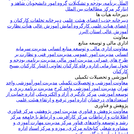
الملل
برنامه، بودجه و تشکیلات
گروه امور دانشجویان شاهد و
ایثارگر
مرکز مطالعات بین الملل
دبیرخانه هیأت ها
دبیرخانه جذب اعضای هیئت علمی
دبیرخانه تخلفات کارکنان و
اعضای هیات علمی
کارگروه آمایش آموزش عالی
هیأت نظارت
آموزش عالی استان البرز
معاونت
اداری مالی و توسعه منابع
معاونت اداری مالی و توسعه منابع انسانی
مدیریت سرمایه
انسانی
مدیریت امور عمومی
مدیریت امور فنی و نظارت بر
طرح های عمرانی
مدیریت امور مالی
مدیریت برنامه، بودجه و
تحول سازمانی
اداره رفاه کارکنان
تعاونی اعتبار کارکنان
بسیج
کارکنان
آموزشی و تحصیلات تکمیلی
معاونت آموزشی و تحصیلات تکمیلی
مدیریت امورآموزشی واحد
تهران
مدیریت امور آموزشی واحد کرج
مدیریت برنامه ریزی و
توسعه آموزشی
مرکز یادگیری آزاد و الکترونیکی
اداره حمایت از
استعدادهای درخشان
اداره امور ترفیع و ارتقاء هیئت علمی
پژوهش و فناوری
معاونت پژوهش و فناوری
مدیریت امور پژوهشی
مرکز فناوری
اطلاعات و ارتباطات
مرکز کارآفرینی و ارتباط با جامعه
مرکز
رشد و توسعه واحدهای فناور
مرکز مدیریت مهارت آموزی و
مشاوره شغلی
کتابخانه مرکزی، موزه و مرکز اسناد
اداره
انتشارات
آزمایشگاه مرکزی