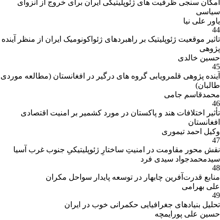
امکان سنجی ظرفیت های ژئوپلیتیکی ایران برای خروج از انزوای
سیاسی
یاور علی نیا
44
تاثیر موقعیت ژئوپلیتیک بر راهبردهای ژئواکونومیک ایران از منظر آینده
پژوهی
حسین خالدی
45
آینده پژوهی قلمرویابی گروه های درگیر در افغانستان (مطالعه موردی
طالبان)
محمدقاسم جامی
46
تأثیر اختلافات هند و پاکستان در مورد کشمیر بر امنیت اقتصادی
افغانستان
وکیل احمد تیموری
47
نقش محور مقاومت در امنیتِ ساختارِ ژئوپلیتیکیِ جنوب غرب آسیا
سیدمحمدجواد سیدی فرد
48
منابع قدرت‌آفرین چابهار در توسعه پایدار سواحل مکران
علی بهرامی
49
تحلیل بنیادهای جغرافیایی حکمرانی خوب در ایران
حسین علی پورایمچه