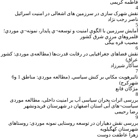
فاطمه کریمی
4
نقش شهرک سازی در سرزمین های اشغالی در امنیت اسرائیل
ناصر رجب نژاد
5
آمايش سرزمين با الگوي امنيت و توسعه¬ي پايدار، نمونه¬ي موردي؛
قلمروهاي مرزي شرق کشور
مصیب قره بیگی
6
نقش فضاهای جغرافیایی در رقابت قدرت‌ها (مطالعه‌ی موردی: کشور
عراق)
ساکار شیرزاد
7
تاثيرهويت مکاني بر کنش سياسي. (مطالعه موردي: مناطق 1 و6
شهرکرج)
مژگان قانع
8
بررسی اثرات بحران سیاسی آب بر امنیت داخلی، مطالعه موردی
سیاست¬های آبی استان اصفهان در شهرستان فریدونشهر
رضا رحیمی
9
بررسی نقش دهیاران در توسعه روستایی نمونه موردی: روستاهای
شهرستان کهگیلویه
زهرا عاطفت دوست