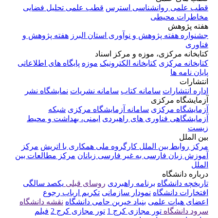
قطب علمی روانشناسی استرس
قطب علمی تحلیل فضایی
مخاطرات محیطی
هفته پژوهش
جشنواره هفته پژوهش و نوآوری استان البرز
هفته پژوهش و
فناوری
کتابخانه مرکزی، موزه و مرکز اسناد
کتابخانه مرکزی
کتابخانه الکترونیک
موزه
پایگاه های اطلاعاتی
پایان نامه ها
انتشارات
اداره انتشارات
سامانه کتاب
سامانه نشریات
نمایشگاه نشر
آزمایشگاه مرکزی
آزمایشگاه مرکزی
سامانه آزمایشگاه مرکزی
شبکه
آزمایشگاهی فناوری های راهبردی
ایمنی، بهداشت و محیط
زیست
بین الملل
مرکز روابط بین الملل
کارگروه ملی همکاری با اتریش
مرکز
آموزش زبان فارسی به غیر فارسی زبانان
مرکز مطالعات بین
الملل
درباره دانشگاه
تاریخچه دانشگاه
برنامه راهبردی
روسای قبلی
یکصد سالگی
افتخارات دانشگاه
نمودار سازمانی
تکریم ارباب رجوع
اعضای هیات علمی
بنیاد خیرین حامی دانشگاه
نقشه دانشگاه
سرود دانشگاه
تور مجازی کرج 1
تور مجازی کرج 2
فیلم