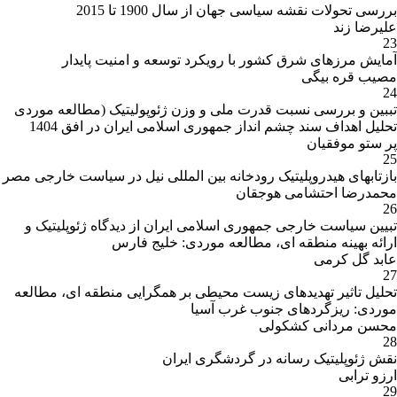
بررسی تحولات نقشه سیاسی جهان از سال 1900 تا 2015
علیرضا زند
23
آمایش مرزهای شرق کشور با رویکرد توسعه و امنیت پایدار
مصیب قره بیگی
24
تببین و بررسی نسبت قدرت ملی و وزن ژئوپولیتیک (مطالعه موردی
تحلیل اهداف سند چشم انداز جمهوری اسلامی ایران در افق 1404
پر ستو موفقیان
25
بازتابهای هیدروپلیتیک رودخانه بین المللی نیل در سیاست خارجی مصر
محمدرضا احتشامی هوجقان
26
تبیین سیاست خارجی جمهوری اسلامی ایران از دیدگاه ژئوپلیتیک و
ارائه بهینه منطقه ای، مطالعه موردی: خلیج فارس
عابد گل کرمی
27
تحلیل تاثیر تهدیدهای زیست محیطی بر همگرایی منطقه ای، مطالعه
موردی: ریزگردهای جنوب غرب آسیا
محسن مردانی کشکولی
28
نقش ژئوپلیتیک رسانه در گردشگری ایران
ارزو ترابی
29