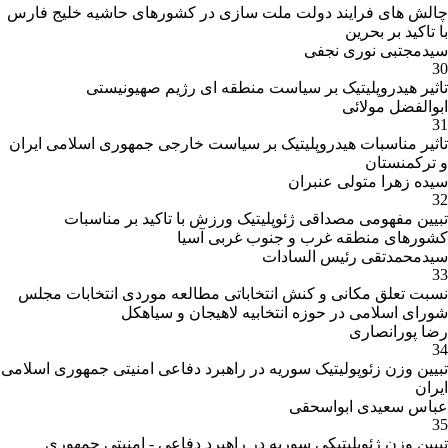
چالش های فرایند دولت ملت سازی در کشورهای حاشیه خلیج فارس
با تاکید بر بحرین
سیدمجتبی نوری نجفی
30
تاثیر هیدروپلیتیک بر سیاست منطقه ای رژیم صهیونیستی
ابوالفضل مولائی
31
تاثیر مناسبات هیدروپلیتیک بر سیاست خارجی جمهوری اسلامی ایران
و ترکمنستان
سیده زهرا متولی عنبران
32
تبیین مفهومی مصداقی ژئوپلیتیک ورزش با تاکید بر مناسبات
کشورهای منطقه غرب و جنوب غربی آسیا
سیدمحمدتقی رئیس السادات
33
نسبت تعلق مکانی و کنش انتخاباتی مطالعه موردی انتخابات مجلس
شورای اسلامی در حوزه انتخابیه لاهیجان و سیاهکل
رضا پورانصاری
34
تبیین وزن زئوپولیتیک سوریه در راهبرد دفاعی امنیتی جمهوری اسلامی
ایران
عباس سعیدی ابواسحقی
35
تبیین وزن ژئوپلیتیکی سوریه در راهبرد دفاعی - امنیتی جمهوری