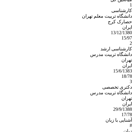
سیاسی و حکومتی، موضوعات ژئوپولیتیک و
1
ژئواستراتژیک، توازن و تعادل قوای منطقه ای، قدرت
کارشناسی
منطقه ای در خلیج فارس و خاورمیانه، از زمینه ها و علایق
دانشگاه تربیت معلم تهران
پژوهشی من است.
حصارک کرج
ایران
13/12/1380
15/97
2
کارشناسی ارشد
دانشگاه تربیت مدرس
تهران
ایران
15/6/1383
18/78
3
دکتری تخصصی
دانشگاه تربیت مدرس
تهران
ایران
29/9/1388
17/78
آشنایی با زبان
#
زبان