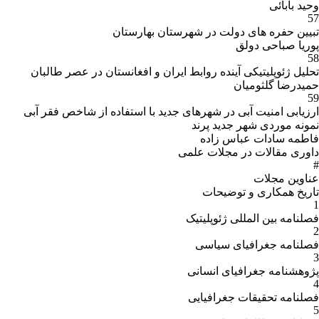
وحید بابائی
57
تبیین حفره های دولت در شهرستان بهارستان
پوریا صباحی دولق
58
تحلیل ژئوپلیتیکی آینده روابط ایران و افغانستان در عصر طالبان
حمیدرضا گلثومیان
59
ارزیابی امنیت آبی در شهرهای جدید با استفاده از شاخص فقر آبی
نمونه موردی شهر جدید پرند
فاطمه سادات عباس زاده
داوری مقالات در مجلات علمی
#
عناوین مجلات
تاریخ همکارى و توضیحات
1
فصلنامه بین المللی ژئوپلیتیک
2
فصلنامه جغرافیای سیاسی
3
پژوهشنامه جغرافیای انسانی
4
فصلنامه تحقیقات جغرافیایی
5