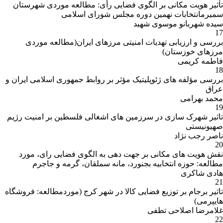
تأثیر هویت مکانی بر الگوی فضایی رأی: مطالعه موردی شهرستان
سمیرمانتخابات نهمین دوره مجلس شورای اسلامی
سیده شهربانو موسوی شهید
17
بررسی و ارزیابی تهدیات امنیتی مرزهای ایران(مطالعه موردی
مرزهای خوزستان)
فاطمه کریمی
18
بررسی مؤلفه های ژئوپلیتیک مؤثر بر روابط جمهوری اسلامی ایران و
عراق
محمد بهرامی
19
تاثیر شهرک سازی در سرزمین های اشغالی فلسطین بر امنیت رژیم
صهیونیستی
ناصر رجب نژاد
20
نقش هویت های مکانی بر جهت دهی به الگوی فضایی رای، مورد
مطالعه: حوزه انتخابیه بجنورد، مانه سملقان، گرمه و جاجرم
هادی شاکری
21
تاثیر برجام بر توزیع فضایی کالا در شهر کرج (موردمطالعه: فروشگاه
هایپرمی)
غلامرضا اصلاحی تطفی
22