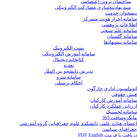
ساختمان پروین اعتصامی
سند نهادینه‌سازی مشارکت الکترونیکی
پیشخوان خدمت
سامانه احراز هویت متمرکز
اطلاعات پژوهشی
سامانه علم سنجی
سامانه گلستان
سامانه پیشنهادها
پست الکترونیک
سامانه آموزش الکترونیکی
کتابخانه دیجیتال
تغذیه
پذیرش دانشجو بین الملل
سامانه سرو
احکام پرسنلی
اتوماسیون اداری چارگون
فیش حقوقی
سامانه آموزش کارکنان
ارزیابی عملکرد کارکنان
سامانه لجستیک
مایکروسافت 365
اعضای هیات علمی
دانشکده علوم جغرافیایی
گروه آموزشی
جغرافیای سیاسی
دریافت با فرمت PDF
English