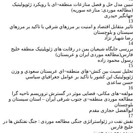
تبیین مدل حل و فصل منازعات منطقه¬ای با رویکرد ژئوپولیتیک
(مطالعه موردی: منازعه سوریه)
جهانگیر حیدری
13
تاثير متقابل اقتصاد و امنيت بر مرزهاي شرقي با تاکيد بر مرزهاي
سيستان و بلوچستان
رضا شهباز نژآد
14
بررسی جایگاه شیعیان یمن در رقابت های ژئوپلیتیک منطقه خلیج
فارس(مطالعه موردی ایران و عربستان)
رسول محمود زاده
15
تحليل نسبت بين کنش¬هاي منطقه¬اي عربستان سعودي و وزن
ژئوپوليتيک اين کشور با تأکيد بر عوامل جغرافياي سياسي
حسن ساعدی
16
مولفه¬های مکانی- فضایی موثر در گسترش تروریسم ناحیه گرا
مطالعه موردی منطقه¬ی جنوب شرقی ایران – استان سیستان و
بلوچستان
ابوالفضل حجازی مقدم
17
نقش نفت در ژئواستراتژی جنگی مطالعه موردی : جنگ نفتکش ها در
خلیج فارس
سیده معصومه حسینی