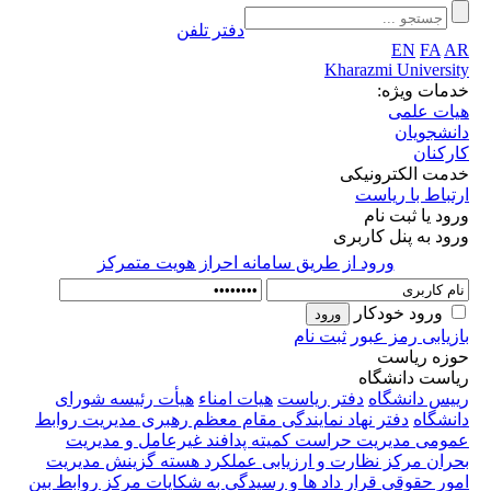
دفتر تلفن
EN
FA
AR
Kharazmi University
خدمات ویژه:
هیات علمی
دانشجویان
کارکنان
خدمت الکترونیکی
ارتباط با ریاست
ورود یا ثبت نام
ورود به پنل کاربری
ورود از طريق سامانه احراز هويت متمركز
ورود خودکار
بازیابی رمز عبور
ثبت نام
حوزه ریاست
ریاست دانشگاه
رییس دانشگاه
دفتر ریاست
هیات امناء
هیأت رئیسه
شورای
دانشگاه
دفتر نهاد نمایندگی مقام معظم رهبری
مدیریت روابط
عمومی
مدیریت حراست
کمیته پدافند غیرعامل و مدیریت
بحران
مرکز نظارت و ارزیابی عملکرد
هسته گزینش
مدیریت
امور حقوقی قرار داد ها و رسیدگی به شکایات
مرکز روابط بین