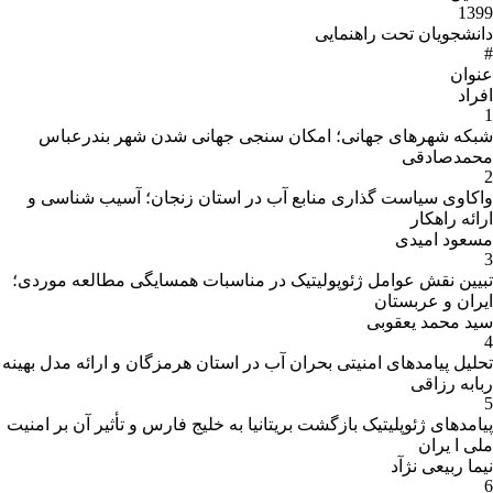
1399
دانشجویان تحت راهنمایی
#
عنوان
افراد
1
شبکه شهرهای جهانی؛ امکان سنجی جهانی شدن شهر بندرعباس
محمدصادقی
2
واکاوی سیاست گذاری منابع آب در استان زنجان؛ آسیب شناسی و
ارائه راهکار
مسعود امیدی
3
تبیین نقش عوامل ژئوپولیتیک در مناسبات همسایگی مطالعه موردی؛
ایران و عربستان
سید محمد یعقوبی
4
تحلیل پیامدهای امنیتی بحران آب در استان هرمزگان و ارائه مدل بهینه
ربابه رزاقی
5
پیامدهای ژئوپلیتیک بازگشت بریتانیا به خلیج فارس و تأثیر آن بر امنیت
ملی ا یران
نیما ربیعی نژآد
6