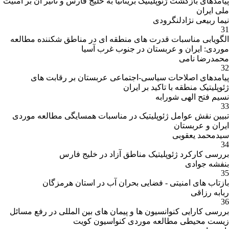
پیامدهای بازگشت ژئوپلیتیک بریتانیا به خلیج فارس و تاثیر آن بر امنیت
ملی ایران
نیما ربیعی نژادلنگرودی
31
الگویابی مناسبات قدرت های منطقه ای در مناطق شکننده مطالعه
موردی: ایران و عربستان در جنوب غرب آسیا
محمدرضا نامی
32
پیامدهای اصلاحات سیاسی-اجتماعی عربستان بر رقابت های
ژئوپلیتیک منطقه با تاکید بر ایران
نسیم فتح الهی شورابه
33
تبیین نقش عوامل ژئوپلیتیک در مناسبات همسایگی مطالعه موردی
ایران و عربستان
سیدمحمد یعقوبی
34
بررسی کارکرد ژئوپلیتیک مناطق آزاد در خلیج فارس
بنفشه جوادی
35
بازتاب های امنیتی - فضایی بحران آب در استان هرمزگان
ربابه رزاقی
36
بررسی کارایی کنوانسیون ها و پیمان های بین المللی در رفع مسائل
زیست محیطی مطالعه موردی کنواسیون کویت