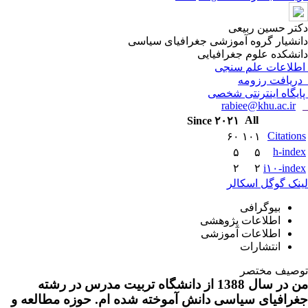
دکتر حسین ربیعی
دانشیار گروه آموزشی جغرافیای سیاسی
دانشکده علوم جغرافیایی
اطلاعات علم سنجی
دریافت رزومه
پایگاه اینترنتی شخصی
rabiee@khu.ac.ir
All
Since ۲۰۲۱
Citations
۶۰
۱۰۱
h-index
۵
۵
۲
۲
i۱۰-index
لینک گوگل اسکالر
بیوگرافی
اطلاعات پژوهشی
اطلاعات آموزشی
انتشارات
توصیف مختصر
من در سال 1388 از دانشگاه تربیت مدرس در رشته
جغرافیای سیاسی دانش آموخته شده ام. حوزه مطالعه و