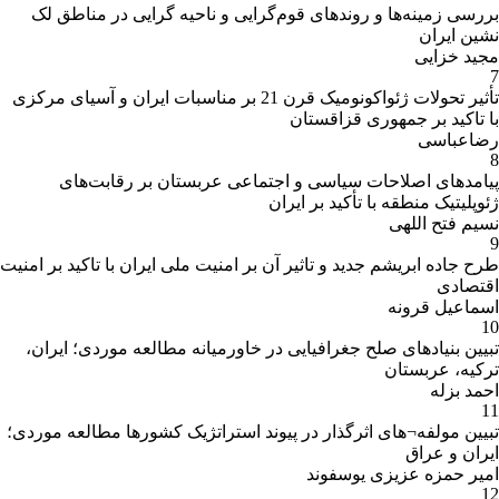
بررسی زمینه‌ها و روندهای قوم‌گرایی و ناحیه گرایی در مناطق لک
نشین ایران
مجید خزایی
7
تأثیر تحولات ژئواکونومیک قرن 21 بر مناسبات ایران و آسیای مرکزی
با تاکید بر جمهوری قزاقستان
رضاعباسی
8
پیامدهای اصلاحات سیاسی و اجتماعی عربستان بر رقابت‌های
ژئوپلیتیک منطقه با تأکید بر ایران
نسیم فتح اللهی
9
طرح جاده ابریشم جدید و تاثیر آن بر امنیت ملی ایران با تاکید بر امنیت
اقتصادی
اسماعیل قرونه
10
تبیین بنیادهای صلح جغرافیایی در خاورمیانه مطالعه موردی؛ ایران،
ترکیه، عربستان
احمد بزله
11
تبیین مولفه¬های اثرگذار در پیوند استراتژیک کشورها مطالعه موردی؛
ایران و عراق
امیر حمزه عزیزی یوسفوند
12