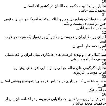
50
تحلیل موانع تثبیت حکومت طالبان در کشور افغانستان
محمدقاسم جامی
51
تبیین ژئوپلیتیک هماوردی چین و ایالات متحده آمریکا در دریای جنوبی
چین در سده ی بیست و یکم
محمدرضا سیدابادی
52
احیای روابط ایران و عربستان و تاثیر آن بر ژئوپلیتیک شیعه در غرب
آسیا
امیرمحمد طهماسبیان
53
سد کمال خان و تهدید فرصت های همکاری میان ایران و افغانستان
یوسف خلج امیرحسینی
54
تحلیل دگرگونی های نظام جهانی و باز نمایی افق های پیش رو
ایوب موسایی قرلیوند
55
مساله شناسی کشورداری در مقیاس فروملی: (نمونه پژوهشی استان
البرز)
فرامرز نیک
56
جغرافیا و تروریسم؛ تبیین جغرافیایی تروریسم در افغانستان پس از
حاکمیت مجدد طالبان