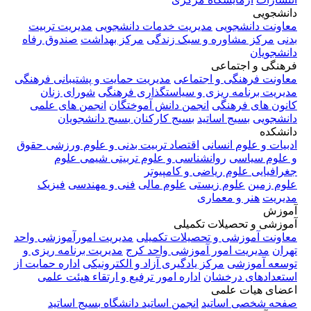
دانشجویی
معاونت دانشجویی
مدیریت خدمات دانشجویی
مدیریت تربیت
بدنی
مرکز مشاوره و سبک زندگی
مرکز بهداشت
صندوق رفاه
دانشجویان
فرهنگی و اجتماعی
معاونت فرهنگی و اجتماعی
مدیریت حمایت و پشتیبانی فرهنگی
مدیریت برنامه ریزی و سیاستگذاری فرهنگی
شورای زنان
کانون های فرهنگی
انجمن دانش آموختگان
انجمن های علمی
دانشجویی
بسیج اساتید
بسیج کارکنان
بسیج دانشجویان
دانشکده
ادبیات و علوم انسانی
اقتصاد
تربیت بدنی و علوم ورزشی
حقوق
و علوم سیاسی
روانشناسی و علوم تربیتی
شیمی
علوم
جغرافیایی
علوم ریاضی و کامپیوتر
علوم زمین
علوم زیستی
علوم مالی
فنی و مهندسی
فیزیک
مدیریت
هنر و معماری
آموزش
آموزشی و تحصیلات تکمیلی
معاونت آموزشی و تحصیلات تکمیلی
مدیریت امورآموزشی واحد
تهران
مدیریت امور آموزشی واحد کرج
مدیریت برنامه ریزی و
توسعه آموزشی
مرکز یادگیری آزاد و الکترونیکی
اداره حمایت از
استعدادهای درخشان
اداره امور ترفیع و ارتقاء هیئت علمی
اعضای هیات علمی
صفحه شخصی اساتید
انجمن اساتید دانشگاه
بسیج اساتید