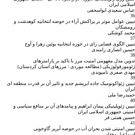
اسلامی ایران
عباس سعیدی ابواسحقی
36
تبیین عوامل موثر بر پراکنش آراء در حوضه انتخابیه کوهدشت و
رومشکان
محمد کوشکی
37
تبیین الگوی فضایی رای در حوزه انتخابیه بوئین زهرا و آوج
حسین انصاری رامندی
38
تدوین مدل مفهومی امنیت مرز با تاکید بر پارامترهای
ژئومورفولوژیکی (مطالعه موردی : مرزهای استان کردستان)
مهدی صفری نامیوندی
39
تبیین ژئواکونومیک جاده ابریشم جدید و تاثیر آن بر قدرت منطقه ای
ایران
حمیدرضا ملی
40
تبیین ژئوپلیتیکی پیمان ابراهیم و پیامدهای آن بر منافع سیاسی و
امنیتی جمهوری اسلامی ایران
حسین همتی فر
41
تبیین امنیتی شدن بحران آب در حوضه آبریز گاوخونی
اسماعیل دهقان