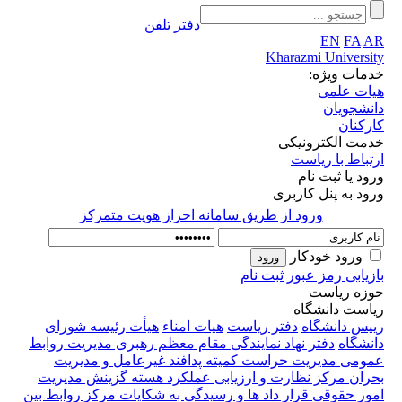
دفتر تلفن
EN
FA
AR
Kharazmi University
خدمات ویژه:
هیات علمی
دانشجویان
کارکنان
خدمت الکترونیکی
ارتباط با ریاست
ورود یا ثبت نام
ورود به پنل کاربری
ورود از طريق سامانه احراز هويت متمركز
ورود خودکار
بازیابی رمز عبور
ثبت نام
حوزه ریاست
ریاست دانشگاه
رییس دانشگاه
دفتر ریاست
هیات امناء
هیأت رئیسه
شورای
دانشگاه
دفتر نهاد نمایندگی مقام معظم رهبری
مدیریت روابط
عمومی
مدیریت حراست
کمیته پدافند غیرعامل و مدیریت
بحران
مرکز نظارت و ارزیابی عملکرد
هسته گزینش
مدیریت
امور حقوقی قرار داد ها و رسیدگی به شکایات
مرکز روابط بین