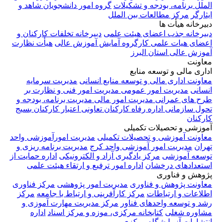
الملل
برنامه، بودجه و تشکیلات
گروه امور دانشجویان شاهد و
ایثارگر
مرکز مطالعات بین الملل
دبیرخانه هیأت ها
دبیرخانه جذب اعضای هیئت علمی
دبیرخانه تخلفات کارکنان و
اعضای هیات علمی
کارگروه آمایش آموزش عالی
هیأت نظارت
آموزش عالی استان البرز
معاونت
اداری مالی و توسعه منابع
معاونت اداری مالی و توسعه منابع انسانی
مدیریت سرمایه
انسانی
مدیریت امور عمومی
مدیریت امور فنی و نظارت بر
طرح های عمرانی
مدیریت امور مالی
مدیریت برنامه، بودجه و
تحول سازمانی
اداره رفاه کارکنان
تعاونی اعتبار کارکنان
بسیج
کارکنان
آموزشی و تحصیلات تکمیلی
معاونت آموزشی و تحصیلات تکمیلی
مدیریت امورآموزشی واحد
تهران
مدیریت امور آموزشی واحد کرج
مدیریت برنامه ریزی و
توسعه آموزشی
مرکز یادگیری آزاد و الکترونیکی
اداره حمایت از
استعدادهای درخشان
اداره امور ترفیع و ارتقاء هیئت علمی
پژوهش و فناوری
معاونت پژوهش و فناوری
مدیریت امور پژوهشی
مرکز فناوری
اطلاعات و ارتباطات
مرکز کارآفرینی و ارتباط با جامعه
مرکز
رشد و توسعه واحدهای فناور
مرکز مدیریت مهارت آموزی و
مشاوره شغلی
کتابخانه مرکزی، موزه و مرکز اسناد
اداره
انتشارات
آزمایشگاه مرکزی