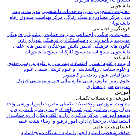
دانشجویی
معاونت دانشجویی
مدیریت خدمات دانشجویی
مدیریت تربیت
بدنی
مرکز مشاوره و سبک زندگی
مرکز بهداشت
صندوق رفاه
دانشجویان
فرهنگی و اجتماعی
معاونت فرهنگی و اجتماعی
مدیریت حمایت و پشتیبانی فرهنگی
مدیریت برنامه ریزی و سیاستگذاری فرهنگی
شورای زنان
کانون های فرهنگی
انجمن دانش آموختگان
انجمن های علمی
دانشجویی
بسیج اساتید
بسیج کارکنان
بسیج دانشجویان
دانشکده
ادبیات و علوم انسانی
اقتصاد
تربیت بدنی و علوم ورزشی
حقوق
و علوم سیاسی
روانشناسی و علوم تربیتی
شیمی
علوم
جغرافیایی
علوم ریاضی و کامپیوتر
علوم زمین
علوم زیستی
علوم مالی
فنی و مهندسی
فیزیک
مدیریت
هنر و معماری
آموزش
آموزشی و تحصیلات تکمیلی
معاونت آموزشی و تحصیلات تکمیلی
مدیریت امورآموزشی واحد
تهران
مدیریت امور آموزشی واحد کرج
مدیریت برنامه ریزی و
توسعه آموزشی
مرکز یادگیری آزاد و الکترونیکی
اداره حمایت از
استعدادهای درخشان
اداره امور ترفیع و ارتقاء هیئت علمی
اعضای هیات علمی
صفحه شخصی اساتید
انجمن اساتید دانشگاه
بسیج اساتید