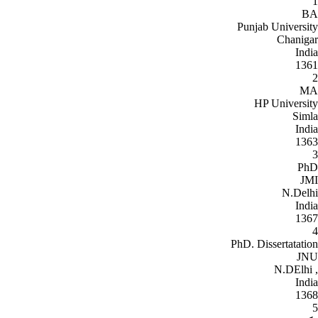
1
BA
Punjab University
Chanigar
India
1361
2
MA
HP University
Simla
India
1363
3
PhD
JMI
N.Delhi
India
1367
4
PhD. Dissertatation
JNU
, N.DElhi
India
1368
5