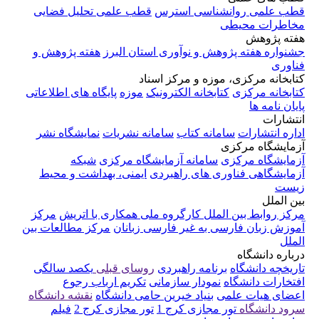
قطب علمی روانشناسی استرس
قطب علمی تحلیل فضایی
مخاطرات محیطی
هفته پژوهش
جشنواره هفته پژوهش و نوآوری استان البرز
هفته پژوهش و
فناوری
کتابخانه مرکزی، موزه و مرکز اسناد
کتابخانه مرکزی
کتابخانه الکترونیک
موزه
پایگاه های اطلاعاتی
پایان نامه ها
انتشارات
اداره انتشارات
سامانه کتاب
سامانه نشریات
نمایشگاه نشر
آزمایشگاه مرکزی
آزمایشگاه مرکزی
سامانه آزمایشگاه مرکزی
شبکه
آزمایشگاهی فناوری های راهبردی
ایمنی، بهداشت و محیط
زیست
بین الملل
مرکز روابط بین الملل
کارگروه ملی همکاری با اتریش
مرکز
آموزش زبان فارسی به غیر فارسی زبانان
مرکز مطالعات بین
الملل
درباره دانشگاه
تاریخچه دانشگاه
برنامه راهبردی
روسای قبلی
یکصد سالگی
افتخارات دانشگاه
نمودار سازمانی
تکریم ارباب رجوع
اعضای هیات علمی
بنیاد خیرین حامی دانشگاه
نقشه دانشگاه
سرود دانشگاه
تور مجازی کرج 1
تور مجازی کرج 2
فیلم