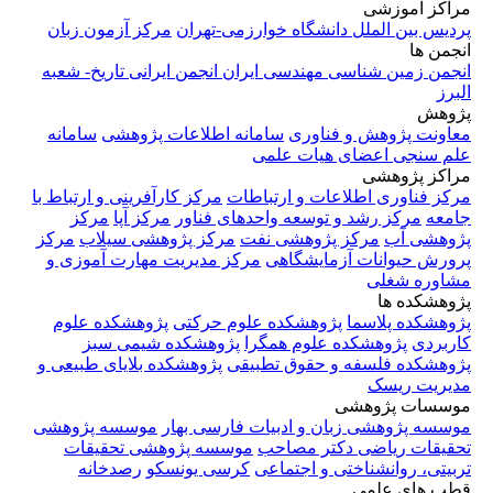
مراکز آموزشی
پردیس بین الملل دانشگاه خوارزمی-تهران
مرکز آزمون زبان
انجمن ها
انجمن زمین شناسی مهندسی ایران
انجمن ایرانی تاریخ- شعبه
البرز
پژوهش
معاونت پژوهش و فناوری
سامانه اطلاعات پژوهشی
سامانه
علم سنجی اعضای هیات علمی
مراکز پژوهشی
مرکز فناوری اطلاعات و ارتباطات
مرکز کارآفرینی و ارتباط با
جامعه
مرکز رشد و توسعه واحدهای فناور
مرکز آپا
مرکز
پژوهشی آب
مرکز پژوهشی نفت
مرکز پژوهشی سیلاب
مرکز
پرورش حیوانات آزمایشگاهی
مرکز مدیریت مهارت آموزی و
مشاوره شغلی
پژوهشکده ها
پژوهشکده پلاسما
پژوهشکده علوم حرکتی
پژوهشکده علوم
کاربردی
پژوهشکده علوم همگرا
پژوهشکده شیمی سبز
پژوهشکده فلسفه و حقوق تطبیقی
پژوهشکده بلایای طبیعی و
مدیریت ریسک
موسسات پژوهشی
موسسه پژوهشی زبان و ادبیات فارسی بهار
موسسه پژوهشی
تحقیقات ریاضی دکتر مصاحب
موسسه پژوهشی تحقیقات
تربیتی، روانشناختی و اجتماعی
کرسی یونسکو
رصدخانه
قطب های علمی