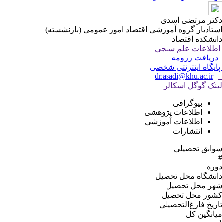
دکتر مرتضی اسدی
استادیار گروه آموزشی اقتصاد امور عمومی (بازنشسته)
دانشکده اقتصاد
اطلاعات علم سنجی
دریافت رزومه
پایگاه اینترنتی شخصی
dr.asadi@khu.ac.ir
لینک گوگل اسکالر
بیوگرافی
اطلاعات پژوهشی
اطلاعات آموزشی
انتشارات
سوابق تحصیلی
#
دوره
دانشگاه محل تحصیل
شهر محل تحصیل
کشور محل تحصیل
تاریخ فارغ‌التحصیلى
میانگین کل