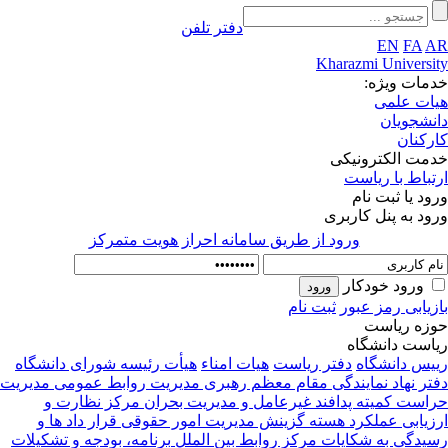
دفتر تلفن
EN
FA
AR
Kharazmi University
خدمات ویژه:
هیات علمی
دانشجویان
کارکنان
خدمت الکترونیکی
ارتباط با ریاست
ورود یا ثبت نام
ورود به پنل کاربری
ورود از طريق سامانه احراز هويت متمركز
ورود خودکار
بازیابی رمز عبور
ثبت نام
حوزه ریاست
ریاست دانشگاه
رییس دانشگاه
دفتر ریاست
هیات امناء
هیأت رئیسه
شورای دانشگاه
دفتر نهاد نمایندگی مقام معظم رهبری
مدیریت روابط عمومی
مدیریت
حراست
کمیته پدافند غیرعامل و مدیریت بحران
مرکز نظارت و
ارزیابی عملکرد
هسته گزینش
مدیریت امور حقوقی قرار داد ها و
رسیدگی به شکایات
مرکز روابط بین الملل
برنامه، بودجه و تشکیلات