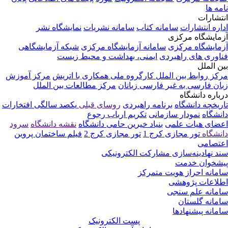
نامه ها
انتشارات
اداره انتشارات
سامانه کتاب
سامانه نشریات
نمایشگاه نشر
آزمایشگاه مرکزی
آزمایشگاه مرکزی
سامانه آزمایشگاه مرکزی
شبکه آزمایشگاهی
فناوری های راهبردی
ایمنی، بهداشت و محیط زیست
بین الملل
مرکز روابط بین الملل
کارگروه ملی همکاری با اتریش
مرکز آموزش
زبان فارسی به غیر فارسی زبانان
مرکز مطالعات بین الملل
درباره دانشگاه
تاریخچه دانشگاه
برنامه راهبردی
روسای قبلی
یکصد سالگی
افتخارات
دانشگاه
نمودار سازمانی
تکریم ارباب رجوع
اعضای هیات علمی
بنیاد خیرین حامی دانشگاه
نقشه دانشگاه
سرود
دانشگاه
تور مجازی کرج 1
تور مجازی کرج 2
فیلم ساختمان پروین
اعتصامی
سند نهادینه‌سازی مشارکت الکترونیکی
پیشخوان خدمت
سامانه احراز هویت متمرکز
اطلاعات پژوهشی
سامانه علم سنجی
سامانه گلستان
سامانه پیشنهادها
پست الکترونیک