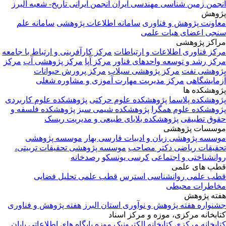
انجمن زمین شناسی مهندسی ایران
انجمن ایرانی تاریخ- شعبه البرز
پژوهش
معاونت پژوهش و فناوری
سامانه اطلاعات پژوهشی
سامانه علم
سنجی اعضای هیات علمی
مراکز پژوهشی
مرکز فناوری اطلاعات و ارتباطات
مرکز کارآفرینی و ارتباط با جامعه
مرکز رشد و توسعه واحدهای فناور
مرکز آپا
مرکز پژوهشی آب
مرکز
پژوهشی نفت
مرکز پژوهشی سیلاب
مرکز پرورش حیوانات
آزمایشگاهی
مرکز مدیریت مهارت آموزی و مشاوره شغلی
پژوهشکده ها
پژوهشکده پلاسما
پژوهشکده علوم حرکتی
پژوهشکده علوم کاربردی
پژوهشکده علوم همگرا
پژوهشکده شیمی سبز
پژوهشکده فلسفه و
حقوق تطبیقی
پژوهشکده بلایای طبیعی و مدیریت ریسک
موسسات پژوهشی
موسسه پژوهشی زبان و ادبیات فارسی بهار
موسسه پژوهشی
تحقیقات ریاضی دکتر مصاحب
موسسه پژوهشی تحقیقات تربیتی،
روانشناختی و اجتماعی
کرسی یونسکو
رصدخانه
قطب های علمی
قطب علمی روانشناسی استرس
قطب علمی تحلیل فضایی
مخاطرات محیطی
هفته پژوهش
جشنواره هفته پژوهش و نوآوری استان البرز
هفته پژوهش و فناوری
کتابخانه مرکزی، موزه و مرکز اسناد
کتابخانه مرکزی
کتابخانه الکترونیک
موزه
پایگاه های اطلاعاتی
پایان