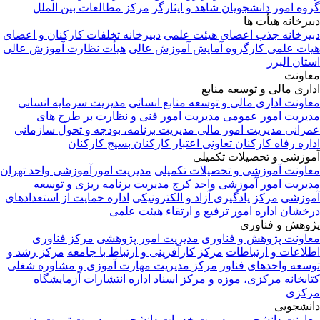
گروه امور دانشجویان شاهد و ایثارگر
مرکز مطالعات بین الملل
دبیرخانه هیأت ها
دبیرخانه جذب اعضای هیئت علمی
دبیرخانه تخلفات کارکنان و اعضای
هیات علمی
کارگروه آمایش آموزش عالی
هیأت نظارت آموزش عالی
استان البرز
معاونت
اداری مالی و توسعه منابع
معاونت اداری مالی و توسعه منابع انسانی
مدیریت سرمایه انسانی
مدیریت امور عمومی
مدیریت امور فنی و نظارت بر طرح های
عمرانی
مدیریت امور مالی
مدیریت برنامه، بودجه و تحول سازمانی
اداره رفاه کارکنان
تعاونی اعتبار کارکنان
بسیج کارکنان
آموزشی و تحصیلات تکمیلی
معاونت آموزشی و تحصیلات تکمیلی
مدیریت امورآموزشی واحد تهران
مدیریت امور آموزشی واحد کرج
مدیریت برنامه ریزی و توسعه
آموزشی
مرکز یادگیری آزاد و الکترونیکی
اداره حمایت از استعدادهای
درخشان
اداره امور ترفیع و ارتقاء هیئت علمی
پژوهش و فناوری
معاونت پژوهش و فناوری
مدیریت امور پژوهشی
مرکز فناوری
اطلاعات و ارتباطات
مرکز کارآفرینی و ارتباط با جامعه
مرکز رشد و
توسعه واحدهای فناور
مرکز مدیریت مهارت آموزی و مشاوره شغلی
کتابخانه مرکزی، موزه و مرکز اسناد
اداره انتشارات
آزمایشگاه
مرکزی
دانشجویی
معاونت دانشجویی
مدیریت خدمات دانشجویی
مدیریت تربیت بدنی