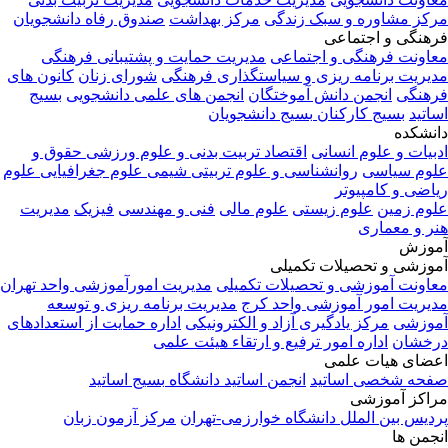
مرکز مشاوره و سبک زندگی
مرکز بهداشت
صندوق رفاه دانشجویان
فرهنگی و اجتماعی
معاونت فرهنگی و اجتماعی
مدیریت حمایت و پشتیبانی فرهنگی
مدیریت برنامه ریزی و سیاستگذاری فرهنگی
شورای زنان
کانون های
فرهنگی
انجمن دانش آموختگان
انجمن های علمی دانشجویی
بسیج
اساتید
بسیج کارکنان
بسیج دانشجویان
دانشکده
ادبیات و علوم انسانی
اقتصاد
تربیت بدنی و علوم ورزشی
حقوق و
علوم سیاسی
روانشناسی و علوم تربیتی
شیمی
علوم جغرافیایی
علوم
ریاضی و کامپیوتر
علوم زمین
علوم زیستی
علوم مالی
فنی و مهندسی
فیزیک
مدیریت
هنر و معماری
آموزش
آموزشی و تحصیلات تکمیلی
معاونت آموزشی و تحصیلات تکمیلی
مدیریت امورآموزشی واحد تهران
مدیریت امور آموزشی واحد کرج
مدیریت برنامه ریزی و توسعه
آموزشی
مرکز یادگیری آزاد و الکترونیکی
اداره حمایت از استعدادهای
درخشان
اداره امور ترفیع و ارتقاء هیئت علمی
اعضای هیات علمی
صفحه شخصی اساتید
انجمن اساتید دانشگاه
بسیج اساتید
مراکز آموزشی
پردیس بین الملل دانشگاه خوارزمی-تهران
مرکز آزمون زبان
انجمن ها