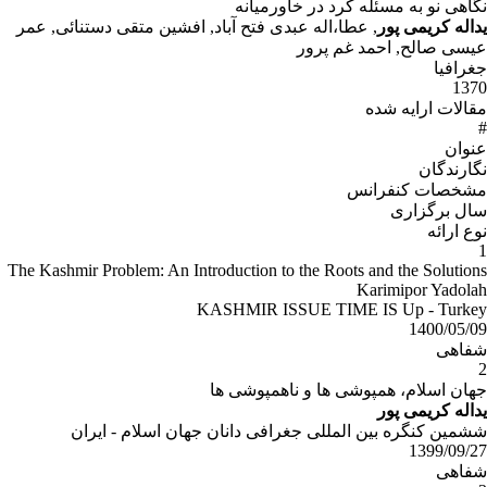
نگاهی نو به مسئله کرد در خاورمیانه
یداله کریمی پور
, عطا،اله عبدی فتح آباد, افشین متقی دستنائی, عمر
عیسی صالح, احمد غم پرور
جغرافیا
1370
مقالات ارایه شده
#
عنوان
نگارندگان
مشخصات کنفرانس
سال برگزارى
نوع ارائه
1
The Kashmir Problem: An Introduction to the Roots and the Solutions
Karimipor Yadolah
KASHMIR ISSUE TIME IS Up - Turkey
1400/05/09
شفاهى
2
جهان اسلام، همپوشی ها و ناهمپوشی ها
یداله کریمی پور
ششمین کنگره بین المللی جغرافی دانان جهان اسلام - ایران
1399/09/27
شفاهى