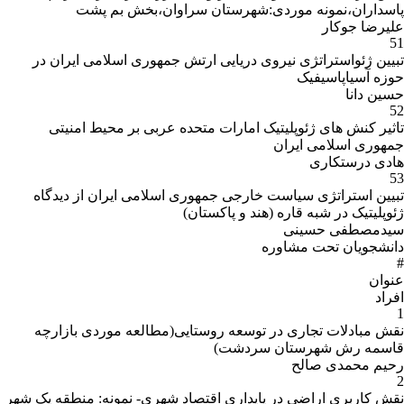
پاسداران،نمونه موردی:شهرستان سراوان،بخش بم پشت
علیرضا جوکار
51
تبیین ژئواستراتژی نیروی دریایی ارتش جمهوری اسلامی ایران در
حوزه آسیاپاسیفیک
حسین دانا
52
تاثیر کنش های ژئوپلیتیک امارات متحده عربی بر محیط امنیتی
جمهوری اسلامی ایران
هادی درستکاری
53
تبیین استراتژی سیاست خارجی جمهوری اسلامی ایران از دیدگاه
ژئوپلیتیک در شبه قاره (هند و پاکستان)
سیدمصطفی حسینی
دانشجویان تحت مشاوره
#
عنوان
افراد
1
نقش مبادلات تجاری در توسعه روستایی(مطالعه موردی بازارچه
قاسمه رش شهرستان سردشت)
رحیم محمدی صالح
2
نقش کاربری اراضی در پایداری اقتصاد شهری- نمونه: منطقه یک شهر