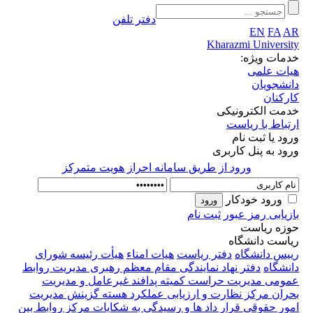
دفتر تلفن
EN
FA
AR
Kharazmi University
خدمات ویژه:
هیات علمی
دانشجویان
کارکنان
خدمت الکترونیکی
ارتباط با ریاست
ورود یا ثبت نام
ورود به پنل کاربری
ورود از طريق سامانه احراز هويت متمركز
ورود خودکار
بازیابی رمز عبور
ثبت نام
حوزه ریاست
ریاست دانشگاه
رییس دانشگاه
دفتر ریاست
هیات امناء
هیأت رئیسه
شورای
دانشگاه
دفتر نهاد نمایندگی مقام معظم رهبری
مدیریت روابط
عمومی
مدیریت حراست
کمیته پدافند غیرعامل و مدیریت
بحران
مرکز نظارت و ارزیابی عملکرد
هسته گزینش
مدیریت
امور حقوقی قرار داد ها و رسیدگی به شکایات
مرکز روابط بین