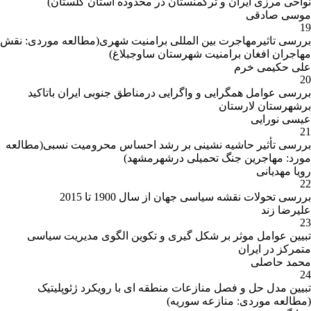
نواحی مرزی ایران و ترکمنستان در محدوده استان گلستان)
7. درآمدی بر اثرات اصالت بخشی بافت های
موسی صادقی
فرسوده شهر تهران (نمونه موردی: محله مفت آباد)،
19
مطالعات شهر ایرانی اسلامی، 1390، شماره 5
بررسی تاثیرمهاجرت بین المللی برامنیت شهری(مطالعه موردی: نقش
(نویسنده: سلیمانی، محمد؛ تولایی، سیمین؛ کریمی
مهاجران افغان برامنیت شهرستان ساوجبلاغ)
پور، یدالله؛ آقائی زاده، اسماعیل)
علی حکیمی خرم
20
8. معرفی چارچوبی جهت ارزیابی توان گردشگری
بررسی عوامل همگرایی و واگرایی درمناطق جنوبی ایران باتاکید
ایران در مقیاس منطقه ای، مدیریت شهری، 1390،
برشهرستان لارستان
شماره 28 (کریمی پور، هدی؛ یگانه کیا، زینب؛
عیسی نورایی
کریمی پور، یدالله)
21
بررسی تأثیر حاشیه نشینی بر رشد احساس محرومیت نسبی(مطالعه
چاپ مقاله
9. بررسی تاثیر تصمیمات سیاسی بر ناپایداری و
مورد: مهاجرین جنگ تحمیلی درشهرمشهد)
تحولات ساختاری زمین و مسکن شهری ناشی از
در
رویا مهدیانی
رویکرد سیاسی مورد بجنورد، جغرافیا و توسعه،
22
نشریه‌‌های
1390، شماره 23 (نویسنده: پیله ور، علی اصغر؛
بررسی تحولات نقشه سیاسی جهان از سال 1900 تا 2015
علمی و
افراخته، حسن؛ کریمی پور، یدالله؛ سلیمانی، محمد؛
علیرضا زند
پژوهشی
قهرودی، منیژه)
23
تبیین عوامل موثر بر شکل گیری و تکوین الگوی مدیریت سیاسی
10. بررسی زمینه های جابه جایی کلان جنگ های
متمرکز در ایران
فراگیر در خاورمیانه، تحقیقات کاربردی علوم
محمد حاصلی
جغرافیایی، 1390، شماره 22 (کریمی پور، یدالله)
24
تبیین مدل حل و فصل منازعات منطقه ای با رویکرد ژئوپلیتیک
11. تفاوت های راهبردی سواحل ایران، نگرش های
(مطالعه موردی: منازعه سوریه)
نو در جغرافیای انسانی، 1389، شماره 9 (کریمی پور،