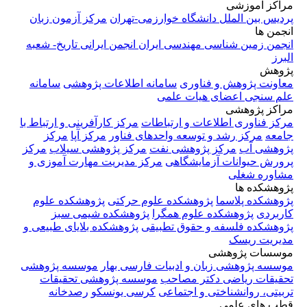
مراکز آموزشی
پردیس بین الملل دانشگاه خوارزمی-تهران
مرکز آزمون زبان
انجمن ها
انجمن زمین شناسی مهندسی ایران
انجمن ایرانی تاریخ- شعبه
البرز
پژوهش
معاونت پژوهش و فناوری
سامانه اطلاعات پژوهشی
سامانه
علم سنجی اعضای هیات علمی
مراکز پژوهشی
مرکز فناوری اطلاعات و ارتباطات
مرکز کارآفرینی و ارتباط با
جامعه
مرکز رشد و توسعه واحدهای فناور
مرکز آپا
مرکز
پژوهشی آب
مرکز پژوهشی نفت
مرکز پژوهشی سیلاب
مرکز
پرورش حیوانات آزمایشگاهی
مرکز مدیریت مهارت آموزی و
مشاوره شغلی
پژوهشکده ها
پژوهشکده پلاسما
پژوهشکده علوم حرکتی
پژوهشکده علوم
کاربردی
پژوهشکده علوم همگرا
پژوهشکده شیمی سبز
پژوهشکده فلسفه و حقوق تطبیقی
پژوهشکده بلایای طبیعی و
مدیریت ریسک
موسسات پژوهشی
موسسه پژوهشی زبان و ادبیات فارسی بهار
موسسه پژوهشی
تحقیقات ریاضی دکتر مصاحب
موسسه پژوهشی تحقیقات
تربیتی، روانشناختی و اجتماعی
کرسی یونسکو
رصدخانه
قطب های علمی