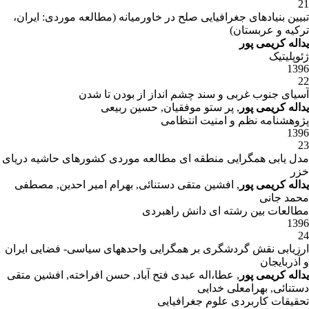
21
تبیین بنیادهای جغرافیایی صلح در خاورمیانه (مطالعه موردی: ایران،
ترکیه و عربستان)
یداله کریمی پور
ژئوپلیتیک
1396
22
آسیای جنوب غربی و سند چشم انداز از بودن تا شدن
یداله کریمی پور
, پر ستو موفقیان, حسین ربیعی
پژوهشنامه نظم و امنیت انتظامی
1396
23
مدل یابی همگرایی منطقه ای مطالعه موردی کشورهای حاشیه دریای
خزر
یداله کریمی پور
, افشین متقی دستنائی, بهرام امیر احدین, مصطفی
محمد جانی
مطالعات بین رشته ای دانش راهبردی
1396
24
ارزیابی نقش گردشگری بر همگرایی واحدههای سیاسی- فضایی ایران
و آذربایجان
یداله کریمی پور
, عطا،اله عبدی فتح آباد, حسن افراخته, افشین متقی
دستنائی, بهرامعلی خدایی
تحقیقات کاربردی علوم جغرافیایی