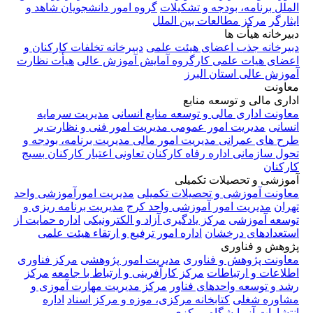
الملل
برنامه، بودجه و تشکیلات
گروه امور دانشجویان شاهد و
ایثارگر
مرکز مطالعات بین الملل
دبیرخانه هیأت ها
دبیرخانه جذب اعضای هیئت علمی
دبیرخانه تخلفات کارکنان و
اعضای هیات علمی
کارگروه آمایش آموزش عالی
هیأت نظارت
آموزش عالی استان البرز
معاونت
اداری مالی و توسعه منابع
معاونت اداری مالی و توسعه منابع انسانی
مدیریت سرمایه
انسانی
مدیریت امور عمومی
مدیریت امور فنی و نظارت بر
طرح های عمرانی
مدیریت امور مالی
مدیریت برنامه، بودجه و
تحول سازمانی
اداره رفاه کارکنان
تعاونی اعتبار کارکنان
بسیج
کارکنان
آموزشی و تحصیلات تکمیلی
معاونت آموزشی و تحصیلات تکمیلی
مدیریت امورآموزشی واحد
تهران
مدیریت امور آموزشی واحد کرج
مدیریت برنامه ریزی و
توسعه آموزشی
مرکز یادگیری آزاد و الکترونیکی
اداره حمایت از
استعدادهای درخشان
اداره امور ترفیع و ارتقاء هیئت علمی
پژوهش و فناوری
معاونت پژوهش و فناوری
مدیریت امور پژوهشی
مرکز فناوری
اطلاعات و ارتباطات
مرکز کارآفرینی و ارتباط با جامعه
مرکز
رشد و توسعه واحدهای فناور
مرکز مدیریت مهارت آموزی و
مشاوره شغلی
کتابخانه مرکزی، موزه و مرکز اسناد
اداره
انتشارات
آزمایشگاه مرکزی