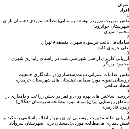
مدرس در سال 1367
عنوان
آموزشی
افراد
کارشناسی:
جغرافیای طبیعی از دانشگاه تربیت معلم در
1
سال 1361
نقش مدیریت نوین در توسعه روستایی(مطالعه موردی دهستان بازان
شهرستان جوانرود)
محمود امیری
2
ساماندهی بافت فرسوده شهری منطقه 9 تهران
علی عزیزی کاوه
سوابق
3
شغلی
ارزیابی کاربری اراضی شهر سردشت در راستای ژایداری شهری
(اجرایی)
محمود برزیگر
4
نقش اقدامات عمرانی دولت(سدسازی)در ماندگاری جمعیت
روستایی.نمونه مورد مطالعه:دهستان های شهرستان خرمدره
سجاد صالحی
5
بررسی شاخص های بهره وری و فقر در بخش زراعت و دامداری در
مناطق روستایی ایران(نمونه مورد مطالعه:شهرستان دهگلان)
زهره قادرمزی
6
ارزیابی نظام مدیریت روستایی ایران پس از انقلاب اسلامی با تاکید بر
سوایق
نقش دهیاری ها،مطالعه موردی:دهستان دزلی شهرستان سروآباد
تدریس
ریبوار محمودپور