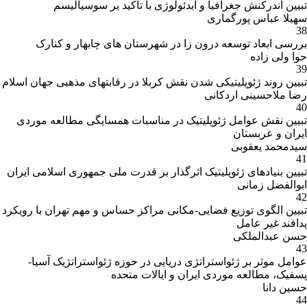
تبیین اندرکنش جغرافیا و ایدئولوژی با تاکید بر سوسیالیسم
زبان
انگلیسی
سهیلا عباس پورگماری
تخصصی
38
بررسی ابعاد توسعه درون زا در شهرستان های چابهار و کنارک
حوا ولی زاده
39
تبیین روند ژئوپلیتیکی شدن نقش کربلا در رقابتهای مذهبی جهان اسلام
رضا ملاحسینی اردکانی
40
تبیین نقش عوامل ژئوپلیتیک در مناسبات همسایگی مطالعه موردی
ایران و عربستان
سیدمحمد یعقوبی
41
مقالات و کتب
تبیین بنیادهای ژئوپلیتیک اثرگذار بر قدرت ملی جمهوری اسلامی ایران
دروس ارائه شده
ابوالفضل زمانی
نام درس
42
تبیین الگوی توزیع فضایی-مکانی مراکز حساس و مهم تهران با رویکرد
پدافند غیر عامل
زمان
ترم
تعداد
گروه
تاریخ
نام درس
حسن عبدالملکی
کد درس
ارائه
ارائه
واحد
درسی
امتحان
43
درس
درس
عوامل موثر بر ژئواستراتژی دریایی در حوزه ژئواستراتژیک آسیا-
هرهفته
پسفیک، مطالعه موردی ایران و ایالات متحده
ترم
چهار
جغرافياي مرز با تاكيد
حسین دانا
-
55
2
1816524
دوم
شنبه
برمرزهاي ايران
44
1394
(10:00 -