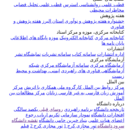
قطب علمی روانشناسی استرس
قطب علمی تحلیل فضایی
مخاطرات محیطی
هفته پژوهش
جشنواره هفته پژوهش و نوآوری استان البرز
هفته پژوهش و
فناوری
کتابخانه مرکزی، موزه و مرکز اسناد
کتابخانه مرکزی
کتابخانه الکترونیک
موزه
پایگاه های اطلاعاتی
پایان نامه ها
انتشارات
اداره انتشارات
سامانه کتاب
سامانه نشریات
نمایشگاه نشر
آزمایشگاه مرکزی
آزمایشگاه مرکزی
سامانه آزمایشگاه مرکزی
شبکه
آزمایشگاهی فناوری های راهبردی
ایمنی، بهداشت و محیط
زیست
بین الملل
مرکز روابط بین الملل
کارگروه ملی همکاری با اتریش
مرکز
آموزش زبان فارسی به غیر فارسی زبانان
مرکز مطالعات بین
الملل
درباره دانشگاه
تاریخچه دانشگاه
برنامه راهبردی
روسای قبلی
یکصد سالگی
افتخارات دانشگاه
نمودار سازمانی
تکریم ارباب رجوع
اعضای هیات علمی
بنیاد خیرین حامی دانشگاه
نقشه دانشگاه
سرود دانشگاه
تور مجازی کرج 1
تور مجازی کرج 2
فیلم