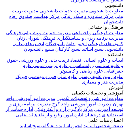
دانشجویی
معاونت دانشجویی
مدیریت خدمات دانشجویی
مدیریت تربیت
بدنی
مرکز مشاوره و سبک زندگی
مرکز بهداشت
صندوق رفاه
دانشجویان
فرهنگی و اجتماعی
معاونت فرهنگی و اجتماعی
مدیریت حمایت و پشتیبانی فرهنگی
مدیریت برنامه ریزی و سیاستگذاری فرهنگی
شورای زنان
کانون های فرهنگی
انجمن دانش آموختگان
انجمن های علمی
دانشجویی
بسیج اساتید
بسیج کارکنان
بسیج دانشجویان
دانشکده
ادبیات و علوم انسانی
اقتصاد
تربیت بدنی و علوم ورزشی
حقوق
و علوم سیاسی
روانشناسی و علوم تربیتی
شیمی
علوم
جغرافیایی
علوم ریاضی و کامپیوتر
علوم زمین
علوم زیستی
علوم مالی
فنی و مهندسی
فیزیک
مدیریت
هنر و معماری
آموزش
آموزشی و تحصیلات تکمیلی
معاونت آموزشی و تحصیلات تکمیلی
مدیریت امورآموزشی واحد
تهران
مدیریت امور آموزشی واحد کرج
مدیریت برنامه ریزی و
توسعه آموزشی
مرکز یادگیری آزاد و الکترونیکی
اداره حمایت از
استعدادهای درخشان
اداره امور ترفیع و ارتقاء هیئت علمی
اعضای هیات علمی
صفحه شخصی اساتید
انجمن اساتید دانشگاه
بسیج اساتید