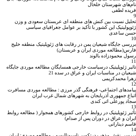
نام‌های شهرستان خلخال
فریده لطفی
9
تحلیل نسبت بین کنش های منطقه ای عربستان سعودی و وزن
ژئوپولیتیک این کشور با تأکید بر عوامل جغرافیای سیاسی
حسن ساعدی
10
بررسی جایگاه شیعیان یمن در رقابت های ژئوپلیتیک منطقه خلیج
فارس(مطالعه موردی ایران و عربستان)
رسول محمودزاده بالوند
11
تاثیر ژئوپلیتیک درسیاست خارجی همسایگان مطالعه موردی جایگاه
شیعیان در مناسبات ایران و عراق در سده 21
زهرا محمدکریمی
12
پیامدهای اجتماعی- فرهنگی گذر مرزی : مطالعه موردی مسافرت
اتباع جمهوری آذربایجان به شهرهای شمال غرب ایران
سجاد پورعلی اتی کندی
13
تأثیر ژئوپلیتیک در روابط خارجی کشورهای همجوار ( مطالعه روابط
ایران و عراق در دوران پس از صدام)
قاسم دینارانی
14
بررسی نقش مذهب درتکوین ناسیونالیسم ، مطالعه موردی: ایران