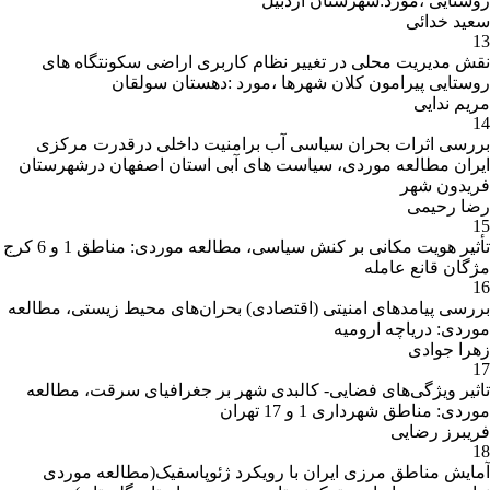
روستایی ،مورد:شهرستان اردبیل
سعید خدائی
13
1. نگاهی نو به مسئله کرد در خاورمیانه، جغرافیا،
1395، شماره 50
نقش مدیریت محلی در تغییر نظام کاربری اراضی سکونتگاه های
روستایی پیرامون کلان شهرها ،مورد :دهستان سولقان
2. ژئوپلتیک خلاهای حقوقی مبارزه با آلودگی دریاها،
مریم ندایی
فصلنامه مجلس و راهبرد، 1394، شماره 83
14
بررسی اثرات بحران سیاسی آب برامنیت داخلی درقدرت مرکزی
3. بررسی تاثیر تصمیمات سیاسی بر ناپایداری و
ایران مطالعه موردی، سیاست های آبی استان اصفهان درشهرستان
تحولات ساختاری زمین و مسکن شهری ناشی از
فریدون شهر
رویکرد سیاسی مورد بجنورد، جغرافیا و توسعه،
رضا رحیمی
1390، شماره 23
15
تأثیر هویت مکانی بر کنش سیاسی، مطالعه موردی: مناطق 1 و 6 کرج
4. تحلیل کنش های امنیتی منطقه خلیج فارس بر
مژگان قانع عامله
اساس هرم مازلو، پژوهش های جغرافیای انتظامی،
16
1392، شماره 4
بررسی پیامدهای امنیتی (اقتصادی) بحران‌های محیط زیستی، مطالعه
موردی: دریاچه ارومیه
5. تفاوت های راهبردی سواحل ایران، ژئوپلتیک،
زهرا جوادی
1395، شماره 41
17
تاثیر ویژگی‌های فضایی- کالبدی شهر بر جغرافیای سرقت، مطالعه
6. فرصت ها و چالش های ژئوپلیتیک جمهوری
موردی: مناطق شهرداری 1 و 17 تهران
اسلامی ایران در بازارهای گاز طبیعی، جغرافیا و
فریبرز رضایی
توسعه، 1391، شماره 27 (نویسنده: کریمی پور،
18
یدالله)
آمایش مناطق مرزی ایران با رویکرد ژئوپاسفیک(مطالعه موردی