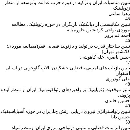
تبیین مناسبات ایران و ترکیه در دوره حزب عدالت و توسعه از منظر
12:00)
ژئوپلیتیک
ساخت هاي سياسي-
زهرا ساعی
ترم
فضايي درون
45
-
( - )
11
2
1816805
دوم
كشوري(حكومت
تبیین مکانیسمی از دیالکتیک بازیگران در حوزه ژئوپلتیک، مطالعه
1394
محلي)
موردی نواحی کردنشین خاورمیانه
نمایش 2 نتیجه
احمد غم پرور
46
تبیین ساختار قدرت در تولید و بازتولید فضایی فقر(مطالعه موردی:
کلانشهر تهران)
حسن ناصری خله کاهوشی
47
تبیین بازتاب های امنیتی - فضایی خشکیدن تالاب گاوخونی در استان
اصفهان
علی گودرزی
48
تاثیر موقعیت ژئوپلیتیک بر راهبردهای ژئواکونومیک ایران از منظر آینده
پژوهی
حسین خالدی
49
تبیین ژئواستراتژی نیروی دریایی ارتش ج.ا.ایران در حوزه آسیاپاسیفیک
حسین دانا
50
تبیین الزامات فضایی وامنیتی درنواحی مرزی ایران ازمنظرسپاه