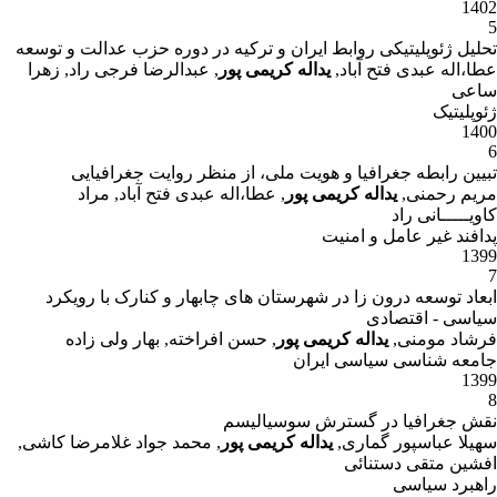
1402
5
تحلیل ژئوپلیتیکی روابط ایران و ترکیه در دوره حزب عدالت و توسعه
عطا،اله عبدی فتح آباد,
یداله کریمی پور
, عبدالرضا فرجی راد, زهرا
ساعی
ژئوپلیتیک
1400
6
تبیین رابطه جغرافیا و هویت ملی، از منظر روایت جغرافیایی
مریم رحمنی,
یداله کریمی پور
, عطا،اله عبدی فتح آباد, مراد
کاویـــــانی راد
پدافند غیر عامل و امنیت
1399
7
ابعاد توسعه درون زا در شهرستان های چابهار و کنارک با رویکرد
سیاسی - اقتصادی
فرشاد مومنی,
یداله کریمی پور
, حسن افراخته, بهار ولی زاده
جامعه شناسی سیاسی ایران
1399
8
نقش جغرافیا در گسترش سوسیالیسم
سهیلا عباسپور گماری,
یداله کریمی پور
, محمد جواد غلامرضا کاشی,
افشین متقی دستنائی
راهبرد سیاسی