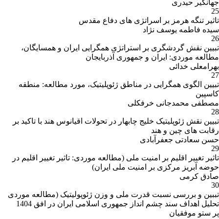
جهانگیر حیدری
یدالله؛ محمدی، حمید رضا)
25
12. تحلیلی آماری از شهیدان جنگ، تحقیقات
تاثیر تنگه هرمز بر اسراتژی های دفاع مقدس
جغرافیایی، 1381، شماره 63 و 64 علمی-پژوهشی
سیده فاطمه یوسف نژاد
(کریمی پور، یدالله؛ کامران، حسن)
26
تبیین نقش گردشگری بر استراتژی همگرایی ایران و همسایگان،
13.جهانی شدن منطقه گرایی و دولت - ملت ها،
مطالعه موردی: ایران و جمهوری آذربایجان
پژوهش های جغرافیایی، 1381، شماره 42 (کریمی
بهرامعلی خدائی
پور، یدالله؛ کامران، حسن)
27
تبیین الگوی همگرایی در مناطق ژئوپلیتیک، مورد مطالعه: منطقه
14.مقدمه ای بر علت وجودی ایران جدید، مدرس
کاسپین
علوم انسانی، 1381، شماره 25 (کامران، حسن؛
مصطفی محمدجانی خرفکلی
کریمی پور، یدالله)
28
تبیین نقش ژئوپلیتیک خلیج چابهار در تحولات اقیانوس هند با تاکید بر
15. نگاهی نو به طبقه بندی استراتژیک مرزها (با
رقابت های چین و هند
تأکید بر مرزهای ایران)، دانشکده ادبیات و علوم
حسن سعادتی جعفرآبادی
انسانی دانشگاه تهران، 1380، شماره 160، (کریمی
29
پور، یدالله؛ کامران، حسن)
تاثیر تغییر اقلیم بر امنیت ملی (مطالعه موردی: تاثیر تغییر اقلیم در
حوضه آبریز مرکزی بر امنیت ملی ایران)
16. بستر جغرافیایی تهدیدهای بیرونی مطالعه
صادق کرمی
موردی: حاشیه دریای مازندران، مجله: تحقیقات
30
جغرافیایی، 1380 (کامران، حسن؛ کریمی پور،
تببین و بررسی نسبت قدرت ملی و وزن ژئوپولیتیک (مطالعه موردی
یدالله)
تحلیل اهداف سند چشم انداز جمهوری اسلامی ایران در افق 1404
پر ستو موفقیان
7. Geo-culture and Security, Israel’s Actions in Iranian