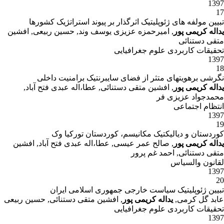
1397
17
تبیین مولفه های ژئوپلیتیک اثرگذار بر پیوند استراتژیک کشورها
یداله کریمی پور
, امیرحمزه عزیزی یوسف وند, حسین ربیعی, افشین
متقی دستنائی
تحقیقات کاربردی علوم جغرافیایی
1397
18
نگرشی برهویتهای متثر از فضای سایبرنتیک برامنیت داخلی
یداله کریمی پور
, افشین متقی دستنائی, عطا،اله عبدی فتح آباد,
محمدجواد عزیزی فر
انتظام اجتماعی
1397
19
کوردستان و دیالیکتیک مکانیسم، کوردستان تورکیا وک
یداله کریمی پور
, صالح عمر عیسی, عطا،اله عبدی فتح آباد, افشین
متقی دستنائی, احمد غم پرور
لقانون والسیاس
1397
20
تبیین ژئوپلیتیک سیاست خارجی جمهوری اسلامی ایران
عابد گل کرمی,
یداله کریمی پور
, افشین متقی دستنائی, حسین ربیعی
تحقیقات کاربردی علوم جغرافیایی
1397