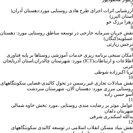
(درس‌های
7
ارائه شده)
ارزشیابی اثرات اجرای طرح هادی روستایی مورد:دهستان آدران(
استان البرز)
زهرا برزک خو
8
نقش جریان سرمایه خارجی در توسعه مناطق روستایی مورد: دهستان
عسلویه(کنگان)
نرجس زیارتی
9
امکان سنجی برنامه ریزی خدمات آموزشی روستاها بر پایه فناوری
اطلاعات و ارتباطات(ICT) مورد: شهرستان چالدران,استان آذربایجان
غربی
ارائه مقاله
در
ثریا اکبرزاده شوطی
10
همایش‌های
نقش مبادلات تجاری غیر رسمی در تحول کالبدی-فضایی سکونتگاههای
علمی
روستایی مرزی مورد: دهستان آلان- شهرستان سردشت
آسو حسن زاده
11
عوامل موثر بر رضایت مندی روستایی ،مورد :بخش خاوه شمالی
شهریتان دلفان
یدالله اسکندری شرفی
12
نقش بنیاد مسکن انقلاب اسلامی در توسعه کالبدی سکونتگاههای