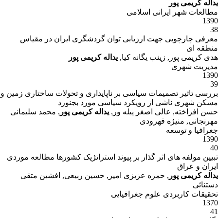
یداله کریمی پور
مطالعات شهر ایرانی اسلامی
1390
38
معرفی چارچوبی جهت ارزیابی توان گردشگری ایران در مقیاس
منطقه ای
هدی کریمی پور, زینب یگانه کیا,
یداله کریمی پور
مدیریت شهری
1390
39
بررسی تاثیر تصمیمات سیاسی بر ناپایداری و تحولات ساختاری زمین و
مسکن شهری ناشی از رویکرد سیاسی مورد بجنورد
حسن افراخته, عالی اصغر پیله ور,
یداله کریمی پور
, محمد سلیمانی
مهرنجانی, منیژه قهرودی
جغرافیا و توسعه
1390
40
تبیین مولفه های اثر گذار بر پیوند استراتژیک کشورها مطالعه موردی
ایران و عراق
یداله کریمی پور
, حمزه عزیزی امیر, حسین ربیعی, افشین متقی
دستنائی
تحقیقات کاربردی علوم جغرافیایی
1370
41