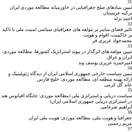
31
Culture Territory (Case Study: India
)
Geopolitics
تبیین بنیادهای صلح جغرافیایی در خاورمیانه مطالعه موردی ایران
Quarterly), 2017, N. 12
ترکیه عربستان
احمد بزله
32
1. جغرافیا؛ نخست در خدمت صلح (نگرشی به مناسبات
تاثیر فضای سایبر بر مولفه های جغرافیای سیاسی امنیت ملی با تاکید
ایران و همسایگان)، انتخاب، 1394 (یدالله کریمی پور،
بر حاکمیت، اقوام و هویت
حسین خالدی)
محمدجواد عزیزی فر
33
2. ژئوپلیتیک کرانه های دریایی ایران از دیدگاه مدیریت
چاپ کتاب
تبیین مولفه های اثرگذار در پیوند استراتژیک کشورها، مطالعه موردی:
یکپارچه مناطق ساحلی، دانشگاه تربیت معلم، 1388
ایران و عراق
(محمد حیدری، یدالله کریمی پور)
امیرحمزه عزیزی یوسف وند
3. مقدمه اي بر ايران و همسايگان، جهاد دانشگاهی،
34
1380 (يدالله كريمي پور)
تبیین سیاست خارجی جمهوری اسلامی ایران از دیدگاه ژئوپلیتیک و
ارائه بهینه منطقه ای، مطالعه موردی: خلیج فارس
عابد گل کرمی
بورس
35
تحصیلی و
سیاست دریایی و استراتژی ملی (مطالعه موردی: جایگاه اقیانوس هند
کمک‌های
در استراتژی دریایی جمهوری اسلامی ایران)
مالی
ابراهیم ضرغامی
36
جغرافیا و هویت ملی، مطالعه موردی: هویت ملی ایران
افتخارات
مریم رحمنی
37