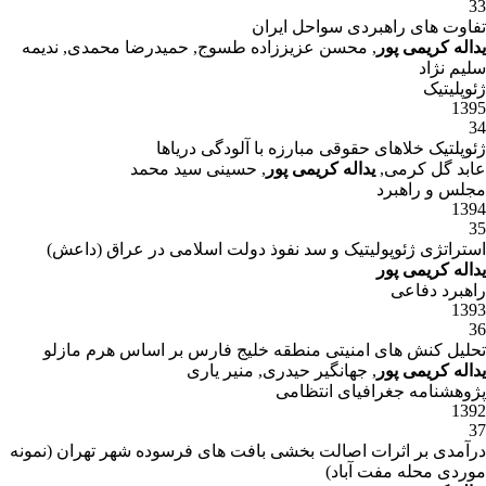
33
تفاوت های راهبردی سواحل ایران
یداله کریمی پور
, محسن عزیززاده طسوج, حمیدرضا محمدی, ندیمه
سلیم نژاد
ژئوپلیتیک
1395
34
ژئوپلتیک خلاهای حقوقی مبارزه با آلودگی دریاها
عابد گل کرمی,
یداله کریمی پور
, حسینی سید محمد
مجلس و راهبرد
1394
35
استراتژی ژئوپولیتیک و سد نفوذ دولت اسلامی در عراق (داعش)
یداله کریمی پور
راهبرد دفاعی
1393
36
تحلیل کنش های امنیتی منطقه خلیج فارس بر اساس هرم مازلو
یداله کریمی پور
, جهانگیر حیدری, منیر یاری
پژوهشنامه جغرافیای انتظامی
1392
37
درآمدی بر اثرات اصالت بخشی بافت های فرسوده شهر تهران (نمونه
موردی محله مفت آباد)