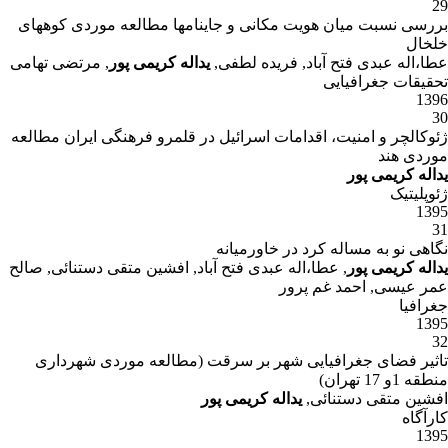
29
بررسی نسبت میان هویت مکانی و جاینامها مطالعه موردی کوههای
خلخال
عطا،اله عبدی فتح آباد, فریده لطفی,
یداله کریمی پور
, مرتضی تهامی
تحقیقات جغرافیایی
1396
30
ژئوکالچر و امنیت، اقدامات اسرائیل در قلمرو فرهنگی ایران مطالعه
موردی هند
یداله کریمی پور
ژئوپلیتیک
1395
31
نگاهی نو به مساله کرد در خاورمیانه
یداله کریمی پور
, عطا،اله عبدی فتح آباد, افشین متقی دستنائی, صالح
عمر عیسی, احمد غم پرور
جغرافیا
1395
32
تاثیر فضای جغرافیایی شهر بر سرقت (مطالعه موردی شهرداری
منطقه 1و 17 تهران)
افشین متقی دستنائی,
یداله کریمی پور
کارآگاه
1395