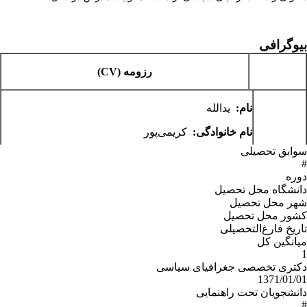
بیوگرافی
رزومه
(CV)
نام:
یدالله
نام خانوادگی:
کریمی‌پور
سوابق تحصیلی
اطلاعات
مرتبه:
استاد تمام
#
دوره
شخصی
گروه آموزشی:
دانشگاه محل تحصیل
شهر محل تحصیل
ایمیل:
K.karimipour@gmail.com
کشور محل تحصیل
تلفن همراه:
0912-1328396
تاریخ فارغ‌التحصیلى
میانگین کل
1
دکتری:
جغرافیای سیاسی از دانشگاه تربیت مدرس در
دکتری تخصصی جغرافیای سیاسی
سال 1371
1371/01/01
دانشجویان تحت راهنمایی
سوابق
کارشناسی ارشد:
جغرافیای سیاسی از دانشگاه تربیت
#