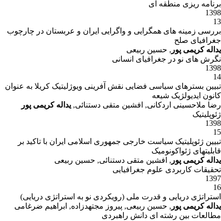
برنامه ریزی منطقه ای
1398
13
بررسی زمینه های همگرایی و واگرایی ایران و عربستان در چارچوب
جغرافیای صلح
یداله کریمی پور
, حسین ربیعی
نگرش های نو در جغرافیای انسانی
1398
14
تبیین بسترهای سیاسی فضایی نقش آفرینی ویوژلیتیک کریلا به عنوان
کانون ایدیولژیک شیعه
رضا ملاحسینی اردکانی, افشین متقی دستنائی,
یداله کریمی پور
ژئوپلیتیک
1398
15
تبیین ژئوپلیتیک سیاست خارجی جمهوری اسلامی ایران با تاکید بر
قابلیتهای ژئواکونومیک
یداله کریمی پور
, افشین متقی دستنائی, حسین ربیعی
تحقیقات کاربردی علوم جغرافیایی
1397
16
استراتژی دریایی و قدرت ملی (رویکردی نو به استراتژی دریایی)
یداله کریمی پور
, حسین ربیعی, پیروز مجتهدزاده, ابراهیم ضرغامی
مطالعات بین رشته ای دانش راهبردی