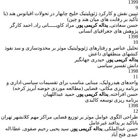
1399
9
تبیین نقش و کارکرد ژئوپلیتیک خلیج چابهار در تحولات اقیانوس هند (با
تأکید بر رقابت های میان هند و چین)
حسن سعادتی,
یداله کریمی پور
, مراد کاویـــــانی راد, احمد کارگر
پژوهش های جغرافیای انسانی
1398
10
تحلیل عناصر و رفتارهای ژئوپولیتیک موثر بر محدودسازی و سد نفوذ
کنشهای منطقهای داعش
یداله کریمی پور
, حیدری جهانگیر
دانش تفسیر سیاسی
1398
11
واحدهای هیدرولیک، مبنایی مناسب برای تقسیمات سیاسی-اداری و
برنامه ریزی مکانی- فضایی (مطالعه موردی حوضه آبریز کرخه)
حسن افراخته,
یداله کریمی پور
, حمید عبداللهیان
برنامه ریزی توسعه کالبدی
1398
12
طراحی الگوی عوامل موثر بر توزیع فضایی مراکز مهم کلانشهر تهران
باتاکید بر پدافند غیرعامل
حسن عبدالملکی,
یداله کریمی پور
, سید یحیی رحیم صفوی, عطا،اله
عبدی فتح آباد