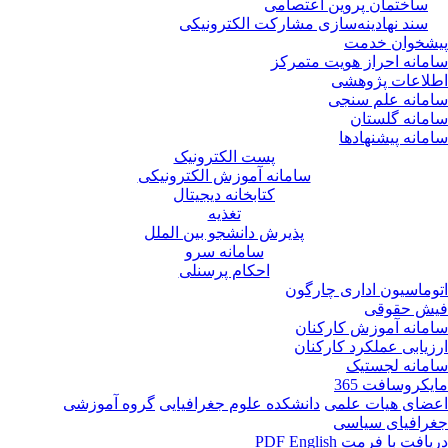
ساختمان پروین اعتصامی
سند نهادینه‌سازی مشارکت الکترونیکی
پیشخوان خدمت
سامانه احراز هویت متمرکز
اطلاعات پژوهشی
سامانه علم سنجی
سامانه گلستان
سامانه پیشنهادها
پست الکترونیک
سامانه آموزش الکترونیکی
کتابخانه دیجیتال
تغذیه
پذیرش دانشجو بین الملل
سامانه سرو
احکام پرسنلی
اتوماسیون اداری چارگون
فیش حقوقی
سامانه آموزش کارکنان
ارزیابی عملکرد کارکنان
سامانه لجستیک
مایکروسافت 365
اعضای هیات علمی
دانشکده علوم جغرافیایی
گروه آموزشی
جغرافیای سیاسی
دریافت با فرمت PDF
English