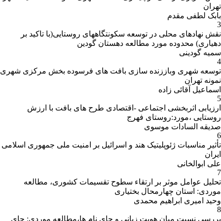
تهران
بابک لطفی مقدم
3
نقش نهادهای محلی در توسعه سکونتگاههای روستایی(با تاکید بر
دهیاری) محدوده مورد مطالعه دهستان گودین
سمیه گودینی
4
توسعه شهری وباززنده سازی بافت های فرسوده بخش مرکزی شهری
نمونه تهران
اسماعیل آقائی زاده
5
ارزیابی اثربخشی اجتماعی -اقتصادی طرح های بافت با ارزش
روستایی ،مورد:روستای فهرج
صدیقه السادات موسوی
6
تأثیر مناسبات ژئوپلیتیک هند و اسرائیل بر امنیت ملی جمهوری اسلامی
ایران
علی ابوالخانی
7
تحلیل عوامل موثر بر ارتقاء سطوح تقسیمات کشوری، مطالعه
موردی: استان چهارمحال بختیاری
وحید امیری ابراهیم محمدی
8
بررسی نسبت میان هویت زبانی و جای نام ها،مطالعه موردی: جای