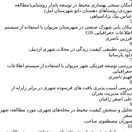
امکان سنجی بهسازی محیط در توسعه پایدار روستایی(مطالعه
موردی:روستاهای دهستان دابو شهرستان آمل)
عباس نیک نژاداسپاهی
5
مکان یابی شهرک صنعتی در شهرستان مریوان با استفاده از سیستم
اطلاعات جغرافیایی GIS
فرزین ناصری
6
بررسی تطبیقی کیفیت زندگی در محلات شهری اردبیل،
داود پارسانیا
7
بررسی توسعه فیزیکی شهر مریوان با استفاده از سیستم اطلاعات
جغرافیایی
فهیم ناصری
8
بررسی آسیب پذیری بافت های فرسوده شهری در برابر زلزله از
دیدگاه مدیریت بحران
علی اصغر زاغیان
9
تحلیل و سنجش کیفیت محیط در محله‌های شهری، مورد مطالعه: شهر
سقز
سوران مصطفوی صاحب
10
بررسی پایداری شهری باروش جای پای بوم شناختی- موردمطالعه: