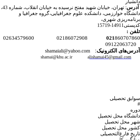
دانشیار
آدرس
:
تهران، خیابان شهید مفتح نرسیده به خیابان انقلاب، شماره 43،
دانشگاه خوارزمی، دانشکده علوم جغرافیایی،گروه جغرافیا و
برنامه‌ریزی شهری،
کدپستی14911-15719
تلفن :
021
860707860 02186072908 02634579600
09122063720
:
آدرس‌های الکترونيک
shamaiali@yahoo.com
shamai@khu.ac.ir
a
lishamai45@gmail.com
سوابق تحصیلی
#
دوره
دانشگاه محل تحصیل
شهر محل تحصیل
کشور محل تحصیل
تاریخ فارغ‌التحصیلى
میانگین کل