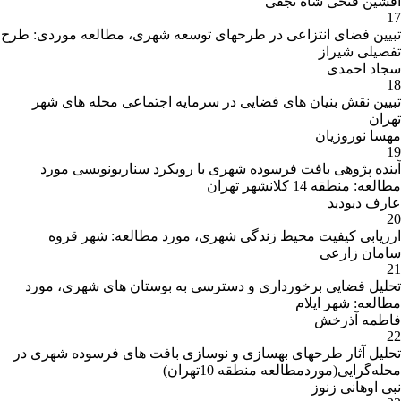
افشین فتحی شاه نجفی
17
تبیین فضای انتزاعی در طرحهای توسعه شهری، مطالعه موردی: طرح
تفصیلی شیراز
سجاد احمدی
18
تبیین نقش بنیان های فضایی در سرمایه اجتماعی محله های شهر
تهران
مهسا نوروزیان
19
آینده پژوهی بافت فرسوده شهری با رویکرد سناریونویسی مورد
مطالعه: منطقه 14 کلانشهر تهران
عارف دیودید
20
ارزیابی کیفیت محیط زندگی شهری، مورد مطالعه: شهر قروه
سامان زارعی
21
تحلیل فضایی برخورداری و دسترسی به بوستان های شهری، مورد
مطالعه: شهر ایلام
فاطمه آذرخش
22
تحلیل آثار طرحهای بهسازی و نوسازی بافت های فرسوده شهری در
محله‌گرایی(موردمطالعه منطقه 10تهران)
نبی اوهانی زنوز