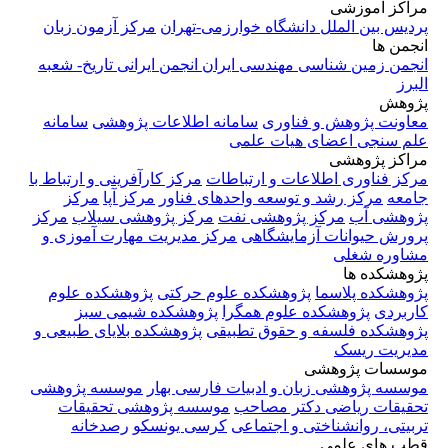
مراکز آموزشی
پردیس بین الملل دانشگاه خوارزمی-تهران
مرکز آزمون زبان
انجمن ها
انجمن زمین شناسی مهندسی ایران
انجمن ایرانی تاریخ- شعبه
البرز
پژوهش
معاونت پژوهش و فناوری
سامانه اطلاعات پژوهشی
سامانه
علم سنجی اعضای هیات علمی
مراکز پژوهشی
مرکز فناوری اطلاعات و ارتباطات
مرکز کارآفرینی و ارتباط با
جامعه
مرکز رشد و توسعه واحدهای فناور
مرکز آپا
مرکز
پژوهشی آب
مرکز پژوهشی نفت
مرکز پژوهشی سیلاب
مرکز
پرورش حیوانات آزمایشگاهی
مرکز مدیریت مهارت آموزی و
مشاوره شغلی
پژوهشکده ها
پژوهشکده پلاسما
پژوهشکده علوم حرکتی
پژوهشکده علوم
کاربردی
پژوهشکده علوم همگرا
پژوهشکده شیمی سبز
پژوهشکده فلسفه و حقوق تطبیقی
پژوهشکده بلایای طبیعی و
مدیریت ریسک
موسسات پژوهشی
موسسه پژوهشی زبان و ادبیات فارسی بهار
موسسه پژوهشی
تحقیقات ریاضی دکتر مصاحب
موسسه پژوهشی تحقیقات
تربیتی، روانشناختی و اجتماعی
کرسی یونسکو
رصدخانه
قطب های علمی