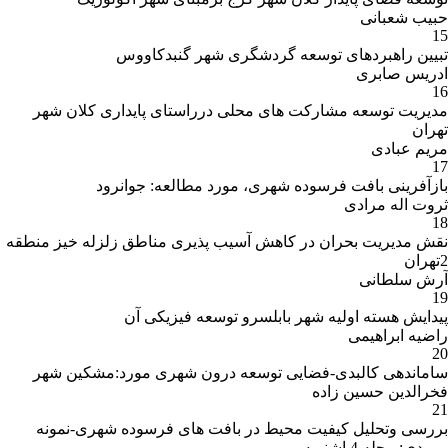
حبیب شعبانی
15
تبیین راهبردهای توسعه گردشگری شهر گنبدکاووس
ادریس صابری
16
مدیریت توسعه مشارکت های محلی درراستای پایداری کلان شهر
تهران
مریم عبادی
17
بازآفرینی بافت فرسوده شهری، مورد مطالعه: جوانرود
ثروت اله مرادی
18
نقش مدیریت بحران در کاهش آسیب پذیری مناطق زلزله خیز منطقه
2تهران
آرش سلطانی
19
پیدایش هسته اولیه شهر بابلسرو توسعه فیزیکی آن
راضیه ابراهیمی
20
ساماندهی کالبدی-فضایی توسعه درون شهری مورد:مشکین شهر
فخرالدین حسین زاده
21
بررسی وتحلیل کیفیت محیط در بافت های فرسوده شهری-نمونه
موردی: محله 4 اشنویه