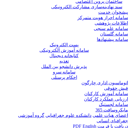
ساختمان پروین اعتصامی
سند نهادینه‌سازی مشارکت الکترونیکی
پیشخوان خدمت
سامانه احراز هویت متمرکز
اطلاعات پژوهشی
سامانه علم سنجی
سامانه گلستان
سامانه پیشنهادها
پست الکترونیک
سامانه آموزش الکترونیکی
کتابخانه دیجیتال
تغذیه
پذیرش دانشجو بین الملل
سامانه سرو
احکام پرسنلی
اتوماسیون اداری چارگون
فیش حقوقی
سامانه آموزش کارکنان
ارزیابی عملکرد کارکنان
سامانه لجستیک
مایکروسافت 365
اعضای هیات علمی
دانشکده علوم جغرافیایی
گروه آموزشی
جغرافیای انسانی
دریافت با فرمت PDF
English