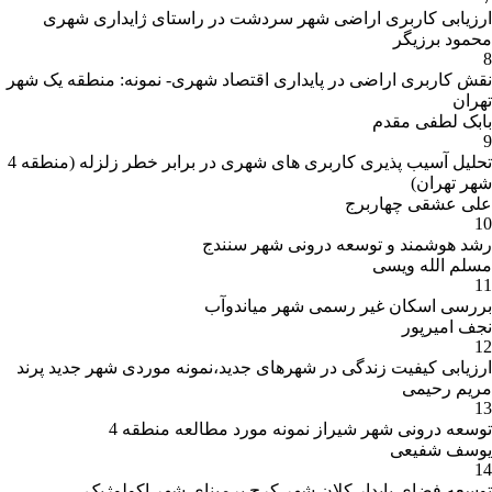
ارزیابی کاربری اراضی شهر سردشت در راستای ژایداری شهری
محمود برزیگر
8
نقش کاربری اراضی در پایداری اقتصاد شهری- نمونه: منطقه یک شهر
تهران
بابک لطفی مقدم
9
تحلیل آسیب پذیری کاربری های شهری در برابر خطر زلزله (منطقه 4
شهر تهران)
علی عشقی چهاربرج
10
رشد هوشمند و توسعه درونی شهر سنندج
مسلم الله ویسی
11
بررسی اسکان غیر رسمی شهر میاندوآب
نجف امیرپور
12
ارزیابی کیفیت زندگی در شهرهای جدید،نمونه موردی شهر جدید پرند
مریم رحیمی
13
توسعه درونی شهر شیراز نمونه مورد مطالعه منطقه 4
یوسف شفیعی
14
توسعه فضای پایدار کلان شهر کرج برمبنای شهر اکولوژیک