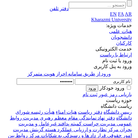
دفتر تلفن
EN
FA
AR
Kharazmi University
خدمات ویژه:
هیات علمی
دانشجویان
کارکنان
خدمت الکترونیکی
ارتباط با ریاست
ورود یا ثبت نام
ورود به پنل کاربری
ورود از طريق سامانه احراز هويت متمركز
ورود خودکار
بازیابی رمز عبور
ثبت نام
حوزه ریاست
ریاست دانشگاه
رییس دانشگاه
دفتر ریاست
هیات امناء
هیأت رئیسه
شورای
دانشگاه
دفتر نهاد نمایندگی مقام معظم رهبری
مدیریت روابط
عمومی
مدیریت حراست
کمیته پدافند غیرعامل و مدیریت
بحران
مرکز نظارت و ارزیابی عملکرد
هسته گزینش
مدیریت
امور حقوقی قرار داد ها و رسیدگی به شکایات
مرکز روابط بین