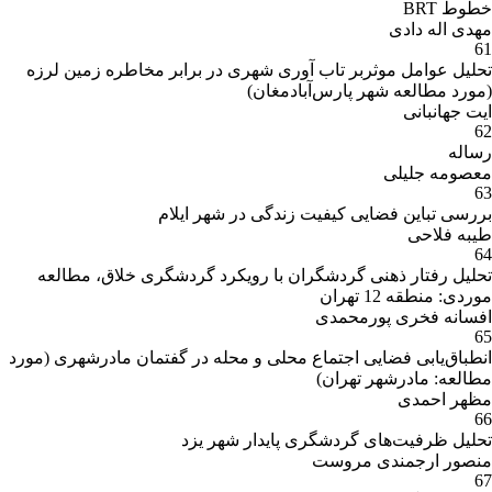
خطوط BRT
مهدی اله دادی
61
تحلیل عوامل موثربر تاب آوری شهری در برابر مخاطره زمین لرزه
(مورد مطالعه شهر پارس‌آبادمغان)
ایت جهانبانی
62
رساله
معصومه جلیلی
63
بررسی تباین فضایی کیفیت زندگی در شهر ایلام
طیبه فلاحی
64
تحلیل رفتار ذهنی گردشگران با رویکرد گردشگری خلاق، مطالعه
موردی: منطقه 12 تهران
افسانه فخری پورمحمدی
65
انطباق‌یابی فضایی اجتماع محلی و محله در گفتمان مادرشهری (مورد
مطالعه: مادرشهر تهران)
مظهر احمدی
66
تحلیل ظرفیت‌های گردشگری پایدار شهر یزد
منصور ارجمندی مروست
67