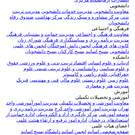
دانشجویی
معاونت دانشجویی
مدیریت خدمات دانشجویی
مدیریت تربیت
بدنی
مرکز مشاوره و سبک زندگی
مرکز بهداشت
صندوق رفاه
دانشجویان
فرهنگی و اجتماعی
معاونت فرهنگی و اجتماعی
مدیریت حمایت و پشتیبانی فرهنگی
مدیریت برنامه ریزی و سیاستگذاری فرهنگی
شورای زنان
کانون های فرهنگی
انجمن دانش آموختگان
انجمن های علمی
دانشجویی
بسیج اساتید
بسیج کارکنان
بسیج دانشجویان
دانشکده
ادبیات و علوم انسانی
اقتصاد
تربیت بدنی و علوم ورزشی
حقوق
و علوم سیاسی
روانشناسی و علوم تربیتی
شیمی
علوم
جغرافیایی
علوم ریاضی و کامپیوتر
علوم زمین
علوم زیستی
علوم مالی
فنی و مهندسی
فیزیک
مدیریت
هنر و معماری
آموزش
آموزشی و تحصیلات تکمیلی
معاونت آموزشی و تحصیلات تکمیلی
مدیریت امورآموزشی واحد
تهران
مدیریت امور آموزشی واحد کرج
مدیریت برنامه ریزی و
توسعه آموزشی
مرکز یادگیری آزاد و الکترونیکی
اداره حمایت از
استعدادهای درخشان
اداره امور ترفیع و ارتقاء هیئت علمی
اعضای هیات علمی
صفحه شخصی اساتید
انجمن اساتید دانشگاه
بسیج اساتید