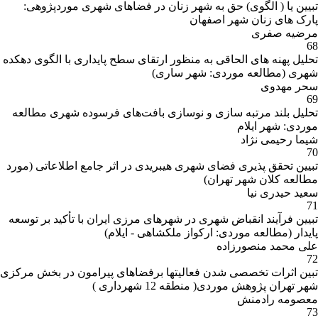
تبیین یا ( الگوی) حق به شهر زنان در فضاهای شهری موردپژوهی:
پارک های زنان شهر اصفهان
مرضیه صفری
68
تحلیل پهنه های الحاقی به منظور ارتقای سطح پایداری با الگوی دهکده
شهری (مطالعه موردی: شهر ساری)
سحر مهدوی
69
تحلیل بلند مرتبه سازی و نوسازی بافت‌های فرسوده شهری مطالعه
موردی: شهر ایلام
شیما رحیمی نژاد
70
تبیین تحقق پذیری فضای شهری هیبریدی در اثر جامع اطلاعاتی (مورد
مطالعه کلان شهر تهران)
سعید حیدری نیا
71
تبیین فرآیند انقباض شهری در شهرهای مرزی ایران با تأکید بر توسعه
پایدار (مطالعه موردی: ارکواز ملکشاهی - ایلام)
علی محمد منصورزاده
72
تبین اثرات تخصصی شدن فعالیتها برفضاهای پیرامون در بخش مرکزی
شهر تهران پژوهش موردی( منطقه 12 شهرداری )
معصومه رادمنش
73