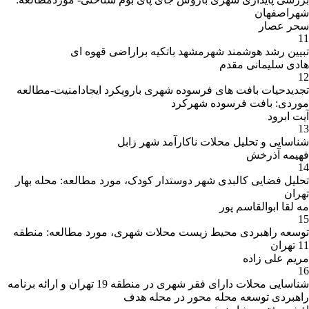
شهراصفهان
سحر عصار
11
تبیین رشد هوشمند شهرمشهد باتکیه براراضی قهوه ای
هادی سلیمانی مقدم
12
تجدیدحیات بافت های فرسوده شهری بارویکرد ایجادامنیت-مطالعه
موردی: بافت فرسوده شهرکرد
آیت ابرود
13
شناسایی و تحلیل محلات ناکارآمد شهر زابل
فهیمه آذرخش
14
تحلیل فضایی کالبدی شهر دوستدار کودک، مورد مطالعه: محله بهار
تهران
مه لقا ابوالقاسم پور
15
توسعه راهبردی محیط زیست محلات شهری، مورد مطالعه: منطقه
11 تهران
مریم علی زاده
16
شناسایی محلات دارای فقر شهری در منطقه 19 تهران و ارائه برنامه
راهبردی توسعه محله محور در محله هدف