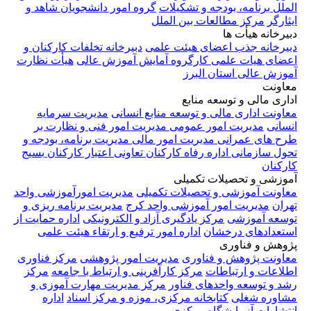
الملل
برنامه، بودجه و تشکیلات
گروه امور دانشجویان شاهد و
ایثارگر
مرکز مطالعات بین الملل
دبیرخانه هیأت ها
دبیرخانه جذب اعضای هیئت علمی
دبیرخانه تخلفات کارکنان و
اعضای هیات علمی
کارگروه آمایش آموزش عالی
هیأت نظارت
آموزش عالی استان البرز
معاونت
اداری مالی و توسعه منابع
معاونت اداری مالی و توسعه منابع انسانی
مدیریت سرمایه
انسانی
مدیریت امور عمومی
مدیریت امور فنی و نظارت بر
طرح های عمرانی
مدیریت امور مالی
مدیریت برنامه، بودجه و
تحول سازمانی
اداره رفاه کارکنان
تعاونی اعتبار کارکنان
بسیج
کارکنان
آموزشی و تحصیلات تکمیلی
معاونت آموزشی و تحصیلات تکمیلی
مدیریت امورآموزشی واحد
تهران
مدیریت امور آموزشی واحد کرج
مدیریت برنامه ریزی و
توسعه آموزشی
مرکز یادگیری آزاد و الکترونیکی
اداره حمایت از
استعدادهای درخشان
اداره امور ترفیع و ارتقاء هیئت علمی
پژوهش و فناوری
معاونت پژوهش و فناوری
مدیریت امور پژوهشی
مرکز فناوری
اطلاعات و ارتباطات
مرکز کارآفرینی و ارتباط با جامعه
مرکز
رشد و توسعه واحدهای فناور
مرکز مدیریت مهارت آموزی و
مشاوره شغلی
کتابخانه مرکزی، موزه و مرکز اسناد
اداره
انتشارات
آزمایشگاه مرکزی