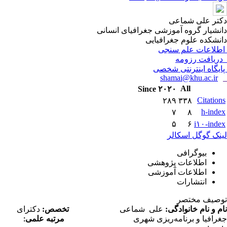
دکتر علی شماعی
دانشیار گروه آموزشی جغرافیای انسانی
دانشکده علوم جغرافیایی
اطلاعات علم سنجی
دریافت رزومه
پایگاه اینترنتی شخصی
shamai@khu.ac.ir
All
Since ۲۰۲۰
Citations
۲۸۹
۳۳۸
h-index
۷
۸
۵
۶
i۱۰-index
لینک گوگل اسکالر
بیوگرافی
اطلاعات پژوهشی
اطلاعات آموزشی
انتشارات
توصیف مختصر
نام و نام خانوادگی:
علی
شماعی
تخصص:
دکترای
جغرافیا و برنامه‌ریزی شهری
مرتبه علمی
: