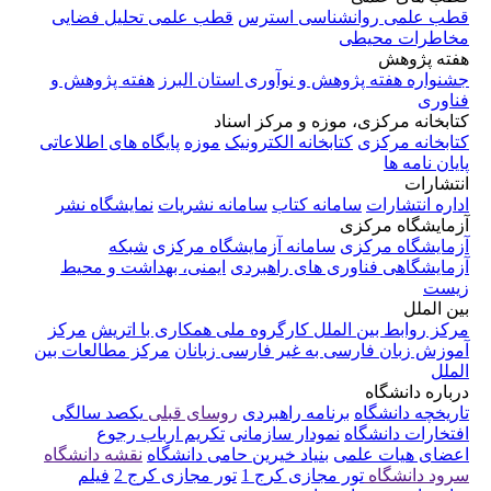
قطب علمی روانشناسی استرس
قطب علمی تحلیل فضایی
مخاطرات محیطی
هفته پژوهش
جشنواره هفته پژوهش و نوآوری استان البرز
هفته پژوهش و
فناوری
کتابخانه مرکزی، موزه و مرکز اسناد
کتابخانه مرکزی
کتابخانه الکترونیک
موزه
پایگاه های اطلاعاتی
پایان نامه ها
انتشارات
اداره انتشارات
سامانه کتاب
سامانه نشریات
نمایشگاه نشر
آزمایشگاه مرکزی
آزمایشگاه مرکزی
سامانه آزمایشگاه مرکزی
شبکه
آزمایشگاهی فناوری های راهبردی
ایمنی، بهداشت و محیط
زیست
بین الملل
مرکز روابط بین الملل
کارگروه ملی همکاری با اتریش
مرکز
آموزش زبان فارسی به غیر فارسی زبانان
مرکز مطالعات بین
الملل
درباره دانشگاه
تاریخچه دانشگاه
برنامه راهبردی
روسای قبلی
یکصد سالگی
افتخارات دانشگاه
نمودار سازمانی
تکریم ارباب رجوع
اعضای هیات علمی
بنیاد خیرین حامی دانشگاه
نقشه دانشگاه
سرود دانشگاه
تور مجازی کرج 1
تور مجازی کرج 2
فیلم