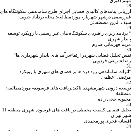
میثم اکبری
28
ارزیابی پیامدهای کالبدی-فضایی اجرای طرح ساماندهی سکونتگاه های
غیررسمی درشهر شهریار- موردمطالعه: محله بردآباد جنوبی
سیف الدین مصطفائی
29
" برنامه ریزی راهبردی سکونتگاه های غیر رسمی با رویکرد توسعه
پایدار شهری
مریم قهرمانی صارم
30
نقش تحلیل فضایی شهردر ارتقاءدرآمد های پایدار شهرداری ها"
رضا شریفی فردویی
31
"اثرات ساماندهی رود دره ها بر فضای های شهری با رویکرد
مرتضی اعظمی
32
توسعه درونی شهرمشهدبا تاکیدبربافت های فرسوده- موردمطالعه:
منطقه4
محبوبه حجی زاده
33
تحلیل فضایی کیفیت محیطی در بافت های فرسوده شهری منطقه 11
شهر تهران
افسانه فخری پورمحمدی
34