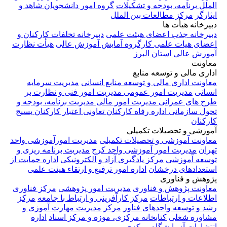
الملل
برنامه، بودجه و تشکیلات
گروه امور دانشجویان شاهد و
ایثارگر
مرکز مطالعات بین الملل
دبیرخانه هیأت ها
دبیرخانه جذب اعضای هیئت علمی
دبیرخانه تخلفات کارکنان و
اعضای هیات علمی
کارگروه آمایش آموزش عالی
هیأت نظارت
آموزش عالی استان البرز
معاونت
اداری مالی و توسعه منابع
معاونت اداری مالی و توسعه منابع انسانی
مدیریت سرمایه
انسانی
مدیریت امور عمومی
مدیریت امور فنی و نظارت بر
طرح های عمرانی
مدیریت امور مالی
مدیریت برنامه، بودجه و
تحول سازمانی
اداره رفاه کارکنان
تعاونی اعتبار کارکنان
بسیج
کارکنان
آموزشی و تحصیلات تکمیلی
معاونت آموزشی و تحصیلات تکمیلی
مدیریت امورآموزشی واحد
تهران
مدیریت امور آموزشی واحد کرج
مدیریت برنامه ریزی و
توسعه آموزشی
مرکز یادگیری آزاد و الکترونیکی
اداره حمایت از
استعدادهای درخشان
اداره امور ترفیع و ارتقاء هیئت علمی
پژوهش و فناوری
معاونت پژوهش و فناوری
مدیریت امور پژوهشی
مرکز فناوری
اطلاعات و ارتباطات
مرکز کارآفرینی و ارتباط با جامعه
مرکز
رشد و توسعه واحدهای فناور
مرکز مدیریت مهارت آموزی و
مشاوره شغلی
کتابخانه مرکزی، موزه و مرکز اسناد
اداره
انتشارات
آزمایشگاه مرکزی