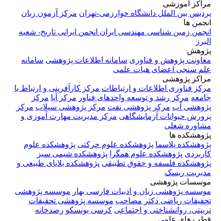
مراکز آموزشی
پردیس بین الملل دانشگاه خوارزمی-تهران
مرکز آزمون زبان
انجمن ها
انجمن زمین شناسی مهندسی ایران
انجمن ایرانی تاریخ- شعبه
البرز
پژوهش
معاونت پژوهش و فناوری
سامانه اطلاعات پژوهشی
سامانه
علم سنجی اعضای هیات علمی
مراکز پژوهشی
مرکز فناوری اطلاعات و ارتباطات
مرکز کارآفرینی و ارتباط با
جامعه
مرکز رشد و توسعه واحدهای فناور
مرکز آپا
مرکز
پژوهشی آب
مرکز پژوهشی نفت
مرکز پژوهشی سیلاب
مرکز
پرورش حیوانات آزمایشگاهی
مرکز مدیریت مهارت آموزی و
مشاوره شغلی
پژوهشکده ها
پژوهشکده پلاسما
پژوهشکده علوم حرکتی
پژوهشکده علوم
کاربردی
پژوهشکده علوم همگرا
پژوهشکده شیمی سبز
پژوهشکده فلسفه و حقوق تطبیقی
پژوهشکده بلایای طبیعی و
مدیریت ریسک
موسسات پژوهشی
موسسه پژوهشی زبان و ادبیات فارسی بهار
موسسه پژوهشی
تحقیقات ریاضی دکتر مصاحب
موسسه پژوهشی تحقیقات
تربیتی، روانشناختی و اجتماعی
کرسی یونسکو
رصدخانه
قطب های علمی