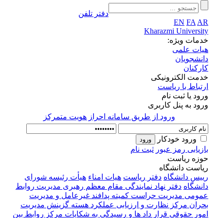
دفتر تلفن
EN
FA
AR
Kharazmi University
خدمات ویژه:
هیات علمی
دانشجویان
کارکنان
خدمت الکترونیکی
ارتباط با ریاست
ورود یا ثبت نام
ورود به پنل کاربری
ورود از طريق سامانه احراز هويت متمركز
ورود خودکار
بازیابی رمز عبور
ثبت نام
حوزه ریاست
ریاست دانشگاه
رییس دانشگاه
دفتر ریاست
هیات امناء
هیأت رئیسه
شورای
دانشگاه
دفتر نهاد نمایندگی مقام معظم رهبری
مدیریت روابط
عمومی
مدیریت حراست
کمیته پدافند غیرعامل و مدیریت
بحران
مرکز نظارت و ارزیابی عملکرد
هسته گزینش
مدیریت
امور حقوقی قرار داد ها و رسیدگی به شکایات
مرکز روابط بین