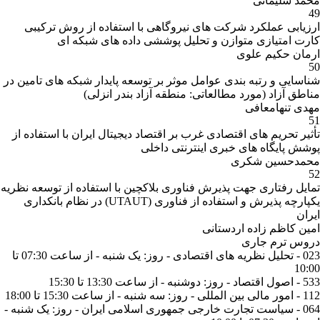
محمد سلیمانی
49
ارزیابی عملکرد شرکت های نیروگاهی با استفاده از روش ترکیبی
کارت امتیازی متوازن و تحلیل پوششی داده های شبکه ای
ارمان حکیم علوی
50
شناسایی و رتبه بندی عوامل موثر بر توسعه پایدار شبکه های تامین در
مناطق آزاد (مورد مطالعاتی: منطقه آزاد بندر انزلی)
مهدی تنهامعافی
51
تأثیر تحریم های اقتصادی غرب بر اقتصاد دیجیتال ایران با استفاده از
پوشش پایگاه های خبری اینترنتی داخلی
محمدحسین شکری
52
تمایل رفتاری جهت پذیرش فناوری بلاکچین با استفاده از توسعه نظریه
یکپارچه پذیرش و استفاده از فناوری (UTAUT) در نظام بانکداری
ایران
امین کاظم زاده اردستانی
دروس ترم جاری
023 - تحلیل نظریه های اقتصادی - روز: یک شنبه - از ساعت 07:30 تا
10:00
533 - اصول اقتصاد - روز: دوشنبه - از ساعت 13:30 تا 15:30
112 - امور مالی بین المللی - روز: سه شنبه - از ساعت 15:30 تا 18:00
064 - سیاست تجارت خارجی جمهوری اسلامی ایران - روز: یک شنبه -