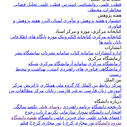
قطب علمی روانشناسی استرس
قطب علمی تحلیل فضایی
مخاطرات محیطی
هفته پژوهش
جشنواره هفته پژوهش و نوآوری استان البرز
هفته پژوهش و
فناوری
کتابخانه مرکزی، موزه و مرکز اسناد
کتابخانه مرکزی
کتابخانه الکترونیک
موزه
پایگاه های اطلاعاتی
پایان نامه ها
انتشارات
اداره انتشارات
سامانه کتاب
سامانه نشریات
نمایشگاه نشر
آزمایشگاه مرکزی
آزمایشگاه مرکزی
سامانه آزمایشگاه مرکزی
شبکه
آزمایشگاهی فناوری های راهبردی
ایمنی، بهداشت و محیط
زیست
بین الملل
مرکز روابط بین الملل
کارگروه ملی همکاری با اتریش
مرکز
آموزش زبان فارسی به غیر فارسی زبانان
مرکز مطالعات بین
الملل
درباره دانشگاه
تاریخچه دانشگاه
برنامه راهبردی
روسای قبلی
یکصد سالگی
افتخارات دانشگاه
نمودار سازمانی
تکریم ارباب رجوع
اعضای هیات علمی
بنیاد خیرین حامی دانشگاه
نقشه دانشگاه
سرود دانشگاه
تور مجازی کرج 1
تور مجازی کرج 2
فیلم