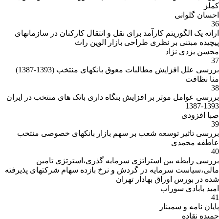
کملز
احسان گلوانی
36
ارائه یک الگوریتم کارآمد برای نقل و انتقال کارکنان در سازمانهای
پیچیده مبتنی بر نظری طراحی بازار الوین راث
محسن یزدی نژاد
37
بررسی علل افزایش مطالبات معوق بانکهای منتخب (1393-1387)
منا نظافت
38
بررسی عوامل موثر بر افزایش بنگاه داری بانک های منتخب در ایران
1393-1387
صبا افزودی
39
بررسی تاثیر توسعه شعب بر سهم بازار بانکهای خصوصی منتخب
عاطفه محمدی
40
بررسی رابطه بین استراتژی سرمایه گذری،استرتژی تامین
مالی،سیاست سرمایه در گردش و نرخ بازده سهام شرکتهای پذیرفته
شده در بورس اوراق بهادار تهران
امید بابادی سوراب
41
پایان نامه و سمینار
حمیده نقاده