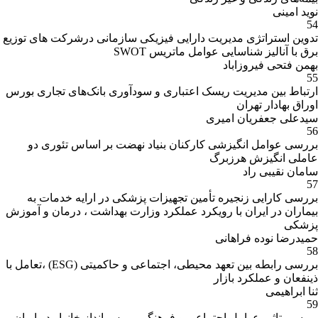
نوید امینی
54
تدوین استراتژی مدیریت دارایی فیزیکی سازمانی درشرکت های توزیع
برق با آنالیز شناسایی عوامل ماتریس SWOT
بهمن فتحی فیروزاباد
55
ارتباط بین مدیریت ریسک اعتباری و سودآوری بانک‌های تجاری بورس
اوراق بهادار تهران
سیدعلی جعفریان امیری
56
بررسی عوامل انگیزشی کارکنان بنیاد نهضت بر اساس تئوری دو
عاملی انگیزش هرزبرگ
سامان نقیبی راد
57
بررسی کارایی زنجیره تأمین تجهیزات پزشکی در ارایه خدمات به
بیماران در ایران با رویکرد عملکرد وزارت بهداشت ، درمان و آموزش
پزشکی
حمیدرضا نوده فراهانی
58
بررسی رابطه بین تعهد محیطی، اجتماعی و حاکمیتی (ESG) ،تعامل با
ذینفعان و عملکرد بازار
ثنا ابراهیمی
59
بررسی تاثیر عوامل اجتماعی و فرهنگی بر پس انداز خانوار در ایران