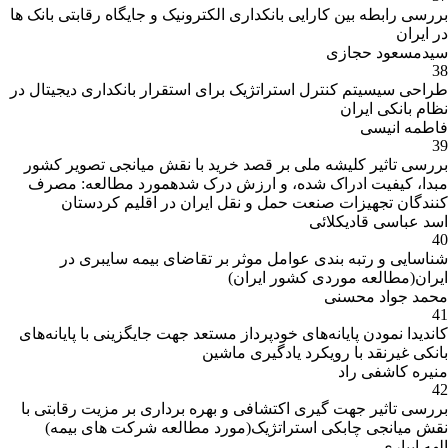
بررسی رابطه بین کارایی بانکداری الکترونیک و جایگاه رقابتی بانک ها
در ایران
سیدمسعود حجازی
38
طراحی سیسیتم کنترل استراتژیک برای استقرار بانکداری دیجیتال در
نظام بانکی ایران
فاطمه انیسی
39
بررسی تاثیر کلیشه ملی بر قصد خرید با نقش میانجی تصویر کشور
مبدا، کیفیت ادراک شده، و ارزش درک شدهمورد مطالعه: مصرف
کنندگان تجهیزات صنعت حمل و نقل ایران در اقلیم کردستان
اسد عباسی قادیکلائی
40
شناسایی و رتبه بندی عوامل موثر بر تقاضای بیمه سایبری در
ایران(مطالعه موردی کشور ایران)
محمد جواد محسنی
41
کاندیدا نمودن پایانه‌های خودپرداز مستعد جهت جایگزینی با پایانه‌های
بانکی غیرنقد با رویکرد یادگیری ماشین
منیره کاشفی راد
42
بررسی تاثیر جهت گیری اکتشافی و بهره برداری بر مزیت رقابتی با
نقش میانجی چابکی استراتژیک(مورد مطالعه شرکت های بیمه)
الهه ابیاری