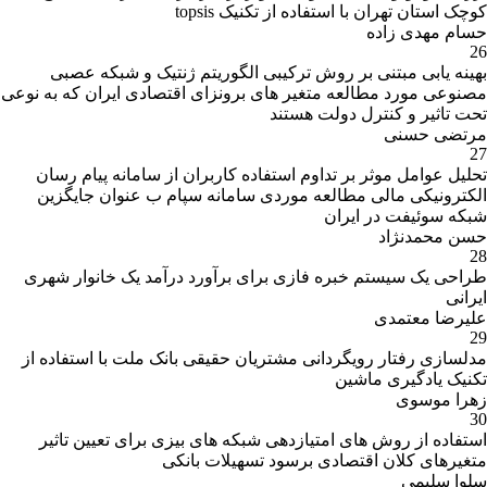
کوچک استان تهران با استفاده از تکنیک topsis
حسام مهدی زاده
26
بهینه یابی مبتنی بر روش ترکیبی الگوریتم ژنتیک و شبکه عصبی
مصنوعی مورد مطالعه متغیر های برونزای اقتصادی ایران که به نوعی
تحت تاثیر و کنترل دولت هستند
مرتضی حسنی
27
تحلیل عوامل موثر بر تداوم استفاده کاربران از سامانه پیام رسان
الکترونیکی مالی مطالعه موردی سامانه سپام ب عنوان جایگزین
شبکه سوئیفت در ایران
حسن محمدنژاد
28
طراحی یک سیستم خبره فازی برای برآورد درآمد یک خانوار شهری
ایرانی
علیرضا معتمدی
29
مدلسازی رفتار رویگردانی مشتریان حقیقی بانک ملت با استفاده از
تکنیک یادگیری ماشین
زهرا موسوی
30
استفاده از روش های امتیازدهی شبکه های بیزی برای تعیین تاثیر
متغیرهای کلان اقتصادی برسود تسهیلات بانکی
سلوا سلیمی