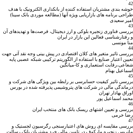
42
خوشه بندی مشتریان استفاده کننده از بانکداری الکترونیک با هدف
طراحی برنامه های بازاریابی ویژه آنها (مطالعه موردی بانک سینا)
امیر سعیدی
43
بررسی فناوری زنجیره بلوکی و ارز دیجیتال، فرصت‌ها و تهدیدهای آن
و رفتارشناسی فعالین این بازار در ایران
منا مونسی
44
بررسی تاثیر متغیر های کلان اقتصادی در پیش بینی وجه نقد آتی جهت
تعیین اعتبار صنایع با استفاده از الگوریتم ترکیبی شبکه عصبی پایه
شعاعی،رقابت استعماری و کا-میانگین
اسماعیل بهنام
45
بررسی تاثیر کیفیت حسابرسی بر رابطه بین ویژگی های شرکت و
درماندگی مالی در شرکت های پتروشیمی پذیرفته شده در بورس
اوراق بهادار تهران
محمد اسماعیل پور
46
بررسی و تعیین اشتهای ریسک بانک های منتخب ایران
رضا خرمی
47
بررسی مقایسه ای روش های اعتبارسنجی رگرسیون لجستیک و
ماتریس زنجیره مارکوف در تامین مالی خرد مشتریان بانک رسالت