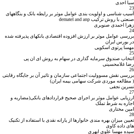
سبا احدی
23
آسیب شناسی و اولویت بندی عوامل موثر بر رایطه بانک و بنگاههای
صنعتی با روش ترکیب dematel and anp
زهرا احمدی صنوبری
24
بررسی عوامل موثر بر ارزش افزوده اقتصادی بانکهای پذیرفته شده
در بورس ایران
مهسا پرتوی اسکویی
25
انتخاب صندوق سرمایه گذاری در سهام به روش ای ان پی
رضا غلامحسینی
26
بررسی نقش مسوولیت اجتماعی سازمان و تاثیر آن بر جایگاه رقابتی
( مطالعه موردی شرکت سهامی بیمه ایران)
نسرین نجفی
27
ارزیابی عوامل موثر بر اجرای صحیح قراردادهای بانکی(مضاربه و
اجاره به شرط تملک
امین مختاری
28
تعیین میزان بهره مندی خانوارها از یارانه نقدی با استفاده از تکنیک
های داده کاوی
سیده مهسا علوی ابهری