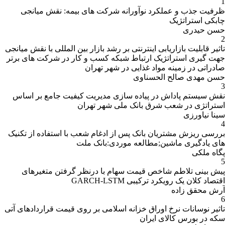
1
ظرفیت جذب و عملکرد نوآورانه شرکت های بیمه: نقش میانجی
چابکی استراتژیک
حسن حیدری
2
تاثیر قابلیت بازاریابی اینترنتی بر رشد بازار بین المللی با نقش میانجی
جهت گیری استراتژیک ارتباط شبکه کسب و کار در شرکت های برتر
صادراتی در زمینه مواد غذایی در شهر تهران
حسن مهدی صالح الحسناوی
3
نقش سیستم پاداش در پیاده سازی مدیریت کیفیت جامع بر اساس
استراتژی در شعب شرق بانک ملی شهر تهران
سینا نیاورزی
4
بررسی ریزش مشتریان بانک پس از ادغام شعب با استفاده از تکنیک
های یادگیری ماشین;مطالعه موردی:بانک ملت
پگاه ملکی
5
پیش بینی تلاطم شاخص قیمت سهام با درنظر گرفتن متغیرهای
اقتصاد کلان یک رویکرد ترکیبی GARCH-LSTM
آرش محقق زاده
6
تاثیر نوسانات نرخ اوراق خزانه اسلامی بر روی قیمت قراردادهای آتی
سکه در بورس کالای ایران