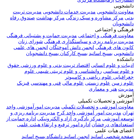
دانشجویی
معاونت دانشجویی
مدیریت خدمات دانشجویی
مدیریت تربیت
بدنی
مرکز مشاوره و سبک زندگی
مرکز بهداشت
صندوق رفاه
دانشجویان
فرهنگی و اجتماعی
معاونت فرهنگی و اجتماعی
مدیریت حمایت و پشتیبانی فرهنگی
مدیریت برنامه ریزی و سیاستگذاری فرهنگی
شورای زنان
کانون های فرهنگی
انجمن دانش آموختگان
انجمن های علمی
دانشجویی
بسیج اساتید
بسیج کارکنان
بسیج دانشجویان
دانشکده
ادبیات و علوم انسانی
اقتصاد
تربیت بدنی و علوم ورزشی
حقوق
و علوم سیاسی
روانشناسی و علوم تربیتی
شیمی
علوم
جغرافیایی
علوم ریاضی و کامپیوتر
علوم زمین
علوم زیستی
علوم مالی
فنی و مهندسی
فیزیک
مدیریت
هنر و معماری
آموزش
آموزشی و تحصیلات تکمیلی
معاونت آموزشی و تحصیلات تکمیلی
مدیریت امورآموزشی واحد
تهران
مدیریت امور آموزشی واحد کرج
مدیریت برنامه ریزی و
توسعه آموزشی
مرکز یادگیری آزاد و الکترونیکی
اداره حمایت از
استعدادهای درخشان
اداره امور ترفیع و ارتقاء هیئت علمی
اعضای هیات علمی
صفحه شخصی اساتید
انجمن اساتید دانشگاه
بسیج اساتید