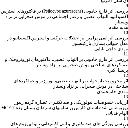
ای سان اکبرنیا
9
بررسی اثر قارچ جادویی (Psilocybe azurescens) بر فاکتورهای استرس
اکسیداتیو، التهاب عصبی و رفتار اجتماعی در موش صحرایی نر نژاد
ویستار
هدیه مقدم
10
بررسی اثر ایمی پرامین بر اختلالات حرکتی و استرس اکسیداتیو در
مدل حیوانی بیماری پارکینسون
مهدی حاجی بابایی
11
بررسی اثر قارچ جادویی بر التهاب عصبی، فاکتورهای نوروتروفیک و
عملکردهای شناختی موش صحرایی نر نژاد ویستار
پریسا اکبری
12
اثر محرومیت از خواب بر التهاب عصبی، نوروژنز و عملکردهای
شناختی در موش صحرایی نر نژاد ویستار
مهدی خانمحمدی
13
ارزیابی خصوصیات بیولوژیکی و ضد تکثیری عصاره گرده زنبور
ریزپوشانی شده استان فارس بر سلولهای سرطان پستان رده MCF-7
الهام قدیانی
14
بررسی ویژگی های ضد تکثیری و آنتی اکسیدانی نانو لیپوزوم های