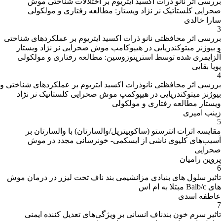
بررسی اثر نانو ذرات اکسید ایتریوم بر اختلالات شناختی موش
صحرایی کلستاتیک نر نژاد ویستار: مطالعه رفتاری و مولکولی
سارا خالدی
3
بررسی اثر محافظتی نانو ذرات اکسید ایتریوم بر عملکردهای شناختی
و بیوژنز میتوکندریایی در هیپوکامپ موش صحرایی نر نژاد ویستار
آلزایمری شده توسط استرپتوزوسین: مطالعه رفتاری و مولکولی
پویا بقایی
4
بررسی اثر محافظتی نانوذرات اکسید ایتریوم بر عملکردهای شناختی و
بیوژنز میتوکندریایی در هیپوکمپ موش صحرایی کلستاتیک نر نژاد
ویستار مطالعه رفتاری و مولکولی
زینب امیری
5
مقایسه اثرات انترستو (ساکوبیتریل/والسارتان) با والسارتان بر
آسیب‌های کلیوی ناشی از ایسکمی- خونرسانی مجدد در موش
صحرایی
پروین رامیان
6
تاثیر سلول های بنیادی مزانشیمی بند ناف تحت لیزر در درمان موش
های Balb/c مبتلا به ام اس
عاطفه اسدی
7
تاثیر سرم خون بندناف انسانی بر ویژگی‌های تعدیل کننده ایمنی