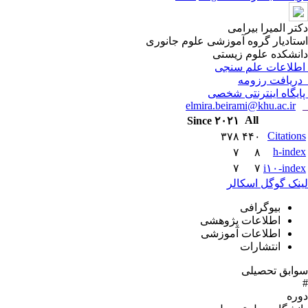
دکتر المیرا بیرامی
استادیار گروه آموزشی علوم جانوری
دانشکده علوم زیستی
اطلاعات علم سنجی
دریافت رزومه
پایگاه اینترنتی شخصی
elmira.beirami@khu.ac.ir
All
Since ۲۰۲۱
Citations
۳۷۸
۴۴۰
h-index
۷
۸
۷
۷
i۱۰-index
لینک گوگل اسکالر
بیوگرافی
اطلاعات پژوهشی
اطلاعات آموزشی
انتشارات
سوابق تحصیلی
#
دوره