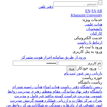
دفتر تلفن
EN
FA
AR
Kharazmi University
خدمات ویژه:
هیات علمی
دانشجویان
کارکنان
خدمت الکترونیکی
ارتباط با ریاست
ورود یا ثبت نام
ورود به پنل کاربری
ورود از طريق سامانه احراز هويت متمركز
ورود خودکار
بازیابی رمز عبور
ثبت نام
حوزه ریاست
ریاست دانشگاه
رییس دانشگاه
دفتر ریاست
هیات امناء
هیأت رئیسه
شورای
دانشگاه
دفتر نهاد نمایندگی مقام معظم رهبری
مدیریت روابط
عمومی
مدیریت حراست
کمیته پدافند غیرعامل و مدیریت
بحران
مرکز نظارت و ارزیابی عملکرد
هسته گزینش
مدیریت
امور حقوقی قرار داد ها و رسیدگی به شکایات
مرکز روابط بین