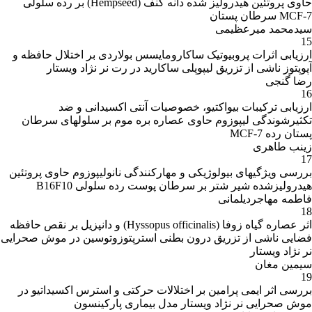
حاوی پروتئین هیدرولیز شده دانه کنف (Hempseed) بر رده سلولی
MCF-7 سرطان پستان
سیدمحمد میرعظیمی
15
ارزیابی اثرات پروبیوتیک ساکارومایسس بولاردی بر اختلال حافظه و
آپوپتوز ناشی از تزریق لیپوپلی ساکارید در رت نر نژاد ویستار
رضا گنجی
16
ارزیابی ترکیبات بیواکتیو، خصوصیات آنتی اکسیدانی و ضد
تکثیرشوندگی لیپوزوم حاوی عصاره بره موم بر سلولهای سرطان
پستان رده MCF-7
زینب طاهری
17
بررسی ویژگیهای بیولوژیکی و مهارکنندگی نانولیپوزوم حاوی پروتئین
هیدرولیزشده شیر شتر بر سرطان پوست رده سلولی B16F10
فاطمه مهاجردیلمانی
18
اثر عصاره گیاه زوفا (Hyssopus officinalis) و دانپزیل بر نقص حافظه
فضایی ناشی از تزریق درون بطنی استرپتوزوتوسین در موش صحرایی
نر نژاد ویستار
سیمین مغان
19
بررسی اثر ایمی پرامین بر اختلالات حرکتی و استرس اکسیداتیو در
موش صحرایی نر نژاد ویستار مدل بیماری پارکینسون