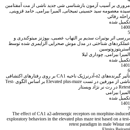
مروری بر آسیب آزمون بازشناسی شی جدید ناشی از مت آمفتامبن
سیده معصومه سید حسینی تمیجانی, المیرا بیرامی, حامد قزوینی,
راحله رفائی
تکمیل شده
1400
5
بررسی اثر بوتیرات سدیم بر التهاب عصبی، بیوژنز میتوکندری و
عملکردهای شناختی در مدل موش صحرایی آلزایمری شده توسط
استرپتوزوتوسین
المیرا بیرامی, چوداری لیلا
تکمیل شده
1401
6
تأثیر گیرنده‌های a2-آدرنرژیک ناحیه CA1 بر روی رفتارهای اکتشافی
ناشی از مورفین در تست Elevated plus-maze بر اساس الگوی Test-
Retest در رت نر نژاد ویستار
المیرا بیرامی
تکمیل شده
1401
7
The effect of CA1 a2-adrenergic receptors on morphine-induced
exploratory behaviors in the elevated plus maze test based on a test-
retest paradigm in male Wistar rat
Elmira Beirami