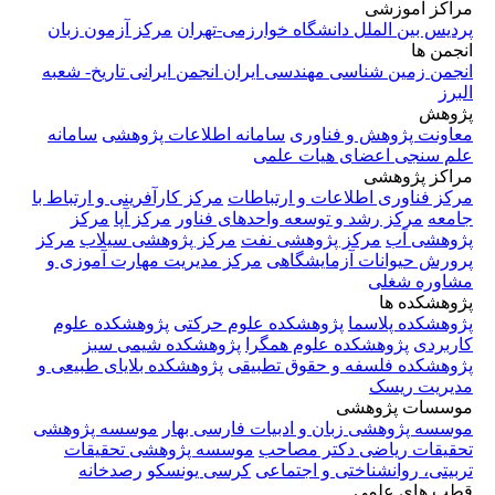
مراکز آموزشی
پردیس بین الملل دانشگاه خوارزمی-تهران
مرکز آزمون زبان
انجمن ها
انجمن زمین شناسی مهندسی ایران
انجمن ایرانی تاریخ- شعبه
البرز
پژوهش
معاونت پژوهش و فناوری
سامانه اطلاعات پژوهشی
سامانه
علم سنجی اعضای هیات علمی
مراکز پژوهشی
مرکز فناوری اطلاعات و ارتباطات
مرکز کارآفرینی و ارتباط با
جامعه
مرکز رشد و توسعه واحدهای فناور
مرکز آپا
مرکز
پژوهشی آب
مرکز پژوهشی نفت
مرکز پژوهشی سیلاب
مرکز
پرورش حیوانات آزمایشگاهی
مرکز مدیریت مهارت آموزی و
مشاوره شغلی
پژوهشکده ها
پژوهشکده پلاسما
پژوهشکده علوم حرکتی
پژوهشکده علوم
کاربردی
پژوهشکده علوم همگرا
پژوهشکده شیمی سبز
پژوهشکده فلسفه و حقوق تطبیقی
پژوهشکده بلایای طبیعی و
مدیریت ریسک
موسسات پژوهشی
موسسه پژوهشی زبان و ادبیات فارسی بهار
موسسه پژوهشی
تحقیقات ریاضی دکتر مصاحب
موسسه پژوهشی تحقیقات
تربیتی، روانشناختی و اجتماعی
کرسی یونسکو
رصدخانه
قطب های علمی