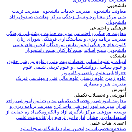
دانشجویی
معاونت دانشجویی
مدیریت خدمات دانشجویی
مدیریت تربیت
بدنی
مرکز مشاوره و سبک زندگی
مرکز بهداشت
صندوق رفاه
دانشجویان
فرهنگی و اجتماعی
معاونت فرهنگی و اجتماعی
مدیریت حمایت و پشتیبانی فرهنگی
مدیریت برنامه ریزی و سیاستگذاری فرهنگی
شورای زنان
کانون های فرهنگی
انجمن دانش آموختگان
انجمن های علمی
دانشجویی
بسیج اساتید
بسیج کارکنان
بسیج دانشجویان
دانشکده
ادبیات و علوم انسانی
اقتصاد
تربیت بدنی و علوم ورزشی
حقوق
و علوم سیاسی
روانشناسی و علوم تربیتی
شیمی
علوم
جغرافیایی
علوم ریاضی و کامپیوتر
علوم زمین
علوم زیستی
علوم مالی
فنی و مهندسی
فیزیک
مدیریت
هنر و معماری
آموزش
آموزشی و تحصیلات تکمیلی
معاونت آموزشی و تحصیلات تکمیلی
مدیریت امورآموزشی واحد
تهران
مدیریت امور آموزشی واحد کرج
مدیریت برنامه ریزی و
توسعه آموزشی
مرکز یادگیری آزاد و الکترونیکی
اداره حمایت از
استعدادهای درخشان
اداره امور ترفیع و ارتقاء هیئت علمی
اعضای هیات علمی
صفحه شخصی اساتید
انجمن اساتید دانشگاه
بسیج اساتید