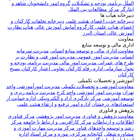
الملل
برنامه، بودجه و تشکیلات
گروه امور دانشجویان شاهد و
ایثارگر
مرکز مطالعات بین الملل
دبیرخانه هیأت ها
دبیرخانه جذب اعضای هیئت علمی
دبیرخانه تخلفات کارکنان و
اعضای هیات علمی
کارگروه آمایش آموزش عالی
هیأت نظارت
آموزش عالی استان البرز
معاونت
اداری مالی و توسعه منابع
معاونت اداری مالی و توسعه منابع انسانی
مدیریت سرمایه
انسانی
مدیریت امور عمومی
مدیریت امور فنی و نظارت بر
طرح های عمرانی
مدیریت امور مالی
مدیریت برنامه، بودجه و
تحول سازمانی
اداره رفاه کارکنان
تعاونی اعتبار کارکنان
بسیج
کارکنان
آموزشی و تحصیلات تکمیلی
معاونت آموزشی و تحصیلات تکمیلی
مدیریت امورآموزشی واحد
تهران
مدیریت امور آموزشی واحد کرج
مدیریت برنامه ریزی و
توسعه آموزشی
مرکز یادگیری آزاد و الکترونیکی
اداره حمایت از
استعدادهای درخشان
اداره امور ترفیع و ارتقاء هیئت علمی
پژوهش و فناوری
معاونت پژوهش و فناوری
مدیریت امور پژوهشی
مرکز فناوری
اطلاعات و ارتباطات
مرکز کارآفرینی و ارتباط با جامعه
مرکز
رشد و توسعه واحدهای فناور
مرکز مدیریت مهارت آموزی و
مشاوره شغلی
کتابخانه مرکزی، موزه و مرکز اسناد
اداره
انتشارات
آزمایشگاه مرکزی