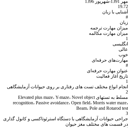
مهر 1391-شهریور 1396
19.72
آشنایی با زبان
#
زبان
میزان مهارت ترجمه
میزان مهارت مکالمه
1
انگلیسی
عالی
خوب
مهارت‌های حرفه‌ای
#
عنوان مهارت‌ حرفه‌اى
تاریخ آغاز فعالیت
1
انجام انواع مختلف تست های رفتاری بر روی حیوانات آزمایشگاهی
2
مسلط به تستهای Elevated plus maze، Y-maze، Novel object
recognition، Passive avoidance، Open field، Morris water maze،
Beam، Pole and Rotarod test
3
جراحی حیوانات آزمایشگاهی با دستگاه استرئوتاکسی و کانول گذاری
در قسمت های مختلف مغز حیوان