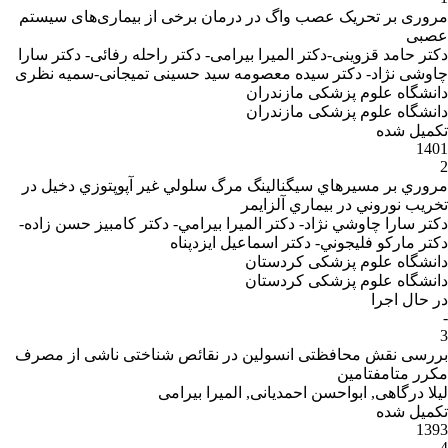
مروری بر تحریک عصب واگ در درمان برخی از بیماری‌های سیستم
عصبی
دکتر حامد قزوینی-دکتر المیرا بیرامی- دکتر راحله رفائی- دکتر سارا
چاوشی نژاد- دکتر سیده معصومه سید حسینی تمیجانی-سمیه نظری
دانشگاه علوم پزشکی مازندران
دانشگاه علوم پزشکی مازندران
تکمیل شده
1401
2
مروري بر مسيرهاي سيگنالينگ مرگ سلولي غير آپوپتوزي دخيل در
تخريب نوروني در بيماري آلزايمر
دکتر سارا چاوشي نژاد- دکتر الميرا بيرامي- دکتر كامبيز حسن زاده-
دکتر ماركو فليجوني- دکتر اسماعيل ايزدپناه
دانشگاه علوم پزشکی کردستان
دانشگاه علوم پزشکی کردستان
در حال اجرا
-
3
بررسی نقش محافظتی انسولین در نقائص شناختی ناشی از مصرف
مکرر متامفتامین
لیلا درگاهی, ابواحسن احمدیانی, المیرا بیرامی
تکمیل شده
1393
4