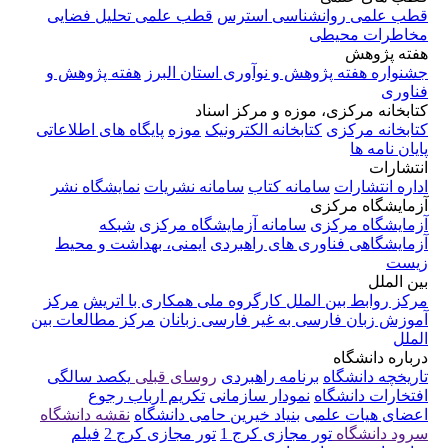
قطب علمی روانشناسی استرس
قطب علمی تحلیل فضایی
مخاطرات محیطی
هفته پژوهش
جشنواره هفته پژوهش و نوآوری استان البرز
هفته پژوهش و
فناوری
کتابخانه مرکزی، موزه و مرکز اسناد
کتابخانه مرکزی
کتابخانه الکترونیک
موزه
پایگاه های اطلاعاتی
پایان نامه ها
انتشارات
اداره انتشارات
سامانه کتاب
سامانه نشریات
نمایشگاه نشر
آزمایشگاه مرکزی
آزمایشگاه مرکزی
سامانه آزمایشگاه مرکزی
شبکه
آزمایشگاهی فناوری های راهبردی
ایمنی، بهداشت و محیط
زیست
بین الملل
مرکز روابط بین الملل
کارگروه ملی همکاری با اتریش
مرکز
آموزش زبان فارسی به غیر فارسی زبانان
مرکز مطالعات بین
الملل
درباره دانشگاه
تاریخچه دانشگاه
برنامه راهبردی
روسای قبلی
یکصد سالگی
افتخارات دانشگاه
نمودار سازمانی
تکریم ارباب رجوع
اعضای هیات علمی
بنیاد خیرین حامی دانشگاه
نقشه دانشگاه
سرود دانشگاه
تور مجازی کرج 1
تور مجازی کرج 2
فیلم