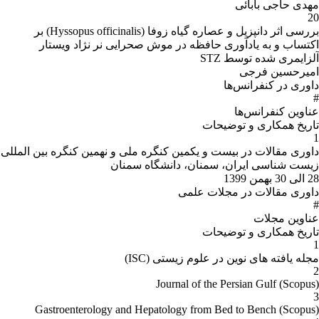
مهدی حاجی بابائی
20
بررسی اثر دانپزیل و عصاره گیاه زوفا (Hyssopus officinalis) بر
اکتساب و به یادآوری حافظه در موش صحرایی نر نژاد ویستار
آلزایمری شده توسط STZ
امیرحسین فرجی
داوری در کنفرانس‌ها
#
عناوین کنفرانس‌ها
تاریخ همکارى و توضیحات
1
داوری مقالات در بیست و یکمین کنگره ملی و نهمین کنگره بین المللی
زیست شناسی ایران، سمنان، دانشگاه سمنان
28 الی 30 بهمن 1399
داوری مقالات در مجلات علمی
#
عناوین مجلات
تاریخ همکارى و توضیحات
1
مجله یافته های نوین در علوم زیستی (ISC)
2
(Scopus) Journal of the Persian Gulf
3
Gastroenterology and Hepatology from Bed to Bench (Scopus)