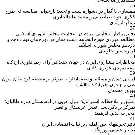
36
همسازی یا گذار در دشواره سنت و تجدد: بازخوانی مقایسه ای طرح
فکری جواد طباطبایی و محمد عابدالجابری
نیما بهاروندی
37
تحلیل رفتار انتخاباتی مردم در انتخابات مجلس شورای اسلامی :
مطالعه موردی حوزه انتخابیه دشت مغان در دوره های نهم ، دهم و
یازدهم مجلس شورای اسلامی
امیرحسین خاوندی
38
مخاطرات پیشاروی ایران در جهان جدید در آرای رضا داوری اردکانی
محمدمهدی عزیزی قادی
39
امنیتی دیدن و مسئله توسعه پایدار: با تمرکز بر منطقه کردستان ایران
طی ربع قرن اخیر(1375-1400)
بهروز محمدی
40
علایق و ملاحظات استراتژیک دول عربی در افغانستان دوره طالبان؛
تمرکز بر دگردیسی نقش عربستان و قطر
محراب الدین فرهمند
41
تاثیر تحریمهای بین المللی بر ثبات اقتصادی ایران
بختیار عیسی پورزنگنه