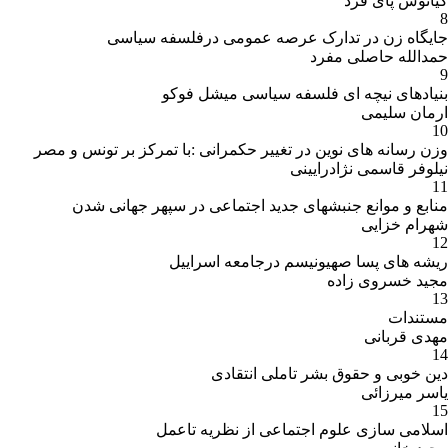
کیانوش پای فرد
8
جایگاه زن در تدارک عرصه عمومی درفلسفه سیاسی
حمدالله حاصلی مفرد
9
بنیادهای نیچه ای فلسفه سیاسی میشل فوکو
ارمان سلیمی
10
وزن رسانه های نوین در تغییر حکمرانی :با تمرکز بر تونس و مصر
نیلوفر قاسمی نژادرایینی
11
منابع و موانع جنبشهای جدید اجتماعی در سپهر جهانی شدن
شهرام خزایی
12
ریشه های پسا صهیونیسم درجامعه اسراییل
مجید خسروی زاده
13
مستندات
مهدی قربانی
14
دین خوبی و حقوق بشر تاملی انتقادی
یاسر میرزائی
15
اسلامی سازی علوم اجتماعی از نظریه تاعمل