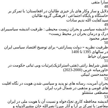
سارا متقی
48
دلایل و ساز وکار های باز خیزی طالبان در افغانستان؛ با تمرکز بر
خاستگاه و پایگاه اجتماعی / فرهنگی گروه طالبان
سیدکفایت الله ندیم سادات
49
»اندیشه سیاسی و بحران زیست محیطی : ظرفیت اندیشه سیاسیبرای
درک و درمان بحران در محیط زیست«
صفر محمود
50
ظرفیت نظریه « دولت پسارانتی» برای توضیح اقتصاد سیاسی ایران
در سالهای 1395 تا 1400
سوران خیاط
51
نقش شرایط رانتی (نفتی-استراتژیک)برثبات وبی ثباتی حکومت در
خاورمیانه عربی (2000-2023)
محمدحسن لبیکی
52
بحران آمریت، رسانه های نو پدید و سیاسی شدن هویت در نگاه اقلیت
های قومی و مذهبی در شمال غرب ایران
مصطفی منتشلو
53
اندیشه محافظه کاری تجدّدخواه و نسبت آن با هویت ملی در ایران
معاصر: با تمرکز بر آرا و آثار میرزا نصرالله خان مشیرالدوله و