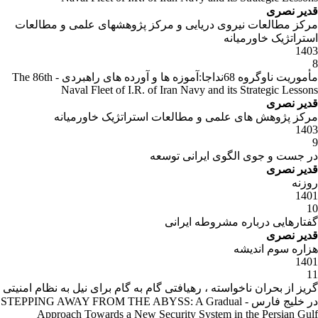
قدیر نصری
مرکز مطالعات نیروی دریایی و مرکز پژوهشهای علمی و مطالعات
استراتژیک خاورمیانه
1403
8
مأموریت ناوگروه 68نداجا:آموزه ها و آورده های راهبردی - The 86th
Naval Fleet of I.R. of Iran Navy and its Strategic Lessons
قدیر نصری
مرکز پژوهش های علمی و مطالعات استراتژیک خاورمیانه
1403
9
در جست و جوی الگوی ایرانی توسعه
قدیر نصری
روزنه
1401
10
گفتارهایی درباره مشروطه ایرانی
قدیر نصری
هزاره سوم اندیشه
1401
11
گریز از بحران ناخواسته ، رهیافتی گام به گام برای نیل به نظام امنیتی
در خلیج فارس - STEPPING AWAY FROM THE ABYSS: A Gradual
Approach Towards a New Security System in the Persian Gulf