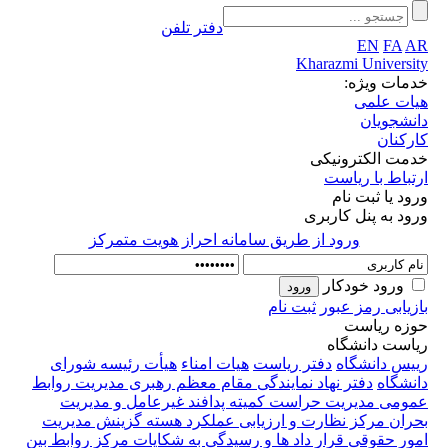
دفتر تلفن
EN
FA
AR
Kharazmi University
خدمات ویژه:
هیات علمی
دانشجویان
کارکنان
خدمت الکترونیکی
ارتباط با ریاست
ورود یا ثبت نام
ورود به پنل کاربری
ورود از طريق سامانه احراز هويت متمركز
ورود خودکار
بازیابی رمز عبور
ثبت نام
حوزه ریاست
ریاست دانشگاه
رییس دانشگاه
دفتر ریاست
هیات امناء
هیأت رئیسه
شورای
دانشگاه
دفتر نهاد نمایندگی مقام معظم رهبری
مدیریت روابط
عمومی
مدیریت حراست
کمیته پدافند غیرعامل و مدیریت
بحران
مرکز نظارت و ارزیابی عملکرد
هسته گزینش
مدیریت
امور حقوقی قرار داد ها و رسیدگی به شکایات
مرکز روابط بین