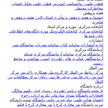
قطب علمی روانشناسی استرس
قطب علمی تحلیل فضایی
مخاطرات محیطی
هفته پژوهش
جشنواره هفته پژوهش و نوآوری استان البرز
هفته پژوهش و
فناوری
کتابخانه مرکزی، موزه و مرکز اسناد
کتابخانه مرکزی
کتابخانه الکترونیک
موزه
پایگاه های اطلاعاتی
پایان نامه ها
انتشارات
اداره انتشارات
سامانه کتاب
سامانه نشریات
نمایشگاه نشر
آزمایشگاه مرکزی
آزمایشگاه مرکزی
سامانه آزمایشگاه مرکزی
شبکه
آزمایشگاهی فناوری های راهبردی
ایمنی، بهداشت و محیط
زیست
بین الملل
مرکز روابط بین الملل
کارگروه ملی همکاری با اتریش
مرکز
آموزش زبان فارسی به غیر فارسی زبانان
مرکز مطالعات بین
الملل
درباره دانشگاه
تاریخچه دانشگاه
برنامه راهبردی
روسای قبلی
یکصد سالگی
افتخارات دانشگاه
نمودار سازمانی
تکریم ارباب رجوع
اعضای هیات علمی
بنیاد خیرین حامی دانشگاه
نقشه دانشگاه
سرود دانشگاه
تور مجازی کرج 1
تور مجازی کرج 2
فیلم