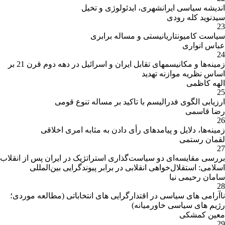
اندیشه سیاسی ایرانشهری، ایدئولوژی و تخیل
سیدنوید کله رودی
23
سیاست کامیونتاریانیستی و مساله برابری
عباس انواری
24
زمینه‌ها و مکانیسم‎های تقابل ایران و اسرائیل در دهه دوم قرن 21 بر
اساس نظریه موازنه تهدید
الهه کاظمی
25
ارزیابی الگوی فدرالیسم با تاکید بر مساله تنوع قومی
رضا قاسمی
26
زمینه‌ها، دلایل و پیامدهای رأی دادن به مثابه امری اخلاقی
لقمان رستمی
27
بررسی مقایسه‌ای دو سیاست‌گذاری استراتژیک در ایران پس از انقلاب
اسلامی: استقلال‌خواهی انقلابی در برابر پیوندگرایی بین‌المللی
سامان رحیمی نیا
28
ناآرامی های سیاسی در اقتدارگرایی های انتخاباتی (مطالعه موردی؛
رژیم های سیاسی خاورمیانه)
معین کمشکی
29