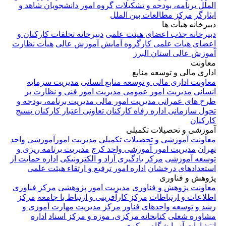
الملل
برنامه، بودجه و تشکیلات
گروه امور دانشجویان شاهد و
ایثارگر
مرکز مطالعات بین الملل
دبیرخانه هیأت ها
دبیرخانه جذب اعضای هیئت علمی
دبیرخانه تخلفات کارکنان و
اعضای هیات علمی
کارگروه آمایش آموزش عالی
هیأت نظارت
آموزش عالی استان البرز
معاونت
اداری مالی و توسعه منابع
معاونت اداری مالی و توسعه منابع انسانی
مدیریت سرمایه
انسانی
مدیریت امور عمومی
مدیریت امور فنی و نظارت بر
طرح های عمرانی
مدیریت امور مالی
مدیریت برنامه، بودجه و
تحول سازمانی
اداره رفاه کارکنان
تعاونی اعتبار کارکنان
بسیج
کارکنان
آموزشی و تحصیلات تکمیلی
معاونت آموزشی و تحصیلات تکمیلی
مدیریت امورآموزشی واحد
تهران
مدیریت امور آموزشی واحد کرج
مدیریت برنامه ریزی و
توسعه آموزشی
مرکز یادگیری آزاد و الکترونیکی
اداره حمایت از
استعدادهای درخشان
اداره امور ترفیع و ارتقاء هیئت علمی
پژوهش و فناوری
معاونت پژوهش و فناوری
مدیریت امور پژوهشی
مرکز فناوری
اطلاعات و ارتباطات
مرکز کارآفرینی و ارتباط با جامعه
مرکز
رشد و توسعه واحدهای فناور
مرکز مدیریت مهارت آموزی و
مشاوره شغلی
کتابخانه مرکزی، موزه و مرکز اسناد
اداره
انتشارات
آزمایشگاه مرکزی