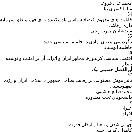
محمدعلی فروغی
سارا کسری نیا
54
قابلیت های مفهوم اقتصاد سیاسی پادشکننده برای فهم منطق سرمایه
داری رقابتی
سیدشایان میرسراجی
55
دگردیسی معنای آزادی در فلسفه سیاسی جدید
فاطمه ابویسانی
56
اقتصاد سیاسی کریدورها مجاور ایران و اثرات آن بر امنیت و توسعه
پایدار.
ابوالفضل حسینی نیک
57
تاثیر هوش مصنوعی بر رقابت نظامی جمهوری اسلامی ایران و رژیم
صهیونیستی
محمدصالح هاشمی
دانشجویان تحت مشاوره
#
عنوان
افراد
1
جهانی شدن و معنا و ارکان قدرت
کامران کرمی چمه