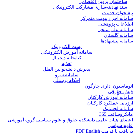
ساختمان پروین اعتصامی
سند نهادینه‌سازی مشارکت الکترونیکی
پیشخوان خدمت
سامانه احراز هویت متمرکز
اطلاعات پژوهشی
سامانه علم سنجی
سامانه گلستان
سامانه پیشنهادها
پست الکترونیک
سامانه آموزش الکترونیکی
کتابخانه دیجیتال
تغذیه
پذیرش دانشجو بین الملل
سامانه سرو
احکام پرسنلی
اتوماسیون اداری چارگون
فیش حقوقی
سامانه آموزش کارکنان
ارزیابی عملکرد کارکنان
سامانه لجستیک
مایکروسافت 365
اعضای هیات علمی
دانشکده حقوق و علوم سیاسی
گروه آموزشی
علوم سیاسی
دریافت با فرمت PDF
English