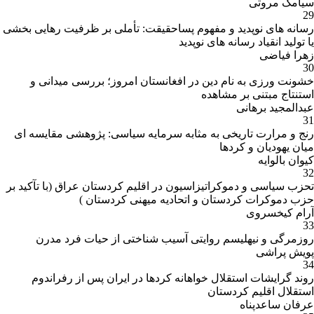
سیامک مروتی
29
رسانه های نوپدید و مفهوم پساحقیقت: تأملی بر ظرفیت رهایی بخشی
یا تولید انقیاد رسانه های نوپدید
زهرا فیاضی
30
خشونت ورزی به نام دین در افغانستان امروز؛ بررسی میدانی و
استنتاج مبتنی بر مشاهده
عبدالمجید برهانی
31
رنج و مرارت تاریخی به مثابه سرمایه سیاسی: پژوهشی مقایسه ای
میان یهودیان و کردها
کیوان بالوایه
32
تحزب سیاسی و دموکراتیزاسیون در اقلیم کردستان عراق (با تآکید بر
حزب دموکرات کردستان و اتحادیه میهنی کردستان )
آرام کیخسروی
33
روزمرگی و نیهلیسم روایتی آسیب شناختی از حیات فرد مدرن
پویش پراشی
34
روند گرایشات استقلال خواهانه کردها در ایران پس از رفراندوم
استقلال اقلیم کردستان
عرفان ساعدپناه