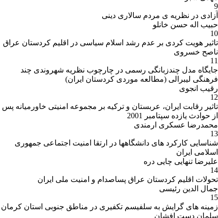
9
آزادی در نظریه ی مردم سالاری دینی
حبیب اله حسن خانلو
10
تاثیر هویت کردی بر عدم رشد اسلام سیاسی در اقلیم کردستان عراق
ناصح خسروی
11
جایگاه مدل چندزبانگی رسمی در چارچوب نظریه شهروندی چند
فرهنگی لیبرالی (مطالعه موردی کردستان ایران)
رقیب انجوی
12
تاثیر رقابت ایران، عربستان و ترکیه بر مجموعه امنیتی خاورمیانه پس
از حوادث یازده سپتامبر 2001
محمدرضا عسکری ارمندی
13
شناسایی کارکرد های دانشگاهها در ارتقا امنیت اجتماعی جمهوری
اسلامی ایران
علیرضا تنهایی چایی دره
14
تحولات اقلیم کردستان عراق پساصدام و امنیت ملی ایران
جمال الدین رئیسی
15
زمینه های گرایش به سلفیسم تکفیری در مناطق جنوبی استان کرمان
سلمان دست افشان