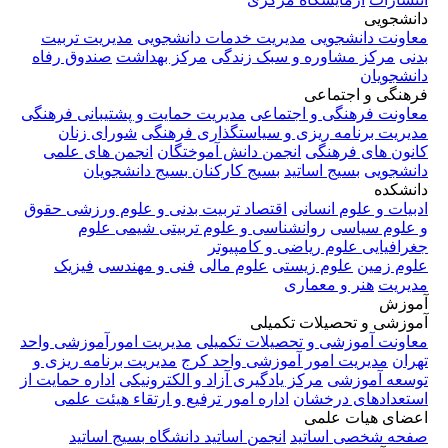
دانشجویی
معاونت دانشجویی
مدیریت خدمات دانشجویی
مدیریت تربیت
بدنی
مرکز مشاوره و سبک زندگی
مرکز بهداشت
صندوق رفاه
دانشجویان
فرهنگی و اجتماعی
معاونت فرهنگی و اجتماعی
مدیریت حمایت و پشتیبانی فرهنگی
مدیریت برنامه ریزی و سیاستگذاری فرهنگی
شورای زنان
کانون های فرهنگی
انجمن دانش آموختگان
انجمن های علمی
دانشجویی
بسیج اساتید
بسیج کارکنان
بسیج دانشجویان
دانشکده
ادبیات و علوم انسانی
اقتصاد
تربیت بدنی و علوم ورزشی
حقوق
و علوم سیاسی
روانشناسی و علوم تربیتی
شیمی
علوم
جغرافیایی
علوم ریاضی و کامپیوتر
علوم زمین
علوم زیستی
علوم مالی
فنی و مهندسی
فیزیک
مدیریت
هنر و معماری
آموزش
آموزشی و تحصیلات تکمیلی
معاونت آموزشی و تحصیلات تکمیلی
مدیریت امورآموزشی واحد
تهران
مدیریت امور آموزشی واحد کرج
مدیریت برنامه ریزی و
توسعه آموزشی
مرکز یادگیری آزاد و الکترونیکی
اداره حمایت از
استعدادهای درخشان
اداره امور ترفیع و ارتقاء هیئت علمی
اعضای هیات علمی
صفحه شخصی اساتید
انجمن اساتید دانشگاه
بسیج اساتید