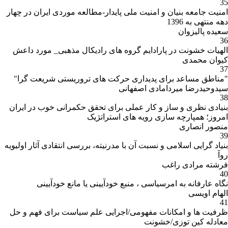
35
امنیت جامعه بنیان و امنیت ملی پایدار-مطالعه موردی ایران در چهار
دهه منتهی به 1396
سعیده پالیزوان
36
الهیات خشونت در پارادایم گروه های رادیکال مذهبی_ مورد داعش
کیوان محمدی
37
"مناطق مساعد برای پدیداری حرکت های تروریستی شریعت گرا"
سیدوحیدرضا میردامادی اصفهانی
38
بنیادی نظری و ساز و کار عملی برای تحقق حکمرانی خوب در ایران
امروز؛ همپارچه سازی رویه های استراتژیک
منصور انصاری
39
بنیاد گرایی اسلامی و نسبت آن با مدرنیته، بررسی انتقادی آثار اولیویه
روآ
فرشته مرادی راغب
40
نگاه عارفانه به امرسیاسی ، منبع خودآیینی یا مانع خودآیینی
الهام اویسی
41
ظرفیت ها و امکانات مفهومی/اجرایی علم سیاست برای فهم و حل
معادله کین توزی/خشونت