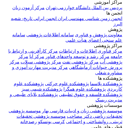
مراکز آموزشی
پردیس بین الملل دانشگاه خوارزمی-تهران
مرکز آزمون زبان
انجمن ها
انجمن زمین شناسی مهندسی ایران
انجمن ایرانی تاریخ- شعبه
البرز
پژوهش
معاونت پژوهش و فناوری
سامانه اطلاعات پژوهشی
سامانه
علم سنجی اعضای هیات علمی
مراکز پژوهشی
مرکز فناوری اطلاعات و ارتباطات
مرکز کارآفرینی و ارتباط با
جامعه
مرکز رشد و توسعه واحدهای فناور
مرکز آپا
مرکز
پژوهشی آب
مرکز پژوهشی نفت
مرکز پژوهشی سیلاب
مرکز
پرورش حیوانات آزمایشگاهی
مرکز مدیریت مهارت آموزی و
مشاوره شغلی
پژوهشکده ها
پژوهشکده پلاسما
پژوهشکده علوم حرکتی
پژوهشکده علوم
کاربردی
پژوهشکده علوم همگرا
پژوهشکده شیمی سبز
پژوهشکده فلسفه و حقوق تطبیقی
پژوهشکده بلایای طبیعی و
مدیریت ریسک
موسسات پژوهشی
موسسه پژوهشی زبان و ادبیات فارسی بهار
موسسه پژوهشی
تحقیقات ریاضی دکتر مصاحب
موسسه پژوهشی تحقیقات
تربیتی، روانشناختی و اجتماعی
کرسی یونسکو
رصدخانه
قطب های علمی