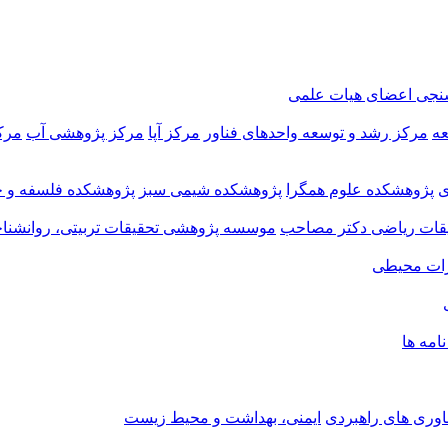
سنجی اعضای هیات علمی
عه
مرکز رشد و توسعه واحدهای فناور
مرکز آپا
مرکز پژوهشی آب
مرک
ی
پژوهشکده علوم همگرا
پژوهشکده شیمی سبز
پژوهشکده فلسفه و ح
ات ریاضی دکتر مصاحب
موسسه پژوهشی تحقیقات تربیتی، روانشناخ
ات محیطی
نامه ها
اوری های راهبردی
ایمنی، بهداشت و محیط زیست