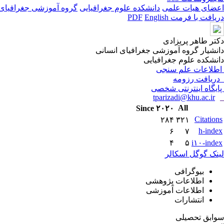
اعضای هیات علمی
دانشکده علوم جغرافیایی
گروه آموزشی جغرافیای 
دریافت با فرمت PDF
English
دکتر طاهر پریزادی
دانشیار گروه آموزشی جغرافیای انسانی
دانشکده علوم جغرافیایی
اطلاعات علم سنجی
دریافت رزومه
پایگاه اینترنتی شخصی
tparizadi@khu.ac.ir
All
Since ۲۰۲۰
Citations
۲۸۴
۳۲۱
h-index
۶
۷
۴
۵
i۱۰-index
لینک گوگل اسکالر
بیوگرافی
اطلاعات پژوهشی
اطلاعات آموزشی
انتشارات
سوابق تحصیلی