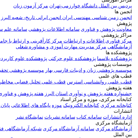
پردیس بین الملل دانشگاه خوارزمی-تهران
مرکز آزمون زبان
انجمن ها
انجمن زمین شناسی مهندسی ایران
انجمن ایرانی تاریخ- شعبه البرز
پژوهش
معاونت پژوهش و فناوری
سامانه اطلاعات پژوهشی
سامانه علم 
مراکز پژوهشی
مرکز فناوری اطلاعات و ارتباطات
مرکز کارآفرینی و ارتباط با جام
آزمایشگاهی
مرکز مدیریت مهارت آموزی و مشاوره شغلی
پژوهشکده ها
پژوهشکده پلاسما
پژوهشکده علوم حرکتی
پژوهشکده علوم کاربرد
موسسات پژوهشی
موسسه پژوهشی زبان و ادبیات فارسی بهار
موسسه پژوهشی تحقیق
قطب های علمی
قطب علمی روانشناسی استرس
قطب علمی تحلیل فضایی مخاطر
هفته پژوهش
جشنواره هفته پژوهش و نوآوری استان البرز
هفته پژوهش و فناوری
کتابخانه مرکزی، موزه و مرکز اسناد
کتابخانه مرکزی
کتابخانه الکترونیک
موزه
پایگاه های اطلاعاتی
پایان 
انتشارات
اداره انتشارات
سامانه کتاب
سامانه نشریات
نمایشگاه نشر
آزمایشگاه مرکزی
آزمایشگاه مرکزی
سامانه آزمایشگاه مرکزی
شبکه آزمایشگاهی فن
بین الملل