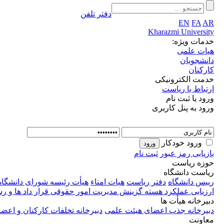
دفتر تلفن
EN
FA
AR
Kharazmi University
خدمات ویژه:
هیات علمی
دانشجویان
کارکنان
خدمت الکترونیکی
ارتباط با ریاست
ورود یا ثبت نام
ورود به پنل کاربری
ورود خودکار
بازیابی رمز عبور
ثبت نام
حوزه ریاست
ریاست دانشگاه
رییس دانشگاه
دفتر ریاست
هیات امناء
هیأت رئیسه
شورای دانشگاه
ارزیابی عملکرد
هسته گزینش
مدیریت امور حقوقی قرار داد ها و 
دبیرخانه هیأت ها
دبیرخانه جذب اعضای هیئت علمی
دبیرخانه تخلفات کارکنان و اع
معاونت