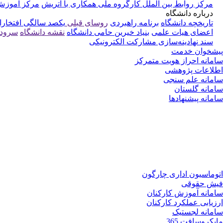
مرکز روابط بین الملل
کارگروه ملی همکاری با اتریش
مرکز آموزش 
درباره دانشگاه
تاریخچه دانشگاه
برنامه راهبردی
روسای قبلی
یکصد سالگی
افتخارا
اعضای هیات علمی
بنیاد خیرین حامی دانشگاه
نقشه دانشگاه
سرود 
سند نهادینه‌سازی مشارکت الکترونیکی
پیشخوان خدمت
سامانه احراز هویت متمرکز
اطلاعات پژوهشی
سامانه علم سنجی
سامانه گلستان
سامانه پیشنهادها
اتوماسیون اداری چارگون
فیش حقوقی
سامانه آموزش کارکنان
ارزیابی عملکرد کارکنان
سامانه لجستیک
مایکروسافت 365