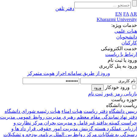
دفتر تلفن
EN
FA
AR
Kharazmi University
خدمات ویژه:
هیات علمی
دانشجویان
کارکنان
خدمت الکترونیکی
ارتباط با ریاست
ورود یا ثبت نام
ورود به پنل کاربری
ورود از طريق سامانه احراز هويت متمركز
ورود خودکار
بازیابی رمز عبور
ثبت نام
حوزه ریاست
ریاست دانشگاه
رییس دانشگاه
دفتر ریاست
هیات امناء
هیأت رئیسه
شورای دانشگاه
دفتر نهاد نمایندگی مقام معظم رهبری
مدیریت روابط عمومی
مدیریت
حراست
کمیته پدافند غیرعامل و مدیریت بحران
مرکز نظارت و
ارزیابی عملکرد
هسته گزینش
مدیریت امور حقوقی قرار داد ها و
رسیدگی به شکایات
مرکز روابط بین الملل
برنامه، بودجه و تشکیلات