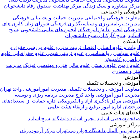
مرکز مشاوره و سبک زندگی
مرکز بهداشت
صندوق رفاه دانشجویان
فرهنگی و اجتماعی
معاونت فرهنگی و اجتماعی
مدیریت حمایت و پشتیبانی فرهنگی
مدیریت برنامه ریزی و سیاستگذاری فرهنگی
شورای زنان
کانون های
فرهنگی
انجمن دانش آموختگان
انجمن های علمی دانشجویی
بسیج
اساتید
بسیج کارکنان
بسیج دانشجویان
دانشکده
ادبیات و علوم انسانی
اقتصاد
تربیت بدنی و علوم ورزشی
حقوق و
علوم سیاسی
روانشناسی و علوم تربیتی
شیمی
علوم جغرافیایی
علوم
ریاضی و کامپیوتر
علوم زمین
علوم زیستی
علوم مالی
فنی و مهندسی
فیزیک
مدیریت
هنر و معماری
آموزش
آموزشی و تحصیلات تکمیلی
معاونت آموزشی و تحصیلات تکمیلی
مدیریت امورآموزشی واحد تهران
مدیریت امور آموزشی واحد کرج
مدیریت برنامه ریزی و توسعه
آموزشی
مرکز یادگیری آزاد و الکترونیکی
اداره حمایت از استعدادهای
درخشان
اداره امور ترفیع و ارتقاء هیئت علمی
اعضای هیات علمی
صفحه شخصی اساتید
انجمن اساتید دانشگاه
بسیج اساتید
مراکز آموزشی
پردیس بین الملل دانشگاه خوارزمی-تهران
مرکز آزمون زبان
انجمن ها