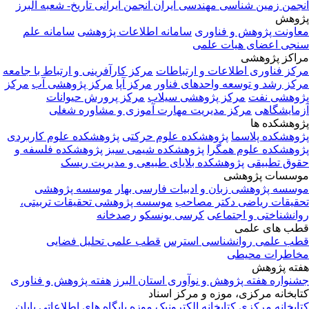
انجمن زمین شناسی مهندسی ایران
انجمن ایرانی تاریخ- شعبه البرز
پژوهش
معاونت پژوهش و فناوری
سامانه اطلاعات پژوهشی
سامانه علم
سنجی اعضای هیات علمی
مراکز پژوهشی
مرکز فناوری اطلاعات و ارتباطات
مرکز کارآفرینی و ارتباط با جامعه
مرکز رشد و توسعه واحدهای فناور
مرکز آپا
مرکز پژوهشی آب
مرکز
پژوهشی نفت
مرکز پژوهشی سیلاب
مرکز پرورش حیوانات
آزمایشگاهی
مرکز مدیریت مهارت آموزی و مشاوره شغلی
پژوهشکده ها
پژوهشکده پلاسما
پژوهشکده علوم حرکتی
پژوهشکده علوم کاربردی
پژوهشکده علوم همگرا
پژوهشکده شیمی سبز
پژوهشکده فلسفه و
حقوق تطبیقی
پژوهشکده بلایای طبیعی و مدیریت ریسک
موسسات پژوهشی
موسسه پژوهشی زبان و ادبیات فارسی بهار
موسسه پژوهشی
تحقیقات ریاضی دکتر مصاحب
موسسه پژوهشی تحقیقات تربیتی،
روانشناختی و اجتماعی
کرسی یونسکو
رصدخانه
قطب های علمی
قطب علمی روانشناسی استرس
قطب علمی تحلیل فضایی
مخاطرات محیطی
هفته پژوهش
جشنواره هفته پژوهش و نوآوری استان البرز
هفته پژوهش و فناوری
کتابخانه مرکزی، موزه و مرکز اسناد
کتابخانه مرکزی
کتابخانه الکترونیک
موزه
پایگاه های اطلاعاتی
پایان