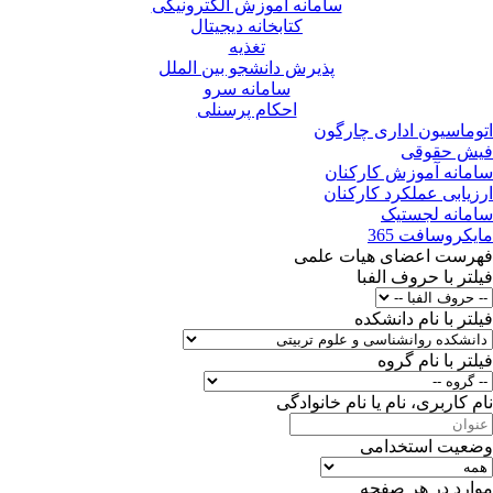
سامانه آموزش الکترونیکی
کتابخانه دیجیتال
تغذیه
پذیرش دانشجو بین الملل
سامانه سرو
احکام پرسنلی
اتوماسیون اداری چارگون
فیش حقوقی
سامانه آموزش کارکنان
ارزیابی عملکرد کارکنان
سامانه لجستیک
مایکروسافت 365
فهرست اعضای هیات علمی
فیلتر با حروف الفبا
فیلتر با نام دانشکده
فیلتر با نام گروه
نام کاربرى، نام یا نام خانوادگى
وضعیت استخدامی
موارد در هر صفحه