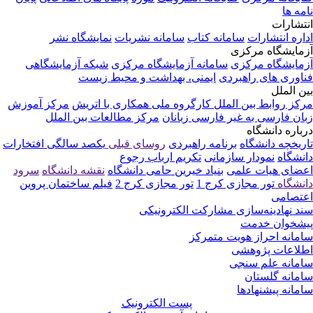
نامه ها
انتشارات
اداره انتشارات
سامانه کتاب
سامانه نشریات
نمایشگاه نشر
آزمایشگاه مرکزی
آزمایشگاه مرکزی
سامانه آزمایشگاه مرکزی
شبکه آزمایشگاهی
فناوری های راهبردی
ایمنی، بهداشت و محیط زیست
بین الملل
مرکز روابط بین الملل
کارگروه ملی همکاری با اتریش
مرکز آموزش
زبان فارسی به غیر فارسی زبانان
مرکز مطالعات بین الملل
درباره دانشگاه
تاریخچه دانشگاه
برنامه راهبردی
روسای قبلی
یکصد سالگی
افتخارات
دانشگاه
نمودار سازمانی
تکریم ارباب رجوع
اعضای هیات علمی
بنیاد خیرین حامی دانشگاه
نقشه دانشگاه
سرود
دانشگاه
تور مجازی کرج 1
تور مجازی کرج 2
فیلم ساختمان پروین
اعتصامی
سند نهادینه‌سازی مشارکت الکترونیکی
پیشخوان خدمت
سامانه احراز هویت متمرکز
اطلاعات پژوهشی
سامانه علم سنجی
سامانه گلستان
سامانه پیشنهادها
پست الکترونیک