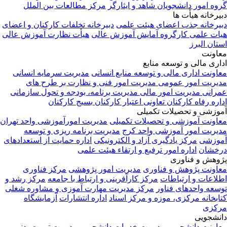
گروه امور دانشجویان شاهد و ایثارگر
مرکز مطالعات بین الملل
دبیرخانه هیأت ها
دبیرخانه جذب اعضای هیئت علمی
دبیرخانه تخلفات کارکنان و اعضای
هیات علمی
کارگروه آمایش آموزش عالی
هیأت نظارت آموزش عالی
استان البرز
معاونت
اداری مالی و توسعه منابع
معاونت اداری مالی و توسعه منابع انسانی
مدیریت سرمایه انسانی
مدیریت امور عمومی
مدیریت امور فنی و نظارت بر طرح های
عمرانی
مدیریت امور مالی
مدیریت برنامه، بودجه و تحول سازمانی
اداره رفاه کارکنان
تعاونی اعتبار کارکنان
بسیج کارکنان
آموزشی و تحصیلات تکمیلی
معاونت آموزشی و تحصیلات تکمیلی
مدیریت امورآموزشی واحد تهران
مدیریت امور آموزشی واحد کرج
مدیریت برنامه ریزی و توسعه
آموزشی
مرکز یادگیری آزاد و الکترونیکی
اداره حمایت از استعدادهای
درخشان
اداره امور ترفیع و ارتقاء هیئت علمی
پژوهش و فناوری
معاونت پژوهش و فناوری
مدیریت امور پژوهشی
مرکز فناوری
اطلاعات و ارتباطات
مرکز کارآفرینی و ارتباط با جامعه
مرکز رشد و
توسعه واحدهای فناور
مرکز مدیریت مهارت آموزی و مشاوره شغلی
کتابخانه مرکزی، موزه و مرکز اسناد
اداره انتشارات
آزمایشگاه
مرکزی
دانشجویی
معاونت دانشجویی
مدیریت خدمات دانشجویی
مدیریت تربیت بدنی